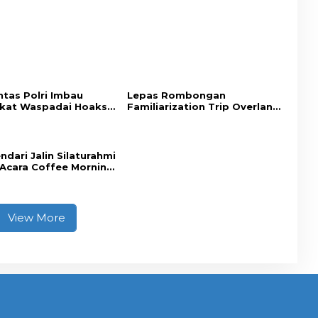
ntas Polri Imbau
Lepas Rombongan
kat Waspadai Hoaks
Familiarization Trip Overland,
ran Tilang Baru
Gubernur Ajak Promosikan
Wisata dan Gerakkan
Ekonomi Daerah
ndari Jalin Silaturahmi
Acara Coffee Morning
 Insan Pers.
View More