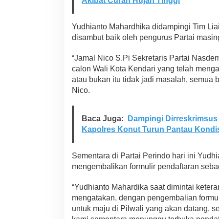
Akibat Curah Hujan Tinggi
p
M
a
Yudhianto Mahardhika didampingi Tim Liai
j
disambut baik oleh pengurus Partai masin
u
J
“Jamal Nico S.Pi Sekretaris Partai Nasd
a
d
calon Wali Kota Kendari yang telah mengam
i
atau bukan itu tidak jadi masalah, semua 
C
Nico.
a
l
o
Baca Juga:
Dampingi Dirreskrimsus 
n
W
Kapolres Konut Turun Pantau Kondi
a
l
i
Sementara di Partai Perindo hari ini Yud
k
mengembalikan formulir pendaftaran sebag
o
t
“Yudhianto Mahardika saat dimintai keter
a
mengatakan, dengan pengembalian formuli
K
e
untuk maju di Pilwali yang akan datang, 
n