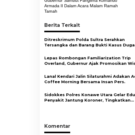
Gubernur Sambut Panglima Komando
v
Armada II Dalam Acara Malam Ramah
Tamah
i
g
Berita Terkait
a
s
Ditreskrimum Polda Sultra Serahkan
Tersangka dan Barang Bukti Kasus Dug
i
Penyelenggaraan Perjalanan Ibadah Umr
Tanpa Izin ke Kejaksaan
p
Lepas Rombongan Familiarization Trip
Overland, Gubernur Ajak Promosikan Wi
o
dan Gerakkan Ekonomi Daerah
s
Lanal Kendari Jalin Silaturahmi Adakan A
Coffee Morning Bersama Insan Pers.
Sidokkes Polres Konawe Utara Gelar Edu
Penyakit Jantung Koroner, Tingkatkan
Kesadaran Personel akan Pentingnya Hi
Sehat
Komentar