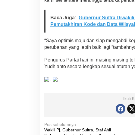
kami sementara menunggu terbuka pendafta
d
a
r
Baca Juga:
Gubernur Sultra Diwakili
i
Pemutakhiran Kode dan Data Wilayah
“Saya optimis maju dan siap mengabdi ke
perubahan yang lebih baik lagi “tambahny
Pengurus Partai hari ini masing masing t
Yudhianto secara lengkap sesuai aturan y
.
Ikuti 
N
Pos sebelumnya
Wakili Pj. Gubernur Sultra, Staf Ahli
a