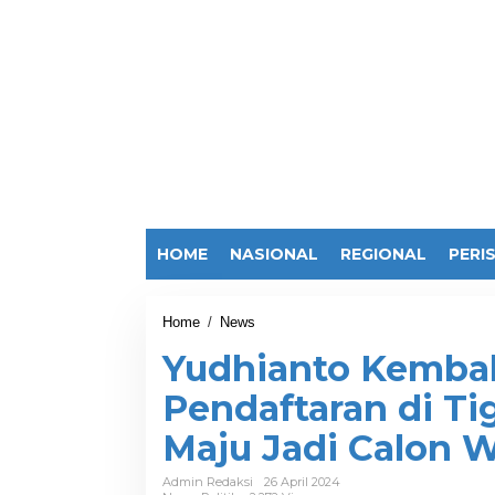
HOME
NASIONAL
REGIONAL
PERI
Home
/
News
Y
u
Yudhianto Kembal
d
h
Pendaftaran di Tig
i
a
Maju Jadi Calon W
n
t
o
Admin Redaksi
26 April 2024