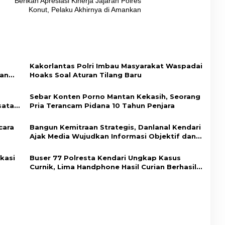
Berikan Apresiasi Kinerja Jajaran Polres
Konut, Pelaku Akhirnya di Amankan
Kakorlantas Polri Imbau Masyarakat Waspadai
aan
Hoaks Soal Aturan Tilang Baru
ah
Sebar Konten Porno Mantan Kekasih, Seorang
sata
Pria Terancam Pidana 10 Tahun Penjara
cara
Bangun Kemitraan Strategis, Danlanal Kendari
Ajak Media Wujudkan Informasi Objektif dan
Berimbang
kasi
Buser 77 Polresta Kendari Ungkap Kasus
Curnik, Lima Handphone Hasil Curian Berhasil
dup
Diamankan