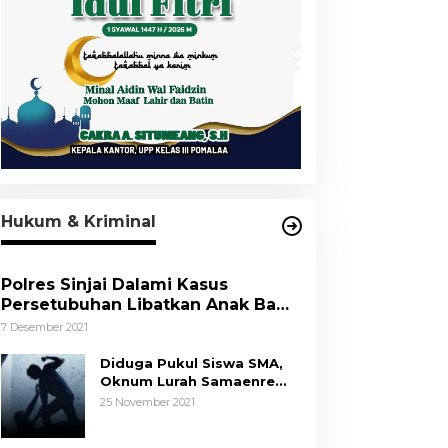
Hukum & Kriminal
Polres Sinjai Dalami Kasus
Persetubuhan Libatkan Anak Bawa
Umur
7 Desember 2021
Diduga Pukul Siswa SMA,
Oknum Lurah Samaenre
Sinjai Dilaporkan ke Polisi
25 November 2021