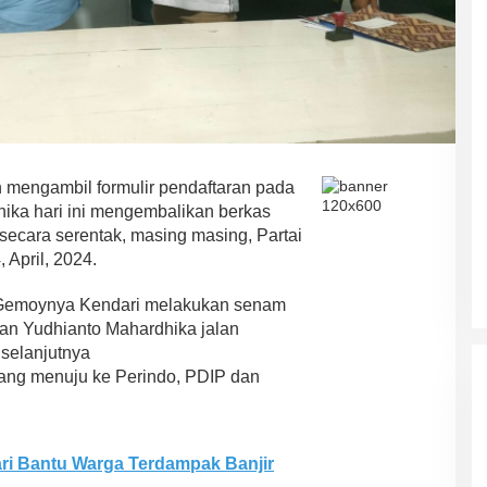
mengambil formulir pendaftaran pada
dhika hari ini mengembalikan berkas
) secara serentak, masing masing, Partai
April, 2024.
 Gemoynya Kendari melakukan senam
ASR-HUGUA Berpeluang Besar,
an Yudhianto Mahardhika jalan
Ini Prediksi Pengamat Politik
selanjutnya
Pada Pilkada Sultra “Hanya
Di News, Politik
|
4 November 2024
 orang menuju ke Perindo, PDIP dan
Ada Satu Putaran”
ri Bantu Warga Terdampak Banjir