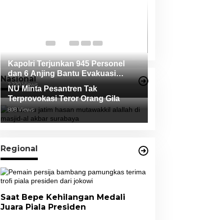
Ketua Bawaslu 
Nyatakan, Duga
Oleh Salah Sat
Di News, Politik
|
17 O
Tidak Terbukti
Kapolri Terjunkan 945 Personel
dan 6 Anjing Bantu Evakuasi
Nasional
Korban Erupsi Gunung Semeru
2,220 Views
NU Minta Pesantren Tak
Terprovokasi Teror Orang Gila
808 Views
Regional
Saat Bepe Kehilangan Medali
Juara Piala Presiden