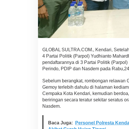
a
n
d
i
T
i
g
a
P
a
GLOBAL SULTRA.COM., Kendari, Setelah 
r
4 Partai Politik (Parpol) Yudhianto Mahar
t
pendaftarannya di 3 Partai Politik (Parpol
a
Perindo, PDIP dan Nasdem pada Rabu,24, 
i
P
o
Sebelum berangkat, rombongan relawan
l
Gemoy terlebih dahulu di halaman kediam
i
Cempaka Kota Kendari, kemudian berdoa,
t
beriringan secara teratur sekitar seratus
i
Nasdem.
k
,
S
i
Baca Juga:
Personel Polresta Kenda
a