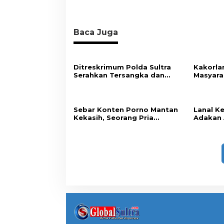
Baca Juga
Ditreskrimum Polda Sultra
Kakorla
Serahkan Tersangka dan
Masyara
Barang Bukti Kasus Dugaan
Soal Atu
Penyelenggaraan Perjalanan
Ibadah Umrah Tanpa Izin ke
Kejaksaan
Sebar Konten Porno Mantan
Lanal Ke
Kekasih, Seorang Pria
Adakan 
Terancam Pidana 10 Tahun
Bersama
Penjara