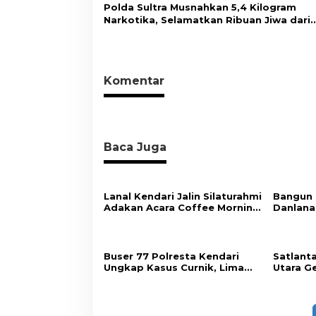
Masyarakat
Polda Sultra Musnahkan 5,4 Kilogram
Narkotika, Selamatkan Ribuan Jiwa dari
Ancaman Penyalahgunaan
Komentar
Baca Juga
Lanal Kendari Jalin Silaturahmi
Bangun 
Adakan Acara Coffee Morning
Danlana
Bersama Insan Pers.
Wujudka
dan Ber
Buser 77 Polresta Kendari
Satlant
Ungkap Kasus Curnik, Lima
Utara Ge
Handphone Hasil Curian
Sejumla
Berhasil Diamankan
Ciptaka
dan Pel