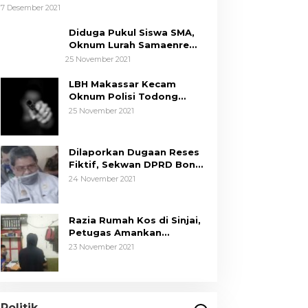
Umur
7 Desember 2021
Diduga Pukul Siswa SMA,
Oknum Lurah Samaenre
Sinjai Dilaporkan ke Polisi
25 November 2021
LBH Makassar Kecam
Oknum Polisi Todong
Senjata Api ke Anak, Minta
25 November 2021
Kapolda Sulsel Tindak
Tegas
Dilaporkan Dugaan Reses
Fiktif, Sekwan DPRD Bone
Siap Berikan Data
24 November 2021
Razia Rumah Kos di Sinjai,
Petugas Amankan
Sepasang Mahasiswa,
23 November 2021
Mengaku Berpacaran
Tim Hukum ASR-Hugua
Dengan Tegas Menolak
Adanya Tuduhan Politik Uang,
Di News, Politik
|
29 Oktober 2024
Politik