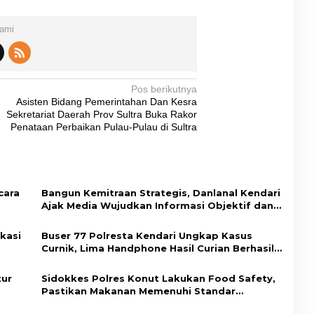
Kami
Pos berikutnya
Asisten Bidang Pemerintahan Dan Kesra
Sekretariat Daerah Prov Sultra Buka Rakor
Penataan Perbaikan Pulau-Pulau di Sultra
cara
Bangun Kemitraan Strategis, Danlanal Kendari
Ajak Media Wujudkan Informasi Objektif dan
Berimbang
kasi
Buser 77 Polresta Kendari Ungkap Kasus
Curnik, Lima Handphone Hasil Curian Berhasil
dup
Diamankan
tur
Sidokkes Polres Konut Lakukan Food Safety,
Pastikan Makanan Memenuhi Standar
Keamanan Dan Layak Konsumsi