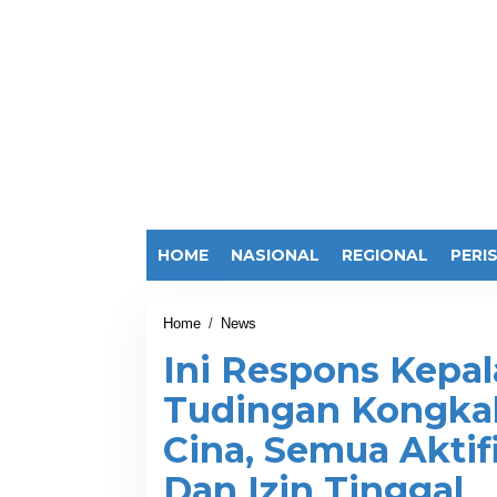
HOME
NASIONAL
REGIONAL
PERI
Home
/
News
I
n
Ini Respons Kepal
i
R
Tudingan Kongka
e
s
Cina, Semua Aktif
p
o
Dan Izin Tinggal
n