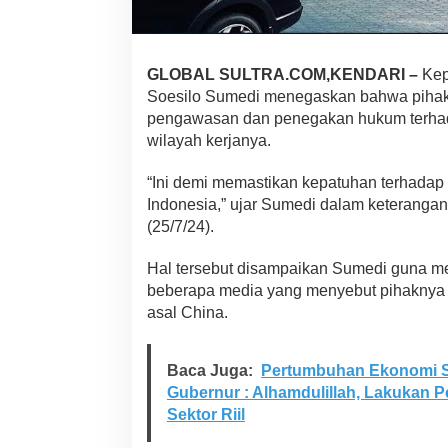
i
n
g
a
GLOBAL SULTRA.COM,KENDARI –
Kepa
n
Soesilo Sumedi menegaskan bahwa piha
K
o
pengawasan dan penegakan hukum terhad
n
wilayah kerjanya.
g
k
“Ini demi memastikan kepatuhan terhadap 
a
Indonesia,” ujar Sumedi dalam keterangan
l
i
(25/7/24).
n
g
Hal tersebut disampaikan Sumedi guna m
k
beberapa media yang menyebut pihaknya
o
asal China.
n
g
D
e
Baca Juga:
Pertumbuhan Ekonomi Su
n
Gubernur : Alhamdulillah, Lakukan 
g
Sektor Riil
a
n