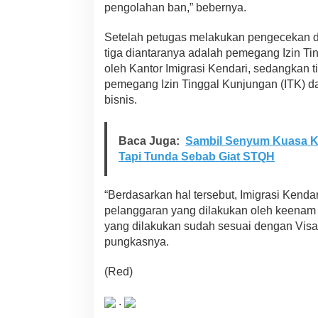
pengolahan ban,” bebernya.
e
k
a
Setelah petugas melakukan pengecekan d
S
tiga diantaranya adalah pemegang Izin Ti
e
oleh Kantor Imigrasi Kendari, sedangkan 
s
pemegang Izin Tinggal Kunjungan (ITK) 
u
a
bisnis.
i
V
i
Baca Juga:
Sambil Senyum Kuasa K
s
Tapi Tunda Sebab Giat STQH
a
D
a
“Berdasarkan hal tersebut, Imigrasi Kend
n
pelanggaran yang dilakukan oleh keenam o
I
yang dilakukan sudah sesuai dengan Visa d
z
i
pungkasnya.
n
T
(Red)
i
n
.
g
g