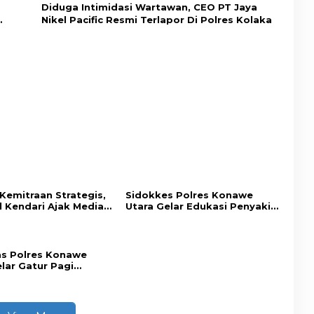
Diduga Intimidasi Wartawan, CEO PT Jaya
Nikel Pacific Resmi Terlapor Di Polres Kolaka
Kemitraan Strategis,
Sidokkes Polres Konawe
l Kendari Ajak Media
Utara Gelar Edukasi Penyakit
n Informasi Objektif
Jantung Koroner, Tingkatkan
imbang
Kesadaran Personel akan
Pentingnya Hidup Sehat
as Polres Konawe
lar Gatur Pagi
h Titik Rawan,
n Kamseltibcar Lantas
ayanan Masyarakat