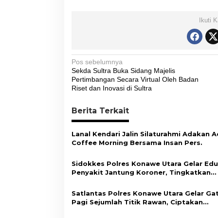
a
l
Ikuti 
N
Pos sebelumnya
Sekda Sultra Buka Sidang Majelis
a
Pertimbangan Secara Virtual Oleh Badan
v
Riset dan Inovasi di Sultra
i
Berita Terkait
g
a
Lanal Kendari Jalin Silaturahmi Adakan A
s
Coffee Morning Bersama Insan Pers.
i
Sidokkes Polres Konawe Utara Gelar Edu
p
Penyakit Jantung Koroner, Tingkatkan
Kesadaran Personel akan Pentingnya Hi
o
Sehat
Satlantas Polres Konawe Utara Gelar Ga
s
Pagi Sejumlah Titik Rawan, Ciptakan
Kamseltibcar Lantas dan Pelayanan