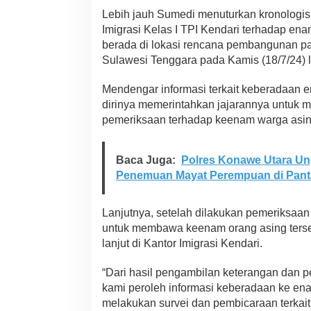
T
Lebih jauh Sumedi menuturkan kronologis
K
Imigrasi Kelas I TPI Kendari terhadap ena
A
berada di lokasi rencana pembangunan pa
C
i
Sulawesi Tenggara pada Kamis (18/7/24) l
n
a
Mendengar informasi terkait keberadaan e
,
dirinya memerintahkan jajarannya untuk
S
pemeriksaan terhadap keenam warga asin
e
m
u
a
Baca Juga:
Polres Konawe Utara Un
A
Penemuan Mayat Perempuan di Pant
k
t
i
Lanjutnya, setelah dilakukan pemeriksaan
f
untuk membawa keenam orang asing terseb
i
lanjut di Kantor Imigrasi Kendari.
t
a
s
“Dari hasil pengambilan keterangan dan 
M
kami peroleh informasi keberadaan ke ena
e
melakukan survei dan pembicaraan terka
r