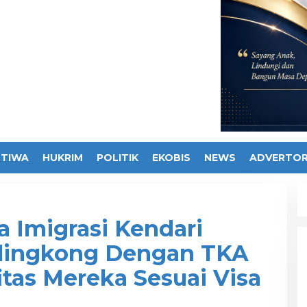
STIWA
HUKRIM
POLITIK
EKOBIS
NEWS
ADVERTOR
a Imigrasi Kendari
lingkong Dengan TKA
itas Mereka Sesuai Visa