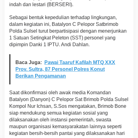
indah dan lestari (BERSERI).
i
'
A
Sebagai bentuk kepedulian terhadap lingkungan,
n
dalam kegiatan ini, Batalyon C Pelopor Satbrimob
g
Polda Sulsel turut berpartisipasi dengan menerjunkan
g
1 Satuan Setingkat Peleton (SST) personel yang
o
t
dipimpin Danki 1 IPTU. Andi Dahlan.
a
n
y
Baca Juga:
Pawai Taaruf Kafilah MTQ XXX
a
Prov. Sultra, 87 Personel Polres Konut
B
Berikan Pengamanan
e
r
s
Saat dikonfirmasi oleh awak media Komandan
i
h
Batalyon (Danyon) C Pelopor Sat Brimob Polda Sulsel
k
Kompol Nur Ichsan, S.Sos mengatakan, Brimob Bone
a
siap mendukung semua kegiatan sosial yang
n
dilaksanakan oleh instansi pemerintah, swasta
S
maupun organisasi kemasyarakatan lainnya seperti
a
m
kegiatan bersih-bersih pantai yang dilaksanakan hari
p