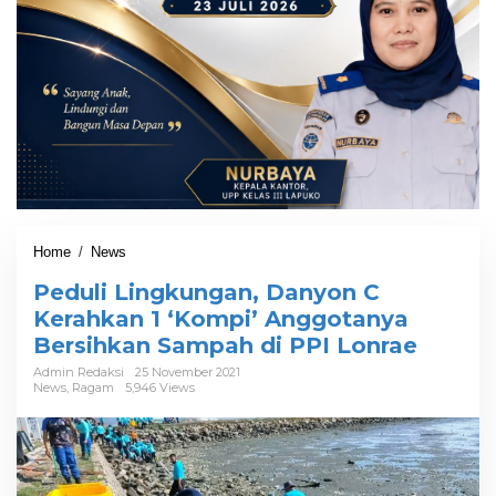
Home
/
News
P
e
Peduli Lingkungan, Danyon C
d
u
Kerahkan 1 ‘Kompi’ Anggotanya
l
Bersihkan Sampah di PPI Lonrae
i
L
Admin Redaksi
25 November 2021
News
,
Ragam
5,946 Views
i
n
g
k
u
n