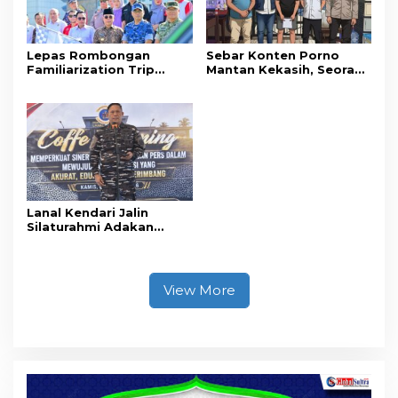
Lepas Rombongan
Sebar Konten Porno
Familiarization Trip
Mantan Kekasih, Seorang
Overland, Gubernur Ajak
Pria Terancam Pidana 10
Promosikan Wisata dan
Tahun Penjara
Gerakkan Ekonomi
Daerah
Lanal Kendari Jalin
Silaturahmi Adakan
Acara Coffee Morning
Bersama Insan Pers.
View More