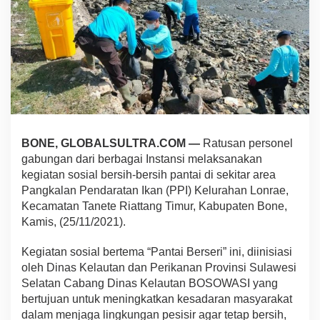
g
a
n
,
D
a
n
y
o
n
C
BONE, GLOBALSULTRA.COM —
Ratusan personel
K
gabungan dari berbagai Instansi melaksanakan
e
kegiatan sosial bersih-bersih pantai di sekitar area
r
a
Pangkalan Pendaratan Ikan (PPI) Kelurahan Lonrae,
h
Kecamatan Tanete Riattang Timur, Kabupaten Bone,
k
Kamis, (25/11/2021).
a
n
Kegiatan sosial bertema “Pantai Berseri” ini, diinisiasi
1
'
oleh Dinas Kelautan dan Perikanan Provinsi Sulawesi
K
Selatan Cabang Dinas Kelautan BOSOWASI yang
o
bertujuan untuk meningkatkan kesadaran masyarakat
m
dalam menjaga lingkungan pesisir agar tetap bersih,
p