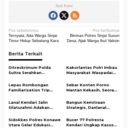
Ikuti Kami
N
Pos sebelumnya
Pos berikutnya
Ternyata, Ada Warga Sinjai
Binmas Polres Sinjai Susuri
a
Timur Hidup Sebatang Kara
Desa, Ajak Warga Ikut Vaksin
v
i
Berita Terkait
g
Ditreskrimum Polda
Kakorlantas Polri Imbau
a
Sultra Serahkan
Masyarakat Waspadai
s
Tersangka dan Barang
Hoaks Soal Aturan Tilang
Bukti Kasus Dugaan
Baru
Lepas Rombongan
Sebar Konten Porno
i
Penyelenggaraan
Familiarization Trip
Mantan Kekasih, Seorang
Perjalanan Ibadah Umrah
p
Overland, Gubernur Ajak
Pria Terancam Pidana 10
Tanpa Izin ke Kejaksaan
Promosikan Wisata dan
Tahun Penjara
o
Lanal Kendari Jalin
Bangun Kemitraan
Gerakkan Ekonomi
Silaturahmi Adakan
Strategis, Danlanal
s
Daerah
Acara Coffee Morning
Kendari Ajak Media
Bersama Insan Pers.
Wujudkan Informasi
Sidokkes Polres Konawe
Buser 77 Polresta
Objektif dan Berimbang
Utara Gelar Edukasi
Kendari Ungkap Kasus