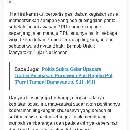
ini.
a
h
“Hari ini kami ikut berpartisipasi dalam kegiatan sosial
d
membersihkan sampah yang ada di pinggiran pantai
i
P
sebelah timur kawasan PPI Lonrae maupun di
P
sepanjang jalan menuju PPI, tentunya hal ini sebagai
I
wujud kepedulian Brimob terhadap lingkungan dan
L
sebagai wujud nyata Bhakti Brimob Untuk
o
n
Masyarakat,” ujar Nur Ichsan.
r
a
e
Baca Juga:
Polda Sultra Gelar Upacara
Tradisi Pelepasan Purnawira Pati Brigjen Pol
(Purn) Tumpal Damayanus, S.H., M.H
Danyon Ichsan juga berharap, dengan adanya
kegiatan sosial ini, masyarakat sadar akan pentingnya
kebersihan lingkungan khususnya yang berada di
sekitar pesisir pantai sehingga tidak membuang
sampah sembarangan dan pada akhirnya kebersihan
dan keindahan pantai akan tetap terjaga.