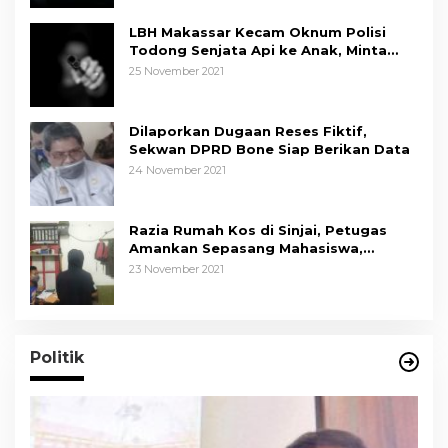
LBH Makassar Kecam Oknum Polisi
Todong Senjata Api ke Anak, Minta
Kapolda Sulsel Tindak Tegas
25 November 2021
Dilaporkan Dugaan Reses Fiktif,
Sekwan DPRD Bone Siap Berikan Data
24 November 2021
Razia Rumah Kos di Sinjai, Petugas
Amankan Sepasang Mahasiswa,
Mengaku Berpacaran
23 November 2021
Politik