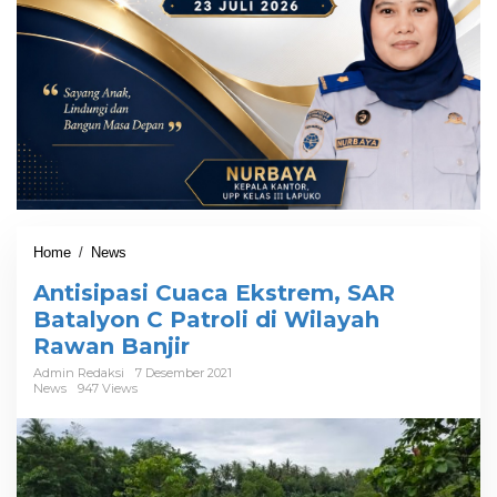
Home
/
News
A
n
Antisipasi Cuaca Ekstrem, SAR
t
i
Batalyon C Patroli di Wilayah
s
Rawan Banjir
i
p
Admin Redaksi
7 Desember 2021
News
947 Views
a
s
i
C
u
a