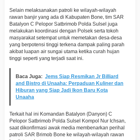
r
Selain melaksanakan patroli ke wilayah-wilayah
o
l
rawan banjir yang ada di Kabupaten Bone, tim SAR
i
Batalyon C Pelopor Satbrimob Polda Sulsel juga
d
melakukan koordinasi dengan Polsek serta tokoh
i
masyarakat setempat untuk memetakan desa-desa
W
yang berpotensi tinggi terkena dampak paling parah
i
l
akibat luapan air sungai utama ketika curah hujan
a
tinggi seperti yang terjadi saat ini.
y
a
h
Baca Juga:
Jems Siap Resmikan Jr Billiard
R
and Bistro di Unaaha: Perpaduan Kuliner dan
a
w
Hiburan yang Siap Jadi Ikon Baru Kota
a
Unaaha
n
B
a
Terkait hal ini Komandan Batalyon (Danyon) C
n
Pelopor Satbrimob Polda Sulsel Kompol Nur Ichsan,
j
saat dikonfirmasi awak media membenarkan perihal
i
patroli SAR Brimob Bone ke wilayah-wilayah rawan
r