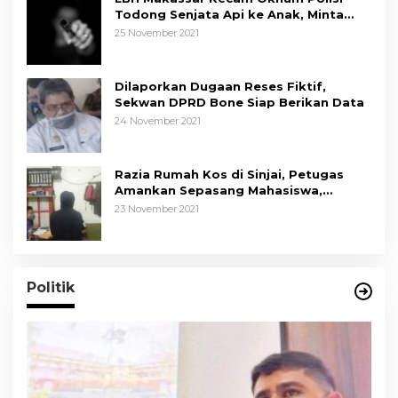
Todong Senjata Api ke Anak, Minta
Kapolda Sulsel Tindak Tegas
25 November 2021
Dilaporkan Dugaan Reses Fiktif,
Sekwan DPRD Bone Siap Berikan Data
24 November 2021
Razia Rumah Kos di Sinjai, Petugas
Amankan Sepasang Mahasiswa,
Mengaku Berpacaran
23 November 2021
Politik