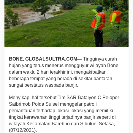
c
a
E
k
s
t
r
e
m
,
S
BONE, GLOBALSULTRA.COM—
Tingginya curah
A
hujan yang terus menerus mengguyur wilayah Bone
R
dalam waktu 2 hari terakhir ini, mengakibatkan
B
beberapa tempat yang berada di sekitar bantaran
a
t
sungai berstatus waspada banjir.
a
l
Menyikapi hal tersebut Tim SAR Batalyon C Pelopor
y
Satbrimob Polda Sulsel menggelar patroli
o
pemantauan terhadap lokasi-lokasi yang memiliki
n
C
tingkat kerawanan tinggi terjadinya banjir seperti di
P
wilayah Kecamatan Barebbo dan Sibulue. Selasa,
a
(07/12/2021).
t