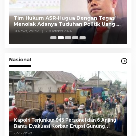
Tim Hukum ASR-Hugua Dengan Tegas
K
Menolak Adanya Tuduhan Politik Uang,
P
Pasar Murah Tidak Dilaksanakan Oleh
C
Di News, Politik
|
29 Oktober 2024
Di
Paslon
Nasional
Kapolri Terjunkan 945 Personel dan 6 Anjing
Bantu Evakuasi Korban Erupsi Gunung
Semeru
2,223 Views