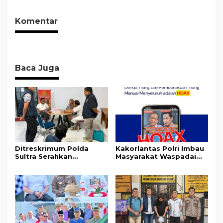
Kesadaran Personel
Diamankan
akan Pentingnya Hidup
Komentar
Sehat
Baca Juga
Ditreskrimum Polda
Kakorlantas Polri Imbau
Sultra Serahkan
Masyarakat Waspadai
Tersangka dan Barang
Hoaks Soal Aturan Tilang
Bukti Kasus Dugaan
Baru
Penyelenggaraan
Perjalanan Ibadah Umrah
Tanpa Izin ke Kejaksaan