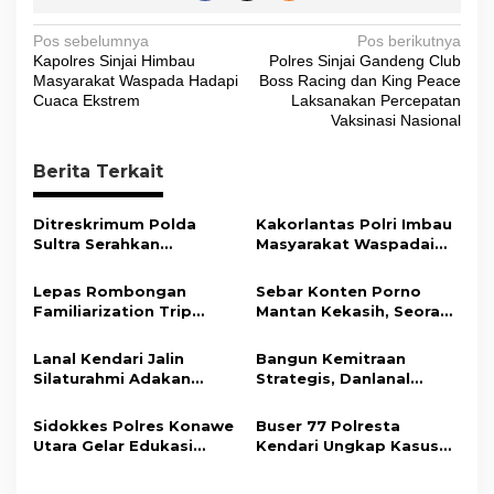
N
Pos sebelumnya
Pos berikutnya
Kapolres Sinjai Himbau
Polres Sinjai Gandeng Club
a
Masyarakat Waspada Hadapi
Boss Racing dan King Peace
v
Cuaca Ekstrem
Laksanakan Percepatan
Vaksinasi Nasional
i
g
Berita Terkait
a
s
Ditreskrimum Polda
Kakorlantas Polri Imbau
Sultra Serahkan
Masyarakat Waspadai
i
Tersangka dan Barang
Hoaks Soal Aturan Tilang
Bukti Kasus Dugaan
Baru
p
Lepas Rombongan
Sebar Konten Porno
Penyelenggaraan
Familiarization Trip
Mantan Kekasih, Seorang
o
Perjalanan Ibadah Umrah
Overland, Gubernur Ajak
Pria Terancam Pidana 10
Tanpa Izin ke Kejaksaan
s
Promosikan Wisata dan
Tahun Penjara
Lanal Kendari Jalin
Bangun Kemitraan
Gerakkan Ekonomi
Silaturahmi Adakan
Strategis, Danlanal
Daerah
Acara Coffee Morning
Kendari Ajak Media
Bersama Insan Pers.
Wujudkan Informasi
Sidokkes Polres Konawe
Buser 77 Polresta
Objektif dan Berimbang
Utara Gelar Edukasi
Kendari Ungkap Kasus
Penyakit Jantung
Curnik, Lima Handphone
Koroner, Tingkatkan
Hasil Curian Berhasil