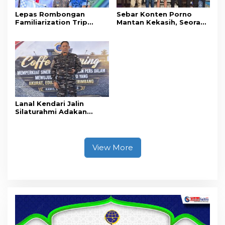
Lepas Rombongan
Sebar Konten Porno
Familiarization Trip
Mantan Kekasih, Seorang
Overland, Gubernur Ajak
Pria Terancam Pidana 10
Promosikan Wisata dan
Tahun Penjara
Gerakkan Ekonomi
Daerah
Lanal Kendari Jalin
Silaturahmi Adakan
Acara Coffee Morning
Bersama Insan Pers.
View More