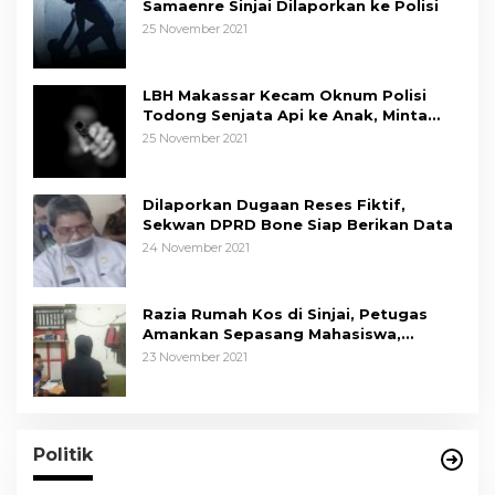
Samaenre Sinjai Dilaporkan ke Polisi
25 November 2021
LBH Makassar Kecam Oknum Polisi
Todong Senjata Api ke Anak, Minta
Kapolda Sulsel Tindak Tegas
25 November 2021
Dilaporkan Dugaan Reses Fiktif,
Sekwan DPRD Bone Siap Berikan Data
24 November 2021
Razia Rumah Kos di Sinjai, Petugas
Amankan Sepasang Mahasiswa,
Mengaku Berpacaran
23 November 2021
Politik