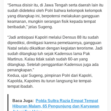
u
“Semua disisir itu, di Jawa Tengah serta daerah lain itu
a
sudah dideteksi oleh Polri bahwa kelompok kelompok
n
yang ditangkap ini, berpotensi melakukan gangguan
keamanan, mungkin serangan fisik kepada tempat
beribadah,” jelas Sugeng.
“Jadi antisipasi Kapolri melalui Densus 88 itu sudah
diprediksi, dimitigasi karena pemetaannya, gangguan
Natal selalu dikaitkan dengan kegiatan terorisme. Jadi
sudah ditangkap tuh sejak Kadensus lama Pak
Martinus. Kalau tidak salah sudah 60-an yang
ditangkap. Setelah penggantian Kadensus juga ada
penangkapan.”
Kedua, ujar Sugeng, pimpinan Polri dari Kapolri,
Kapolda, Kapolres itu turun langsung ke tempat-
tempat ibadah.
Baca Juga:
Polda Sultra Razia Empat Tempat
Hiburan Malam, 65 Pengunjung dan Karyawan