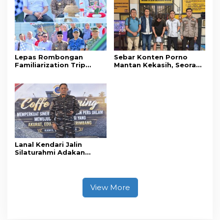
Penyelenggaraan
Perjalanan Ibadah Umrah
Tanpa Izin ke Kejaksaan
Lepas Rombongan
Sebar Konten Porno
Familiarization Trip
Mantan Kekasih, Seorang
Overland, Gubernur Ajak
Pria Terancam Pidana 10
Promosikan Wisata dan
Tahun Penjara
Gerakkan Ekonomi
Daerah
Lanal Kendari Jalin
Silaturahmi Adakan
Acara Coffee Morning
Bersama Insan Pers.
View More