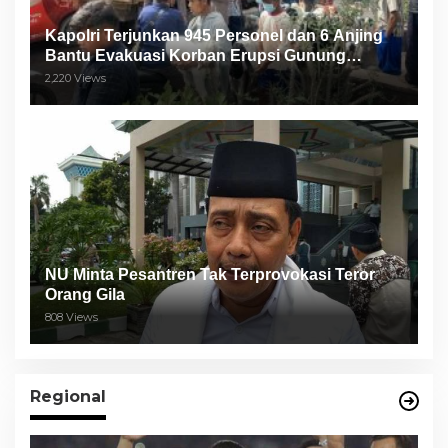
Kapolri Terjunkan 945 Personel dan 6 Anjing
Bantu Evakuasi Korban Erupsi Gunung
Semeru
2,220 Views
NU Minta Pesantren Tak Terprovokasi Teror
Orang Gila
808 Views
Regional