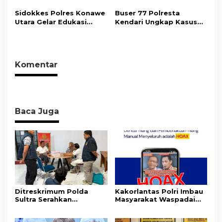
Acara Coffee Morning
Kendari Ajak Media
Bersama Insan Pers.
Wujudkan Informasi
Sidokkes Polres Konawe
Buser 77 Polresta
Objektif dan Berimbang
Utara Gelar Edukasi
Kendari Ungkap Kasus
Penyakit Jantung
Curnik, Lima Handphone
Koroner, Tingkatkan
Hasil Curian Berhasil
Kesadaran Personel
Diamankan
akan Pentingnya Hidup
Komentar
Sehat
Baca Juga
Ditreskrimum Polda
Kakorlantas Polri Imbau
Sultra Serahkan
Masyarakat Waspadai
Tersangka dan Barang
Hoaks Soal Aturan Tilang
Bukti Kasus Dugaan
Baru