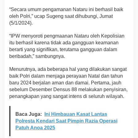
n
“Secara umum pengamanan Nataru ini berhasil baik
T
a
oleh Polri,” ucap Sugeng saat dihubungi, Jumat
h
(5/1/2024).
u
n
“IPW menyoroti pengmaanan Nataru oleh Kepolisian
B
itu berhasil karena tidak ada gangguan keamanan
a
r
berarti yang signifikan, terutama gangguan dalam
u
beribadah,” sambungnya.
2
0
Menurutnya, ada beberapa hal yang dilakukan sangat
2
baik Polri dalam menjaga perayaan Natal dan tahun
4
,
baru 2024 berjalan aman dan damai. Pertama, jauh
T
sebelum Desember Densus 88 melakukan penyisiran,
a
penangkapan yang sangat intens di seluruh wilayah.
n
p
a
Baca Juga:
Ini Himbauan Kasat Lantas
G
Polresta Kendari Saat Pimpin Razia Operasi
a
n
Patuh Anoa 2025
g
g