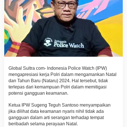
i
n
e
r
j
a
P
o
l
r
i
A
m
Global Sultra com- lndonesia Police Watch (IPW)
a
mengapresiasi kerja Polri dalam mengamankan Natal
n
k
dan Tahun Baru (Nataru) 2024. Hal tersebut, tidak
a
terlepas dari kemampuan Polri dalam memitigasi
n
potensi gangguan keamanan.
N
a
Ketua IPW Sugeng Teguh Santoso menyampaikan
t
a
jika dilihat data keamanan nyaris nihil tidak ada
l
gangguan dalam arti serangan terhadap tempat
d
beribadah selama perayaan Natal.
a