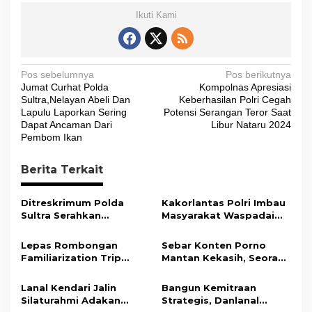
Ikuti Kami
N
Pos sebelumnya
Pos berikutnya
Jumat Curhat Polda
Kompolnas Apresiasi
a
Sultra,Nelayan Abeli Dan
Keberhasilan Polri Cegah
v
Lapulu Laporkan Sering
Potensi Serangan Teror Saat
Dapat Ancaman Dari
Libur Nataru 2024
i
Pembom Ikan
g
Berita Terkait
a
s
Ditreskrimum Polda
Kakorlantas Polri Imbau
i
Sultra Serahkan
Masyarakat Waspadai
Tersangka dan Barang
Hoaks Soal Aturan Tilang
p
Bukti Kasus Dugaan
Baru
Lepas Rombongan
Sebar Konten Porno
o
Penyelenggaraan
Familiarization Trip
Mantan Kekasih, Seorang
Perjalanan Ibadah Umrah
s
Overland, Gubernur Ajak
Pria Terancam Pidana 10
Tanpa Izin ke Kejaksaan
Promosikan Wisata dan
Tahun Penjara
Lanal Kendari Jalin
Bangun Kemitraan
Gerakkan Ekonomi
Silaturahmi Adakan
Strategis, Danlanal
Daerah