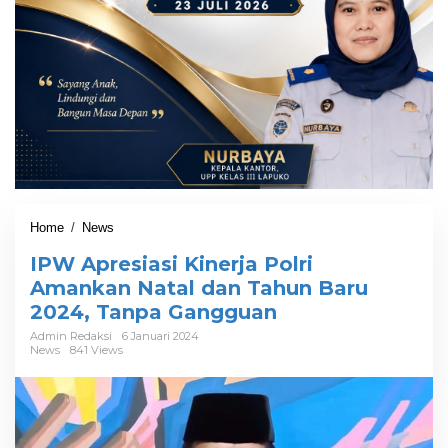
Home
/
News
I
P
IPW Apresiasi Kinerja Polri
W
A
Amankan Natal dan Tahun Baru
p
2024, Tanpa Gangguan
r
e
Admin Redaksi
6 Januari 2024
News
841 Views
s
i
a
s
i
K