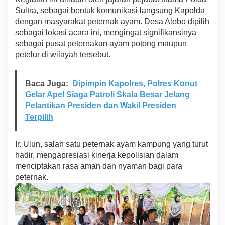
e
Sultra, sebagai bentuk komunikasi langsung Kapolda
s
dengan masyarakat peternak ayam. Desa Alebo dipilih
i
sebagai lokasi acara ini, mengingat signifikansinya
a
sebagai pusat peternakan ayam potong maupun
s
i
petelur di wilayah tersebut.
K
i
n
Baca Juga:
Dipimpin Kapolres, Polres Konut
e
Gelar Apel Siaga Patroli Skala Besar Jelang
r
Pelantikan Presiden dan Wakil Presiden
j
Terpilih
a
K
e
Ir. Ulun, salah satu peternak ayam kampung yang turut
p
o
hadir, mengapresiasi kinerja kepolisian dalam
l
menciptakan rasa aman dan nyaman bagi para
i
peternak.
s
i
a
n
M
e