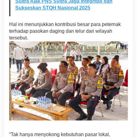
r
Sultra Ajak PNS Sultra Jaga Integritas dan
a
Sukseskan STQH Nasional 2025
k
a
t
Hal ini menunjukkan kontribusi besar para peternak
terhadap pasokan daging dan telur dari wilayah
tersebut.
“Tak hanya menyokong kebutuhan pasar lokal,