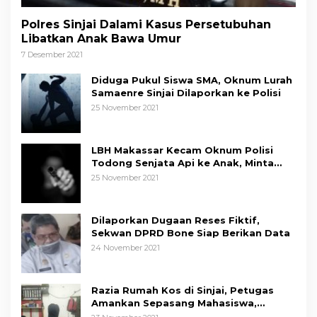
Polres Sinjai Dalami Kasus Persetubuhan
Libatkan Anak Bawa Umur
7 Desember 2021
Diduga Pukul Siswa SMA, Oknum Lurah
Samaenre Sinjai Dilaporkan ke Polisi
25 November 2021
LBH Makassar Kecam Oknum Polisi
Todong Senjata Api ke Anak, Minta
Kapolda Sulsel Tindak Tegas
25 November 2021
Dilaporkan Dugaan Reses Fiktif,
Sekwan DPRD Bone Siap Berikan Data
24 November 2021
Razia Rumah Kos di Sinjai, Petugas
Amankan Sepasang Mahasiswa,
Mengaku Berpacaran