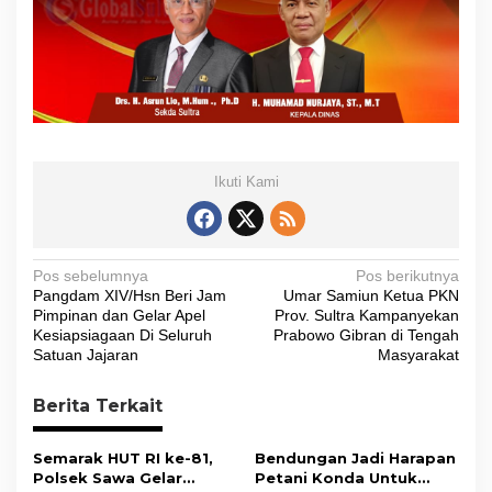
Ikuti Kami
N
Pos sebelumnya
Pos berikutnya
Pangdam XIV/Hsn Beri Jam
Umar Samiun Ketua PKN
a
Pimpinan dan Gelar Apel
Prov. Sultra Kampanyekan
v
Kesiapsiagaan Di Seluruh
Prabowo Gibran di Tengah
Satuan Jajaran
Masyarakat
i
g
Berita Terkait
a
s
Semarak HUT RI ke-81,
Bendungan Jadi Harapan
Polsek Sawa Gelar
Petani Konda Untuk