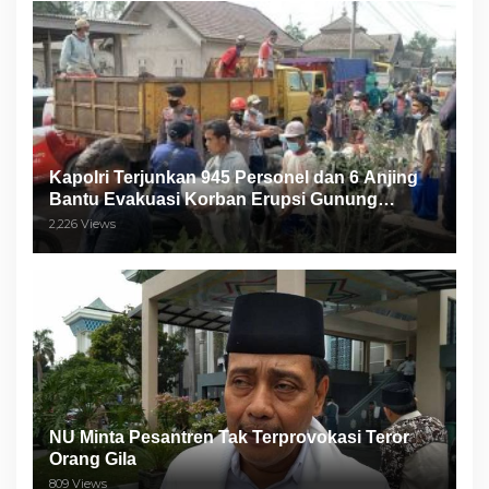
Kapolri Terjunkan 945 Personel dan 6 Anjing
Bantu Evakuasi Korban Erupsi Gunung
Semeru
2,226 Views
NU Minta Pesantren Tak Terprovokasi Teror
Orang Gila
809 Views