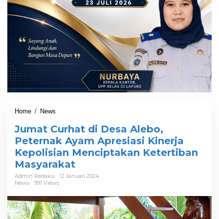
Home
/
News
J
u
Jumat Curhat di Desa Alebo,
m
a
Peternak Ayam Apresiasi Kinerja
t
Kepolisian Menciptakan Ketertiban
C
Masyarakat
u
r
Admin Redaksi
12 Januari 2024
h
News
991 Views
a
t
d
i