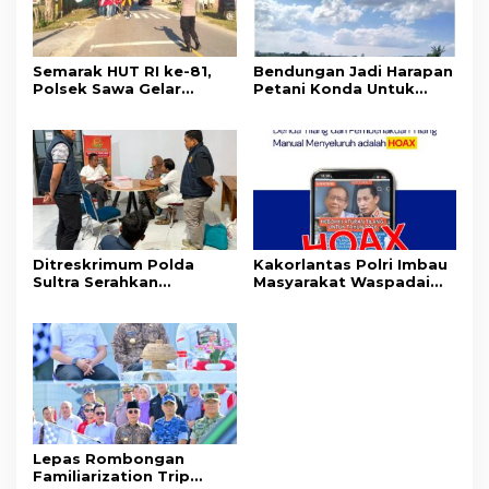
Semarak HUT RI ke-81,
Bendungan Jadi Harapan
Polsek Sawa Gelar
Petani Konda Untuk
Pengamanan
Tingkatkan Produksi
Pembukaan Pekan
Padi
Olahraga 2026 Tingkat
Kecamatan
Ditreskrimum Polda
Kakorlantas Polri Imbau
Sultra Serahkan
Masyarakat Waspadai
Tersangka dan Barang
Hoaks Soal Aturan Tilang
Bukti Kasus Dugaan
Baru
Penyelenggaraan
Perjalanan Ibadah Umrah
Tanpa Izin ke Kejaksaan
Lepas Rombongan
Familiarization Trip