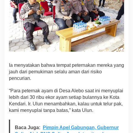
n
c
i
p
t
a
k
a
n
K
e
t
Ia menyatakan bahwa tempat peternakan mereka yang
e
jauh dari pemukiman selalu aman dari risiko
r
pencurian.
t
i
“Para peternak ayam di Desa Alebo saat ini menyuplai
b
a
lebih dari 30 ribu ekor ayam setiap bulannya ke Kota
n
Kendari. Ir. Ulun menambahkan, kalau untuk telur pak,
M
kami menyuplai tanpa batas,” kata Ulun.
a
s
y
Baca Juga:
Pimpin Apel Gabungan, Gubernur
a