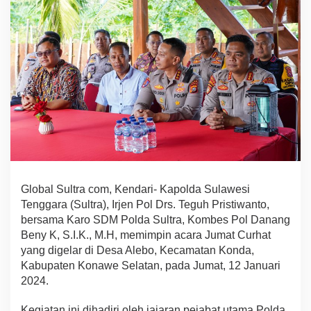
D
e
s
a
A
l
e
b
o
,
P
e
t
e
r
Global Sultra com, Kendari- Kapolda Sulawesi
n
Tenggara (Sultra), Irjen Pol Drs. Teguh Pristiwanto,
a
bersama Karo SDM Polda Sultra, Kombes Pol Danang
k
Beny K, S.I.K., M.H, memimpin acara Jumat Curhat
A
y
yang digelar di Desa Alebo, Kecamatan Konda,
a
Kabupaten Konawe Selatan, pada Jumat, 12 Januari
m
2024.
A
p
Kegiatan ini dihadiri oleh jajaran pejabat utama Polda
r