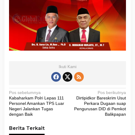
Ikuti Kami
N
Pos sebelumnya
Pos berikutnya
Kabaharkam Polri Lepas 111
Dirtipidkor Bareskrim Usut
a
Personel Amankan TPS Luar
Perkara Dugaan suap
v
Negeri Jalankan Tugas
Pengurusan DID di Pemkot
dengan Baik
Balikpapan
i
g
Berita Terkait