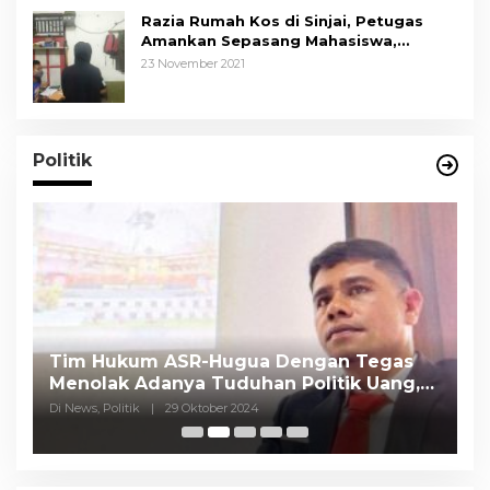
Razia Rumah Kos di Sinjai, Petugas
Amankan Sepasang Mahasiswa,
Mengaku Berpacaran
23 November 2021
Politik
Tim Hukum ASR-Hugua Dengan Tegas
K
Menolak Adanya Tuduhan Politik Uang,
P
Pasar Murah Tidak Dilaksanakan Oleh
C
Di News, Politik
|
29 Oktober 2024
Di
Paslon