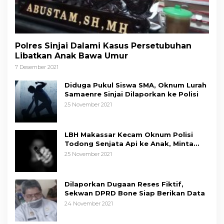
Polres Sinjai Dalami Kasus Persetubuhan
Libatkan Anak Bawa Umur
7 Desember 2021
Diduga Pukul Siswa SMA, Oknum Lurah
Samaenre Sinjai Dilaporkan ke Polisi
25 November 2021
LBH Makassar Kecam Oknum Polisi
Todong Senjata Api ke Anak, Minta
Kapolda Sulsel Tindak Tegas
25 November 2021
Dilaporkan Dugaan Reses Fiktif,
Sekwan DPRD Bone Siap Berikan Data
24 November 2021