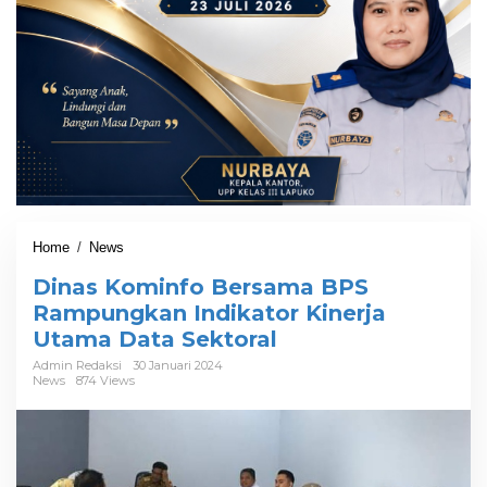
Home
/
News
D
i
Dinas Kominfo Bersama BPS
n
a
Rampungkan Indikator Kinerja
s
Utama Data Sektoral
K
o
Admin Redaksi
30 Januari 2024
News
874 Views
m
i
n
f
o
B