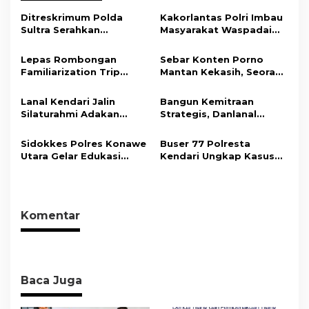
a
s
Ditreskrimum Polda
Kakorlantas Polri Imbau
Sultra Serahkan
Masyarakat Waspadai
i
Tersangka dan Barang
Hoaks Soal Aturan Tilang
Bukti Kasus Dugaan
Baru
p
Lepas Rombongan
Sebar Konten Porno
Penyelenggaraan
Familiarization Trip
Mantan Kekasih, Seorang
o
Perjalanan Ibadah Umrah
Overland, Gubernur Ajak
Pria Terancam Pidana 10
Tanpa Izin ke Kejaksaan
s
Promosikan Wisata dan
Tahun Penjara
Lanal Kendari Jalin
Bangun Kemitraan
Gerakkan Ekonomi
Silaturahmi Adakan
Strategis, Danlanal
Daerah
Acara Coffee Morning
Kendari Ajak Media
Bersama Insan Pers.
Wujudkan Informasi
Sidokkes Polres Konawe
Buser 77 Polresta
Objektif dan Berimbang
Utara Gelar Edukasi
Kendari Ungkap Kasus
Penyakit Jantung
Curnik, Lima Handphone
Koroner, Tingkatkan
Hasil Curian Berhasil
Kesadaran Personel
Diamankan
akan Pentingnya Hidup
Komentar
Sehat
Baca Juga