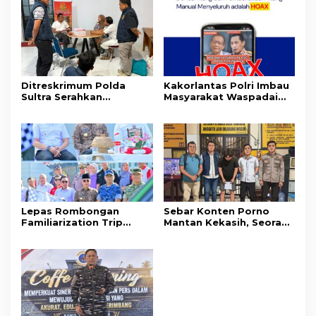
Ditreskrimum Polda
Kakorlantas Polri Imbau
Sultra Serahkan
Masyarakat Waspadai
Tersangka dan Barang
Hoaks Soal Aturan Tilang
Bukti Kasus Dugaan
Baru
Penyelenggaraan
Perjalanan Ibadah Umrah
Tanpa Izin ke Kejaksaan
Lepas Rombongan
Sebar Konten Porno
Familiarization Trip
Mantan Kekasih, Seorang
Overland, Gubernur Ajak
Pria Terancam Pidana 10
Promosikan Wisata dan
Tahun Penjara
Gerakkan Ekonomi
Daerah