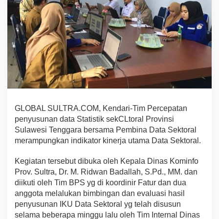
e
r
s
a
m
a
B
P
S
R
a
m
GLOBAL SULTRA.COM, Kendari-Tim Percepatan
p
penyusunan data Statistik sekCLtoral Provinsi
u
Sulawesi Tenggara bersama Pembina Data Sektoral
n
g
merampungkan indikator kinerja utama Data Sektoral.
k
a
Kegiatan tersebut dibuka oleh Kepala Dinas Kominfo
n
Prov. Sultra, Dr. M. Ridwan Badallah, S.Pd., MM. dan
I
diikuti oleh Tim BPS yg di koordinir Fatur dan dua
n
d
anggota melalukan bimbingan dan evaluasi hasil
i
penyusunan IKU Data Sektoral yg telah disusun
k
selama beberapa minggu lalu oleh Tim Internal Dinas
a