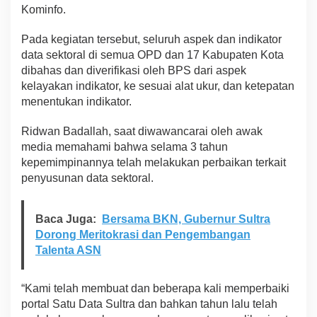
Kominfo.
t
o
r
Pada kegiatan tersebut, seluruh aspek dan indikator
K
data sektoral di semua OPD dan 17 Kabupaten Kota
i
dibahas dan diverifikasi oleh BPS dari aspek
n
kelayakan indikator, ke sesuai alat ukur, dan ketepatan
e
r
menentukan indikator.
j
a
Ridwan Badallah, saat diwawancarai oleh awak
U
media memahami bahwa selama 3 tahun
t
kepemimpinannya telah melakukan perbaikan terkait
a
m
penyusunan data sektoral.
a
D
a
Baca Juga:
Bersama BKN, Gubernur Sultra
t
Dorong Meritokrasi dan Pengembangan
a
Talenta ASN
S
e
k
“Kami telah membuat dan beberapa kali memperbaiki
t
portal Satu Data Sultra dan bahkan tahun lalu telah
o
r