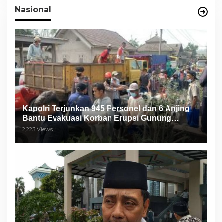
Nasional
Kapolri Terjunkan 945 Personel dan 6 Anjing
Bantu Evakuasi Korban Erupsi Gunung
Semeru
2,223 Views