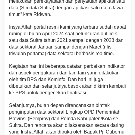
melakukan perekayasaan dan penyatuan aplikasi satu
a
data (Simdata Sultra) dengan aplikasi satu data Jawa
l
timur,” kata Ridwan.
Insya Allah portal resmi kami yang terbaru sudah dapat
runing di bulan April 2024 saat peluncuran out licik
satu data Sultra tahun 2021 sampai dengan 2023 dan
data sektoral Januari sampai dengan Maret (rilis
triwulan pertama) data sektoral berbasis realtime.
Kegiatan hari ini beberapa catatan perbaikan indikator
dari aspek pengukuran dan lain-lain yang dilakukan
oleh tim BPS dan Kominfo. Dan hari ini juga
dibetulkan dan selanjutnya besok akan dikirim kembali
ke BPS untuk pengecekan finalisasi.
Selanjutnya, bulan depan direncanakan bimtek
penginputan data sektoral Lingkup OPD Pemerintah
Provinsi (Pemprov) dan Pemda Kabupaten/Kota se-
Sultra. Dan rencana akan dilaksanakan secara daring
yang Insha Allah akan dibuka oleh Bapak Pj. Gubernur