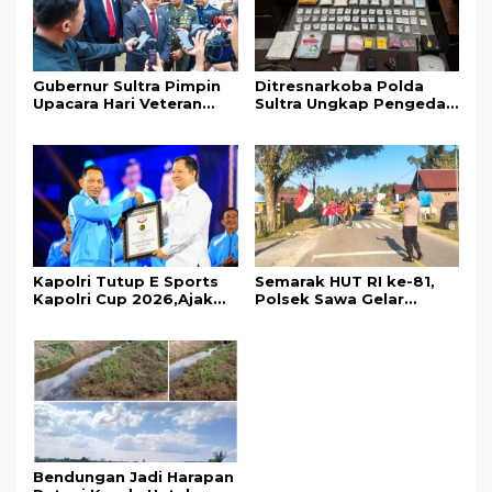
Gubernur Sultra Pimpin
Ditresnarkoba Polda
Upacara Hari Veteran
Sultra Ungkap Pengedar
Nasional 2026, Tegaskan
Narkotika Jenis Sabu
Nilai Juang Veteran Jadi
dan Ekstasi
Kompas Moral Bangsa
Kapolri Tutup E Sports
Semarak HUT RI ke-81,
Kapolri Cup 2026,Ajak
Polsek Sawa Gelar
Generasi Muda Jadi Duta
Pengamanan
Kamtibmas Dan Aktif
Pembukaan Pekan
Laporkan Gangguan Ke
Olahraga 2026 Tingkat
110
Kecamatan
Bendungan Jadi Harapan