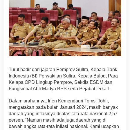
d
a
g
r
i
S
e
c
a
r
a
V
i
Turut hadir dari jajaran Pemprov Sultra, Kepala Bank
r
Indonesia (BI) Perwakilan Sultra, Kepala Bulog, Para
t
Kelapa OPD Lingkup Pemprov, Sekdis ESDM dan
u
Fungsional Ahli Madya BPS serta Pejabat terkait.
a
l
Dalam arahannya, Irjen Kemendagri Tomsi Tohir,
mengatakan pada bulan Januari 2024, masih banyak
daerah yang inflasinya di atas rata-rata nasional 2,57
persen. “Namun masih ada juga daerah yang di
bawah angka rata-rata inflasi nasional. Kami ucapkan