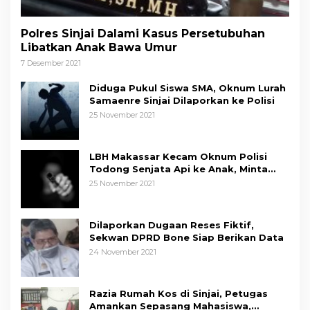
Polres Sinjai Dalami Kasus Persetubuhan
Libatkan Anak Bawa Umur
7 Desember 2021
Diduga Pukul Siswa SMA, Oknum Lurah
Samaenre Sinjai Dilaporkan ke Polisi
25 November 2021
LBH Makassar Kecam Oknum Polisi
Todong Senjata Api ke Anak, Minta
Kapolda Sulsel Tindak Tegas
25 November 2021
Dilaporkan Dugaan Reses Fiktif,
Sekwan DPRD Bone Siap Berikan Data
24 November 2021
Razia Rumah Kos di Sinjai, Petugas
Amankan Sepasang Mahasiswa,