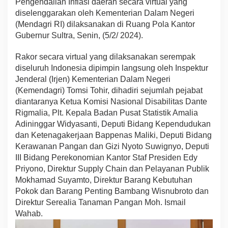
Pengendalian Inflasi daerah secara virtual yang
n
diselenggarakan oleh Kementerian Dalam Negeri
I
(Mendagri RI) dilaksanakan di Ruang Pola Kantor
n
Gubernur Sultra, Senin, (5/2/ 2024).
f
l
a
Rakor secara virtual yang dilaksanakan serempak
s
diseluruh Indonesia dipimpin langsung oleh Inspektur
i
Jenderal (Irjen) Kementerian Dalam Negeri
B
(Kemendagri) Tomsi Tohir, dihadiri sejumlah pejabat
e
r
diantaranya Ketua Komisi Nasional Disabilitas Dante
s
Rigmalia, Plt. Kepala Badan Pusat Statistik Amalia
a
Adininggar Widyasanti, Deputi Bidang Kependudukan
m
dan Ketenagakerjaan Bappenas Maliki, Deputi Bidang
a
I
Kerawanan Pangan dan Gizi Nyoto Suwignyo, Deputi
r
III Bidang Perekonomian Kantor Staf Presiden Edy
j
Priyono, Direktur Supply Chain dan Pelayanan Publik
e
Mokhamad Suyamto, Direktur Barang Kebutuhan
n
Pokok dan Barang Penting Bambang Wisnubroto dan
K
e
Direktur Serealia Tanaman Pangan Moh. Ismail
m
Wahab.
e
n