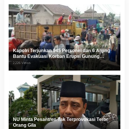
Kapolri Terjunkan 945 Personel dan 6 Anjing
Bantu Evakuasi Korban Erupsi Gunung
Semeru
2,226 Views
NU Minta Pesantren Tak Terprovokasi Teror
Orang Gila