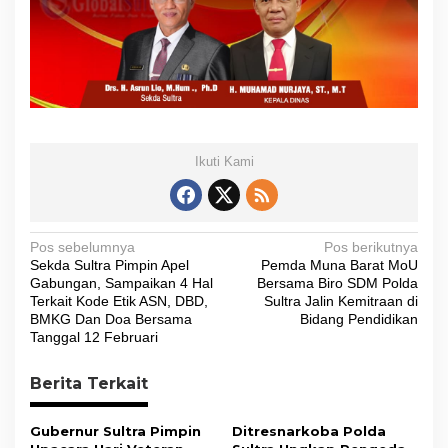
Ikuti Kami
N
Pos sebelumnya
Pos berikutnya
Sekda Sultra Pimpin Apel
Pemda Muna Barat MoU
a
Gabungan, Sampaikan 4 Hal
Bersama Biro SDM Polda
v
Terkait Kode Etik ASN, DBD,
Sultra Jalin Kemitraan di
BMKG Dan Doa Bersama
Bidang Pendidikan
i
Tanggal 12 Februari
g
Berita Terkait
a
s
Gubernur Sultra Pimpin
Ditresnarkoba Polda
i