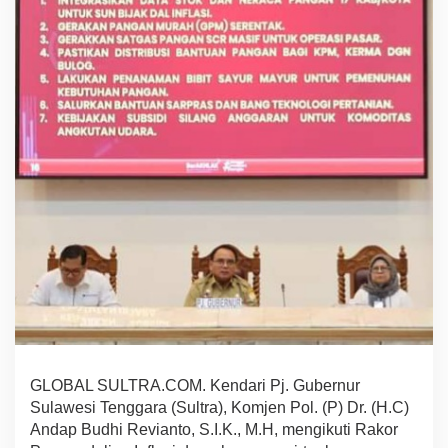
l
t
r
a
I
k
u
t
i
R
a
k
o
r
P
e
n
g
e
n
d
GLOBAL SULTRA.COM. Kendari Pj. Gubernur
a
Sulawesi Tenggara (Sultra), Komjen Pol. (P) Dr. (H.C)
l
i
Andap Budhi Revianto, S.I.K., M.H, mengikuti Rakor
a