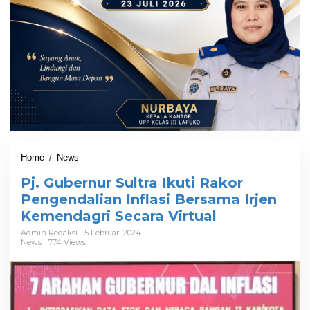
Home
/
News
P
j
Pj. Gubernur Sultra Ikuti Rakor
.
G
Pengendalian Inflasi Bersama Irjen
u
Kemendagri Secara Virtual
b
e
Admin Redaksi
5 Februari 2024
News
774 Views
r
n
u
r
S
u