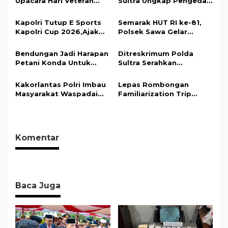
Upacara Hari Veteran
Sultra Ungkap Pengedar
Nasional 2026, Tegaskan
Narkotika Jenis Sabu
p
Nilai Juang Veteran Jadi
dan Ekstasi
Kapolri Tutup E Sports
Semarak HUT RI ke-81,
o
Kompas Moral Bangsa
Kapolri Cup 2026,Ajak
Polsek Sawa Gelar
s
Generasi Muda Jadi Duta
Pengamanan
Kamtibmas Dan Aktif
Pembukaan Pekan
Bendungan Jadi Harapan
Ditreskrimum Polda
Laporkan Gangguan Ke
Olahraga 2026 Tingkat
Petani Konda Untuk
Sultra Serahkan
110
Kecamatan
Tingkatkan Produksi
Tersangka dan Barang
Padi
Bukti Kasus Dugaan
Kakorlantas Polri Imbau
Lepas Rombongan
Penyelenggaraan
Masyarakat Waspadai
Familiarization Trip
Perjalanan Ibadah Umrah
Hoaks Soal Aturan Tilang
Overland, Gubernur Ajak
Tanpa Izin ke Kejaksaan
Baru
Promosikan Wisata dan
Gerakkan Ekonomi
Daerah
Komentar
Baca Juga