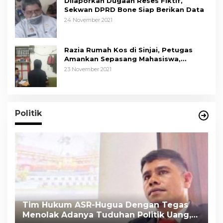
Dilaporkan Dugaan Reses Fiktif,
Sekwan DPRD Bone Siap Berikan Data
24 November 2021
Razia Rumah Kos di Sinjai, Petugas
Amankan Sepasang Mahasiswa,
Mengaku Berpacaran
23 November 2021
Politik
Tim Hukum ASR-Hugua Dengan Tegas
K
Menolak Adanya Tuduhan Politik Uang,
P