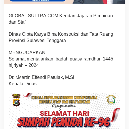
4
5
H
GLOBAL SULTRA.COM,Kendari-Jajaran Pimpinan
I
dan Staf
J
R
Dinas Cipta Karya Bina Konstruksi dan Tata Ruang
I
Provinsi Sulawesi Tenggara
Y
A
H
MENGUCAPKAN
Selamat menjalankan ibadah puasa ramdhan 1445
hijriyah – 2024
Dr.Ir.Martin Effendi Patulak, M.Si
Kepala Dinas