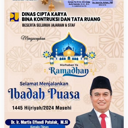
I
K
A
N
I
B
A
D
A
H
P
U
A
S
A
R
A
M
A
D
H
A
N
1
4