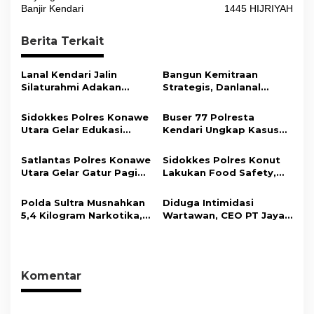
v
Banjir Kendari
1445 HIJRIYAH
i
Berita Terkait
g
a
Lanal Kendari Jalin
Bangun Kemitraan
s
Silaturahmi Adakan
Strategis, Danlanal
Acara Coffee Morning
Kendari Ajak Media
i
Bersama Insan Pers.
Wujudkan Informasi
Sidokkes Polres Konawe
Buser 77 Polresta
Objektif dan Berimbang
p
Utara Gelar Edukasi
Kendari Ungkap Kasus
Penyakit Jantung
Curnik, Lima Handphone
o
Koroner, Tingkatkan
Hasil Curian Berhasil
Satlantas Polres Konawe
Sidokkes Polres Konut
s
Kesadaran Personel
Diamankan
Utara Gelar Gatur Pagi
Lakukan Food Safety,
akan Pentingnya Hidup
Sejumlah Titik Rawan,
Pastikan Makanan
Sehat
Ciptakan Kamseltibcar
Memenuhi Standar
Polda Sultra Musnahkan
Diduga Intimidasi
Lantas dan Pelayanan
Keamanan Dan Layak
5,4 Kilogram Narkotika,
Wartawan, CEO PT Jaya
Masyarakat
Konsumsi
Selamatkan Ribuan Jiwa
Nikel Pacific Resmi
dari Ancaman
Terlapor Di Polres
Penyalahgunaan
Kolaka
Komentar