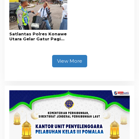
akan Pentingnya Hidup
Sehat
Satlantas Polres Konawe
Utara Gelar Gatur Pagi
Sejumlah Titik Rawan,
Ciptakan Kamseltibcar
Lantas dan Pelayanan
Masyarakat
View More