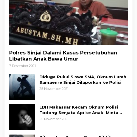
Polres Sinjai Dalami Kasus Persetubuhan
Libatkan Anak Bawa Umur
7 Desember 2021
Diduga Pukul Siswa SMA, Oknum Lurah
Samaenre Sinjai Dilaporkan ke Polisi
25 November 2021
LBH Makassar Kecam Oknum Polisi
Todong Senjata Api ke Anak, Minta
Kapolda Sulsel Tindak Tegas
25 November 2021