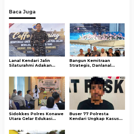
Baca Juga
Lanal Kendari Jalin
Bangun Kemitraan
Silaturahmi Adakan
Strategis, Danlanal
Acara Coffee Morning
Kendari Ajak Media
Bersama Insan Pers.
Wujudkan Informasi
Objektif dan Berimbang
Sidokkes Polres Konawe
Buser 77 Polresta
Utara Gelar Edukasi
Kendari Ungkap Kasus
Penyakit Jantung
Curnik, Lima Handphone
Koroner, Tingkatkan
Hasil Curian Berhasil
Kesadaran Personel
Diamankan