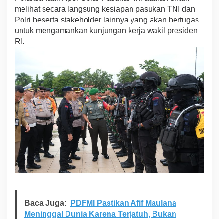
W
melihat secara langsung kesiapan pasukan TNI dan
a
Polri beserta stakeholder lainnya yang akan bertugas
k
untuk mengamankan kunjungan kerja wakil presiden
i
RI.
l
P
r
e
s
i
d
e
n
R
I
d
i
S
u
l
a
w
e
Baca Juga:
PDFMI Pastikan Afif Maulana
s
Meninggal Dunia Karena Terjatuh, Bukan
i