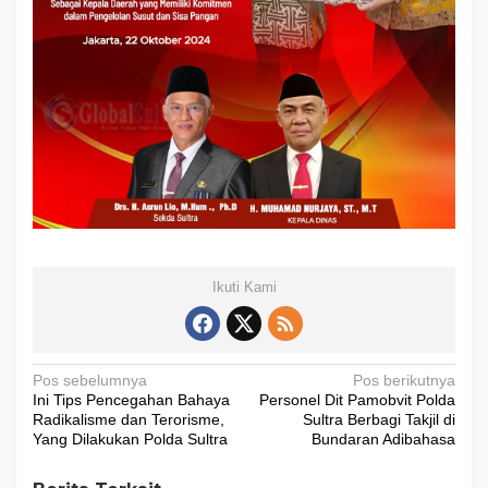
Ikuti Kami
N
Pos sebelumnya
Pos berikutnya
Ini Tips Pencegahan Bahaya
Personel Dit Pamobvit Polda
a
Radikalisme dan Terorisme,
Sultra Berbagi Takjil di
v
Yang Dilakukan Polda Sultra
Bundaran Adibahasa
i