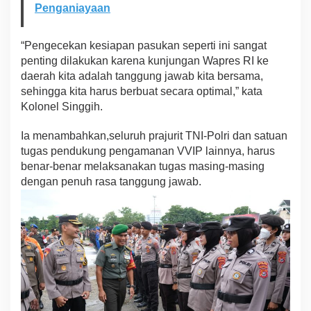
Penganiayaan
T
e
n
“Pengecekan kesiapan pasukan seperti ini sangat
g
penting dilakukan karena kunjungan Wapres RI ke
g
a
daerah kita adalah tanggung jawab kita bersama,
r
sehingga kita harus berbuat secara optimal,” kata
a
Kolonel Singgih.
Ia menambahkan,seluruh prajurit TNI-Polri dan satuan
tugas pendukung pengamanan VVIP lainnya, harus
benar-benar melaksanakan tugas masing-masing
dengan penuh rasa tanggung jawab.