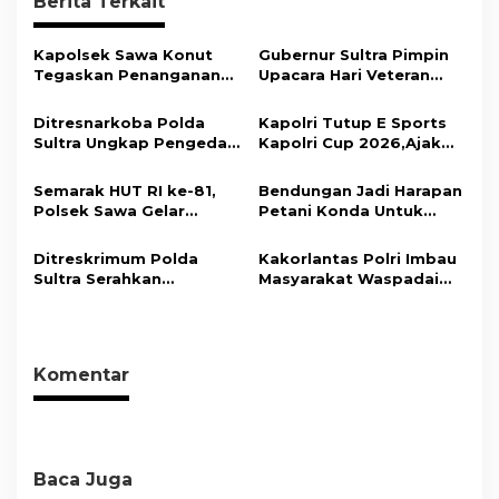
Berita Terkait
g
a
Kapolsek Sawa Konut
Gubernur Sultra Pimpin
s
Tegaskan Penanganan
Upacara Hari Veteran
Kasus Penganiayaan di
Nasional 2026, Tegaskan
i
Tondowatu Berjalan
Nilai Juang Veteran Jadi
Ditresnarkoba Polda
Kapolri Tutup E Sports
Sesuai Prosedur
Kompas Moral Bangsa
p
Sultra Ungkap Pengedar
Kapolri Cup 2026,Ajak
Narkotika Jenis Sabu
Generasi Muda Jadi Duta
o
dan Ekstasi
Kamtibmas Dan Aktif
Semarak HUT RI ke-81,
Bendungan Jadi Harapan
s
Laporkan Gangguan Ke
Polsek Sawa Gelar
Petani Konda Untuk
110
Pengamanan
Tingkatkan Produksi
Pembukaan Pekan
Padi
Ditreskrimum Polda
Kakorlantas Polri Imbau
Olahraga 2026 Tingkat
Sultra Serahkan
Masyarakat Waspadai
Kecamatan
Tersangka dan Barang
Hoaks Soal Aturan Tilang
Bukti Kasus Dugaan
Baru
Penyelenggaraan
Perjalanan Ibadah Umrah
Komentar
Tanpa Izin ke Kejaksaan
Baca Juga