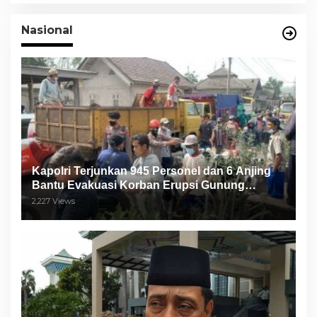
Nasional
Kapolri Terjunkan 945 Personel dan 6 Anjing
Bantu Evakuasi Korban Erupsi Gunung
Semeru
2,227 Views