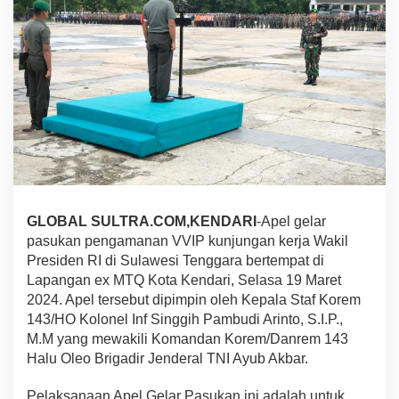
o
l
r
i
S
i
a
p
A
m
a
n
k
GLOBAL SULTRA.COM,KENDARI
-Apel gelar
a
n
pasukan pengamanan VVIP kunjungan kerja Wakil
K
Presiden RI di Sulawesi Tenggara bertempat di
e
Lapangan ex MTQ Kota Kendari, Selasa 19 Maret
d
2024. Apel tersebut dipimpin oleh Kepala Staf Korem
a
t
143/HO Kolonel Inf Singgih Pambudi Arinto, S.I.P.,
a
M.M yang mewakili Komandan Korem/Danrem 143
n
Halu Oleo Brigadir Jenderal TNI Ayub Akbar.
g
a
Pelaksanaan Apel Gelar Pasukan ini adalah untuk
n