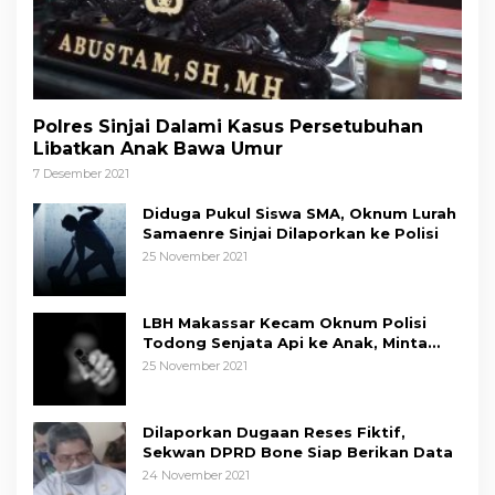
Polres Sinjai Dalami Kasus Persetubuhan
Libatkan Anak Bawa Umur
7 Desember 2021
Diduga Pukul Siswa SMA, Oknum Lurah
Samaenre Sinjai Dilaporkan ke Polisi
25 November 2021
LBH Makassar Kecam Oknum Polisi
Todong Senjata Api ke Anak, Minta
Kapolda Sulsel Tindak Tegas
25 November 2021
Dilaporkan Dugaan Reses Fiktif,
Sekwan DPRD Bone Siap Berikan Data
24 November 2021