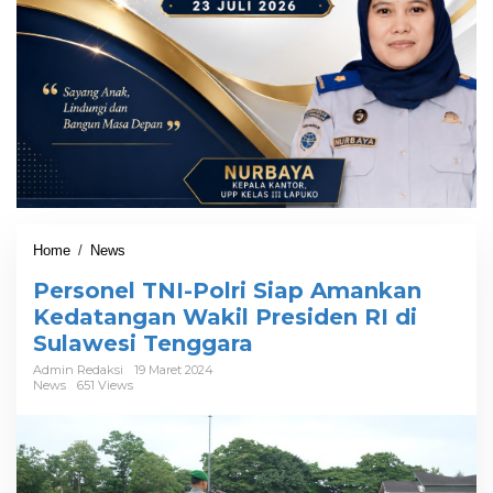
Home
/
News
P
e
Personel TNI-Polri Siap Amankan
r
s
Kedatangan Wakil Presiden RI di
o
Sulawesi Tenggara
n
e
Admin Redaksi
19 Maret 2024
News
651 Views
l
T
N
I
-
P