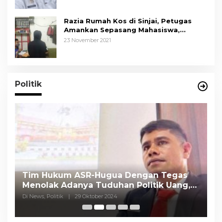
Razia Rumah Kos di Sinjai, Petugas
Amankan Sepasang Mahasiswa,
Mengaku Berpacaran
23 November 2021
Politik
Tim Hukum ASR-Hugua Dengan Tegas
K
Menolak Adanya Tuduhan Politik Uang,
P
Pasar Murah Tidak Dilaksanakan Oleh
C
Di News, Politik
|
29 Oktober 2024
Di
Paslon