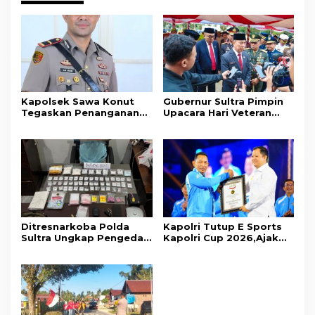
Kapolsek Sawa Konut
Gubernur Sultra Pimpin
Tegaskan Penanganan
Upacara Hari Veteran
Kasus Penganiayaan di
Nasional 2026, Tegaskan
Tondowatu Berjalan
Nilai Juang Veteran Jadi
Sesuai Prosedur
Kompas Moral Bangsa
Ditresnarkoba Polda
Kapolri Tutup E Sports
Sultra Ungkap Pengedar
Kapolri Cup 2026,Ajak
Narkotika Jenis Sabu
Generasi Muda Jadi Duta
dan Ekstasi
Kamtibmas Dan Aktif
Laporkan Gangguan Ke
110