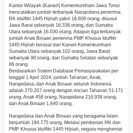
Kantor Wilayah (Kanwil) Kemenkumham Jawa Timur
n
a
mencatatkan jumlah terbanyak Narapidana penerima
K
RK Idulfitri 1445 Hijriah yakni 16.608 orang, disusul
e
Jawa Barat sebanyak 16.336 orang, dan Sumatra
p
Utara sebanyak 16.030 orang. Adapun tiga terbanyak
a
d
jumlah Anak Binaan penerima PMP Khusus Idulfitri
a
1445 Hijriah berasal dari Kanwil Kemenkumham
1
Sumatra Utara sebanyak 102 orang, Jawa Barat
5
sebanyak 98 orang, dan Sumatra Selatan sebanyak
9
86 orang.
.
5
Berdasarkan Sistem Database Pemasyarakatan per
5
tanggal 1 April 2024, jumlah Tahanan, Anak,
7
Narapidana, dan Anak Binaan seluruh Indonesia
N
adalah 270.207 orang dengan rincian Tahanan 51.171
a
r
orang, Anak 458 orang, Narapidana 216.938 orang,
a
dan Anak Binaan 1.640 orang.
p
i
Narapidana dan Anak Binaan yang beragama Islam
d
berjumlah 194.775 orang. Melalui pemberian RK dan
a
n
PMP Khusus Idulfitri 1445 Hijriah, negara menghemat