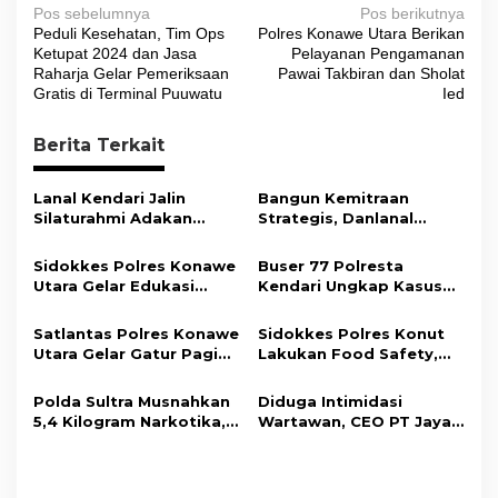
N
Pos sebelumnya
Pos berikutnya
Peduli Kesehatan, Tim Ops
Polres Konawe Utara Berikan
a
Ketupat 2024 dan Jasa
Pelayanan Pengamanan
v
Raharja Gelar Pemeriksaan
Pawai Takbiran dan Sholat
Gratis di Terminal Puuwatu
Ied
i
g
Berita Terkait
a
s
Lanal Kendari Jalin
Bangun Kemitraan
Silaturahmi Adakan
Strategis, Danlanal
i
Acara Coffee Morning
Kendari Ajak Media
Bersama Insan Pers.
Wujudkan Informasi
p
Sidokkes Polres Konawe
Buser 77 Polresta
Objektif dan Berimbang
Utara Gelar Edukasi
Kendari Ungkap Kasus
o
Penyakit Jantung
Curnik, Lima Handphone
s
Koroner, Tingkatkan
Hasil Curian Berhasil
Satlantas Polres Konawe
Sidokkes Polres Konut
Kesadaran Personel
Diamankan
Utara Gelar Gatur Pagi
Lakukan Food Safety,
akan Pentingnya Hidup
Sejumlah Titik Rawan,
Pastikan Makanan
Sehat
Ciptakan Kamseltibcar
Memenuhi Standar
Polda Sultra Musnahkan
Diduga Intimidasi
Lantas dan Pelayanan
Keamanan Dan Layak
5,4 Kilogram Narkotika,
Wartawan, CEO PT Jaya
Masyarakat
Konsumsi
Selamatkan Ribuan Jiwa
Nikel Pacific Resmi
dari Ancaman
Terlapor Di Polres
Penyalahgunaan
Kolaka