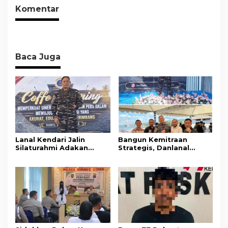
Komentar
Baca Juga
Lanal Kendari Jalin
Bangun Kemitraan
Silaturahmi Adakan
Strategis, Danlanal
Acara Coffee Morning
Kendari Ajak Media
Bersama Insan Pers.
Wujudkan Informasi
Objektif dan Berimbang