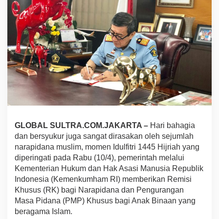
H
,
K
e
m
e
n
k
u
h
a
m
B
e
GLOBAL SULTRA.COM.JAKARTA –
Hari bahagia
r
dan bersyukur juga sangat dirasakan oleh sejumlah
i
narapidana muslim, momen Idulfitri 1445 Hijriah yang
R
e
diperingati pada Rabu (10/4), pemerintah melalui
m
Kementerian Hukum dan Hak Asasi Manusia Republik
i
Indonesia (Kemenkumham RI) memberikan Remisi
s
Khusus (RK) bagi Narapidana dan Pengurangan
i
Masa Pidana (PMP) Khusus bagi Anak Binaan yang
K
h
beragama Islam.
u