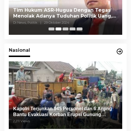
Tim Hukum ASR-Hugua Dengan Tegas
K
Menolak Adanya Tuduhan Politik Uang,
P
Pasar Murah Tidak Dilaksanakan Oleh
C
Di News, Politik
|
29 Oktober 2024
Di
Paslon
Nasional
Kapolri Terjunkan 945 Personel dan 6 Anjing
Bantu Evakuasi Korban Erupsi Gunung
Semeru
2,211 Views