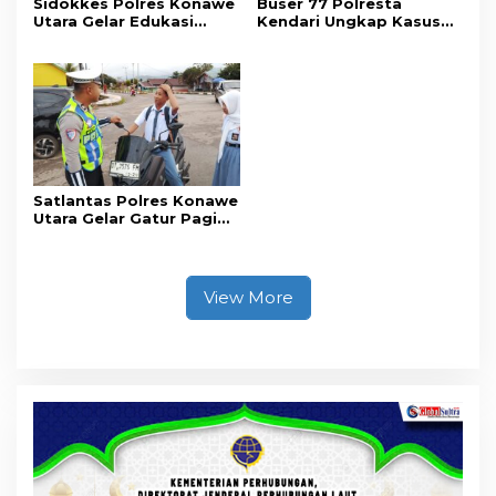
Sidokkes Polres Konawe
Buser 77 Polresta
Utara Gelar Edukasi
Kendari Ungkap Kasus
Penyakit Jantung
Curnik, Lima Handphone
Koroner, Tingkatkan
Hasil Curian Berhasil
Kesadaran Personel
Diamankan
akan Pentingnya Hidup
Sehat
Satlantas Polres Konawe
Utara Gelar Gatur Pagi
Sejumlah Titik Rawan,
Ciptakan Kamseltibcar
Lantas dan Pelayanan
Masyarakat
View More