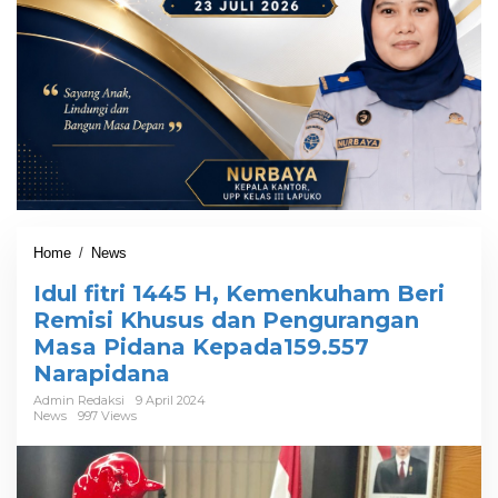
Home
/
News
I
d
Idul fitri 1445 H, Kemenkuham Beri
u
l
Remisi Khusus dan Pengurangan
f
Masa Pidana Kepada159.557
i
Narapidana
t
r
Admin Redaksi
9 April 2024
i
News
997 Views
1
4
4
5