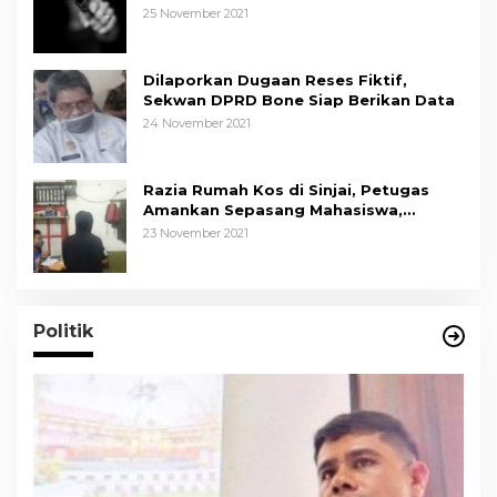
Kapolda Sulsel Tindak Tegas
25 November 2021
Dilaporkan Dugaan Reses Fiktif,
Sekwan DPRD Bone Siap Berikan Data
24 November 2021
Razia Rumah Kos di Sinjai, Petugas
Amankan Sepasang Mahasiswa,
Mengaku Berpacaran
23 November 2021
Politik