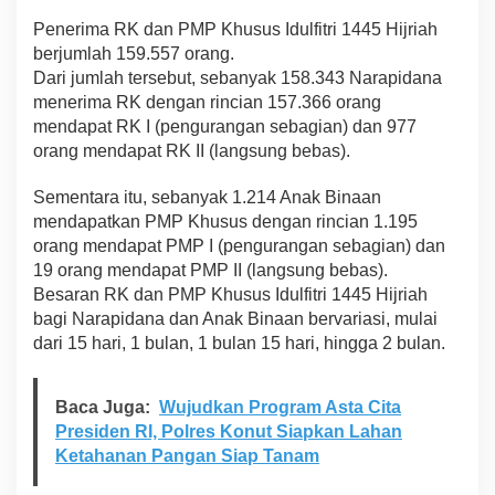
s
Penerima RK dan PMP Khusus Idulfitri 1445 Hijriah
u
berjumlah 159.557 orang.
s
Dari jumlah tersebut, sebanyak 158.343 Narapidana
d
a
menerima RK dengan rincian 157.366 orang
n
mendapat RK I (pengurangan sebagian) dan 977
P
orang mendapat RK II (langsung bebas).
e
n
Sementara itu, sebanyak 1.214 Anak Binaan
g
u
mendapatkan PMP Khusus dengan rincian 1.195
r
orang mendapat PMP I (pengurangan sebagian) dan
a
19 orang mendapat PMP II (langsung bebas).
n
Besaran RK dan PMP Khusus Idulfitri 1445 Hijriah
g
a
bagi Narapidana dan Anak Binaan bervariasi, mulai
n
dari 15 hari, 1 bulan, 1 bulan 15 hari, hingga 2 bulan.
M
a
s
Baca Juga:
Wujudkan Program Asta Cita
a
Presiden RI, Polres Konut Siapkan Lahan
P
Ketahanan Pangan Siap Tanam
i
d
a