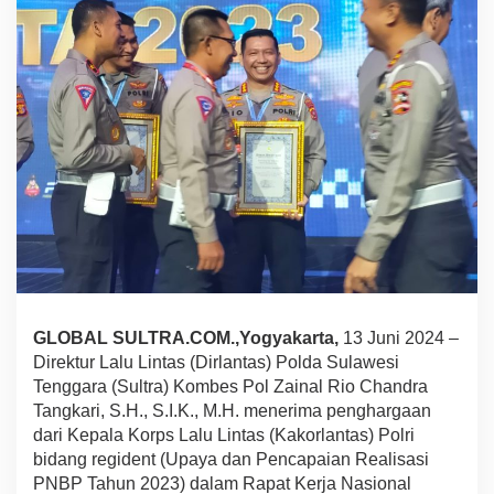
a
S
u
l
t
r
a
R
a
i
h
P
e
n
g
h
a
GLOBAL SULTRA.COM.,Yogyakarta,
13 Juni 2024 –
r
Direktur Lalu Lintas (Dirlantas) Polda Sulawesi
g
Tenggara (Sultra) Kombes Pol Zainal Rio Chandra
a
Tangkari, S.H., S.I.K., M.H. menerima penghargaan
a
n
dari Kepala Korps Lalu Lintas (Kakorlantas) Polri
K
bidang regident (Upaya dan Pencapaian Realisasi
a
PNBP Tahun 2023) dalam Rapat Kerja Nasional
k