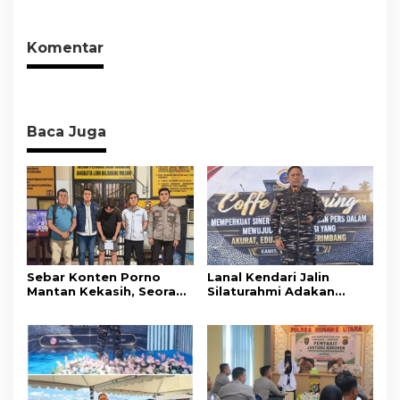
Memenuhi Standar
dari Ancaman
Keamanan Dan Layak
Penyalahgunaan
Konsumsi
Komentar
Baca Juga
Sebar Konten Porno
Lanal Kendari Jalin
Mantan Kekasih, Seorang
Silaturahmi Adakan
Pria Terancam Pidana 10
Acara Coffee Morning
Tahun Penjara
Bersama Insan Pers.