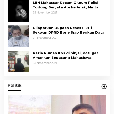
LBH Makassar Kecam Oknum Polisi
Todong Senjata Api ke Anak, Minta
Kapolda Sulsel Tindak Tegas
25 November 2021
Dilaporkan Dugaan Reses Fiktif,
Sekwan DPRD Bone Siap Berikan Data
24 November 2021
Razia Rumah Kos di Sinjai, Petugas
Amankan Sepasang Mahasiswa,
Mengaku Berpacaran
23 November 2021
Politik