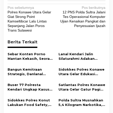
N
Pos sebelumnya
Pos berikutnya
Polres Konawe Utara Gelar
12 PNS Polda Sultra Jalani
a
Giat Strong Point
Tes Operasional Komputer
v
Kamseltibcar Lalu Lintas
Ujian Kenaikan Pangkat dan
Sepanjang Jalan Poros
Penyesuaian Ijazah
i
Trans Sulawesi
g
Berita Terkait
a
s
Sebar Konten Porno
Lanal Kendari Jalin
i
Mantan Kekasih, Seorang
Silaturahmi Adakan
Pria Terancam Pidana 10
Acara Coffee Morning
p
Tahun Penjara
Bersama Insan Pers.
Bangun Kemitraan
Sidokkes Polres Konawe
o
Strategis, Danlanal
Utara Gelar Edukasi
s
Kendari Ajak Media
Penyakit Jantung
Wujudkan Informasi
Koroner, Tingkatkan
Buser 77 Polresta
Satlantas Polres Konawe
Objektif dan Berimbang
Kesadaran Personel
Kendari Ungkap Kasus
Utara Gelar Gatur Pagi
akan Pentingnya Hidup
Curnik, Lima Handphone
Sejumlah Titik Rawan,
Sehat
Hasil Curian Berhasil
Ciptakan Kamseltibcar
Sidokkes Polres Konut
Polda Sultra Musnahkan
Diamankan
Lantas dan Pelayanan
Lakukan Food Safety,
5,4 Kilogram Narkotika,
Masyarakat
Pastikan Makanan
Selamatkan Ribuan Jiwa