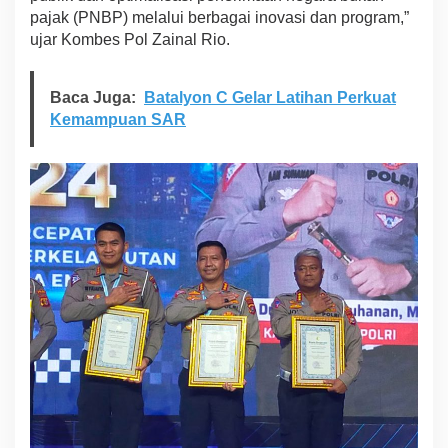
a
pajak (PNBP) melalui berbagai inovasi dan program,”
h
u
ujar Kombes Pol Zainal Rio.
n
2
0
Baca Juga:
Batalyon C Gelar Latihan Perkuat
2
Kemampuan SAR
3