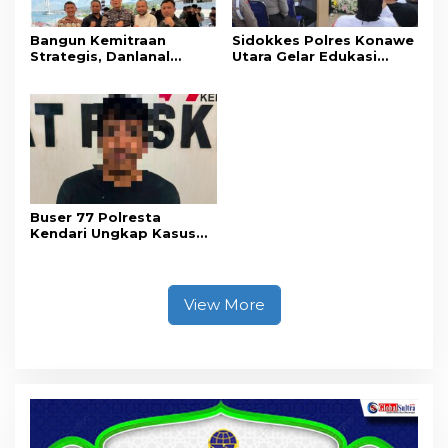
Bangun Kemitraan
Sidokkes Polres Konawe
Strategis, Danlanal
Utara Gelar Edukasi
Kendari Ajak Media
Penyakit Jantung
Wujudkan Informasi
Koroner, Tingkatkan
Objektif dan Berimbang
Kesadaran Personel
akan Pentingnya Hidup
Sehat
Buser 77 Polresta
Kendari Ungkap Kasus
Curnik, Lima Handphone
Hasil Curian Berhasil
Diamankan
View More