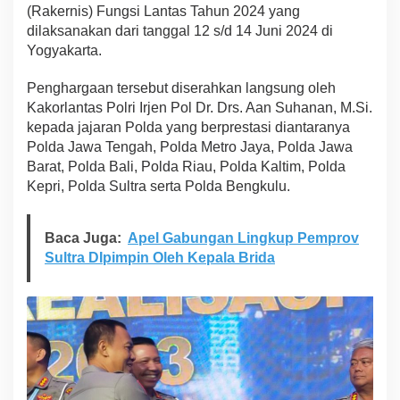
(Rakernis) Fungsi Lantas Tahun 2024 yang
o
r
dilaksanakan dari tanggal 12 s/d 14 Juni 2024 di
l
Yogyakarta.
a
n
Penghargaan tersebut diserahkan langsung oleh
t
Kakorlantas Polri Irjen Pol Dr. Drs. Aan Suhanan, M.Si.
a
s
kepada jajaran Polda yang berprestasi diantaranya
P
Polda Jawa Tengah, Polda Metro Jaya, Polda Jawa
o
Barat, Polda Bali, Polda Riau, Polda Kaltim, Polda
l
Kepri, Polda Sultra serta Polda Bengkulu.
r
i
a
Baca Juga:
Apel Gabungan Lingkup Pemprov
t
a
Sultra DIpimpin Oleh Kepala Brida
s
U
p
a
y
a
d
a
n