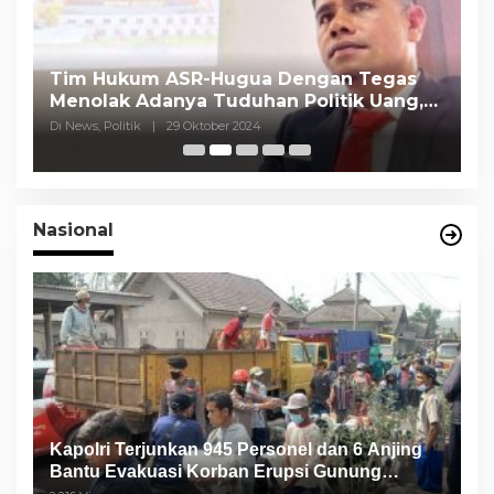
Tim Hukum ASR-Hugua Dengan Tegas
K
Menolak Adanya Tuduhan Politik Uang,
P
Pasar Murah Tidak Dilaksanakan Oleh
C
Di News, Politik
|
29 Oktober 2024
Di
Paslon
Nasional
Kapolri Terjunkan 945 Personel dan 6 Anjing
Bantu Evakuasi Korban Erupsi Gunung
Semeru