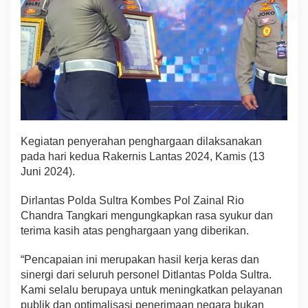
P
e
n
c
a
p
a
i
a
n
R
Kegiatan penyerahan penghargaan dilaksanakan
e
pada hari kedua Rakernis Lantas 2024, Kamis (13
a
Juni 2024).
l
i
s
Dirlantas Polda Sultra Kombes Pol Zainal Rio
a
Chandra Tangkari mengungkapkan rasa syukur dan
s
terima kasih atas penghargaan yang diberikan.
i
P
“Pencapaian ini merupakan hasil kerja keras dan
N
B
sinergi dari seluruh personel Ditlantas Polda Sultra.
P
Kami selalu berupaya untuk meningkatkan pelayanan
T
publik dan optimalisasi penerimaan negara bukan