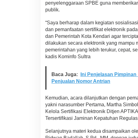
penyelenggaraan SPBE guna memberikan 
publik.
“Saya berharap dalam kegiatan sosialisasi
dan pemanfaatan sertifikat elektronik pada
dan Pemerintah Kota Kendari agar tercipta
dilakukan secara elektronik yang mampu 
pemerintahan yang lebih terukur, cepat, s
kadis Kominfo Sultra
Baca Juga:
Ini Penjelasan Pimpinan
Penjualan Nomor Antrian
Kemudian, acara dilanjutkan dengan pema
yakni narasumber Pertama, Martha Simbolo
Kelola Sertifikasi Elektronik Ditjen APTI
Tersertifikasi Jaminan Kepatuhan Regulasi
Selanjutnya materi kedua disampaikan oleh
Ridwan Badallah, S.Pd., MM, dengan judu