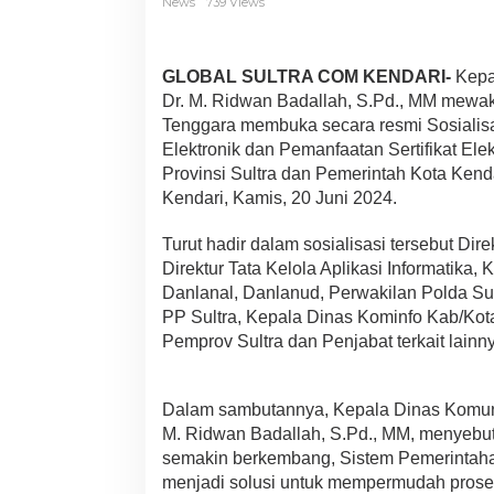
News
739 Views
n
f
o
W
GLOBAL SULTRA COM KENDARI-
Kepal
a
Dr. M. Ridwan Badallah, S.Pd., MM mewaki
k
Tenggara membuka secara resmi Sosialis
i
l
Elektronik dan Pemanfaatan Sertifikat Ele
i
Provinsi Sultra dan Pemerintah Kota Kenda
S
Kendari, Kamis, 20 Juni 2024.
e
k
Turut hadir dalam sosialisasi tersebut Dire
d
a
Direktur Tata Kelola Aplikasi Informati
S
Danlanal, Danlanud, Perwakilan Polda Sul
u
PP Sultra, Kepala Dinas Kominfo Kab/Kot
l
Pemprov Sultra dan Penjabat terkait lainn
t
r
a
S
Dalam sambutannya, Kepala Dinas Komunika
o
M. Ridwan Badallah, S.Pd., MM, menyebutk
s
semakin berkembang, Sistem Pemerintahan
i
menjadi solusi untuk mempermudah proses
a