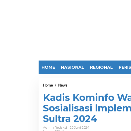
HOME
NASIONAL
REGIONAL
PERI
Home
/
News
K
a
Kadis Kominfo Wak
d
i
Sosialisasi lmple
s
K
Sultra 2024
o
m
i
Admin Redaksi
20 Juni 2024