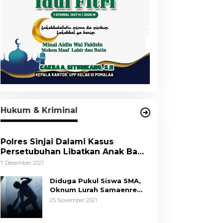
Hukum & Kriminal
Polres Sinjai Dalami Kasus
Persetubuhan Libatkan Anak Bawa
Umur
7 Desember 2021
Diduga Pukul Siswa SMA,
Oknum Lurah Samaenre
Sinjai Dilaporkan ke Polisi
25 November 2021