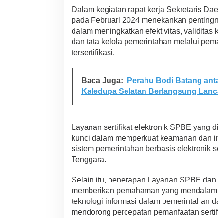
n
Dalam kegiatan rapat kerja Sekretaris Da
g
pada Februari 2024 menekankan pentingny
a
dalam meningkatkan efektivitas, validitas
n
S
dan tata kelola pemerintahan melalui peman
u
tersertifikasi.
l
t
r
Baca Juga:
Perahu Bodi Batang antar
a
Kaledupa Selatan Berlangsung Lanca
2
0
2
4
Layanan sertifikat elektronik SPBE yang 
kunci dalam memperkuat keamanan dan in
sistem pemerintahan berbasis elektronik 
Tenggara.
Selain itu, penerapan Layanan SPBE dan
memberikan pemahaman yang mendalam te
teknologi informasi dalam pemerintahan da
mendorong percepatan pemanfaatan sertifika