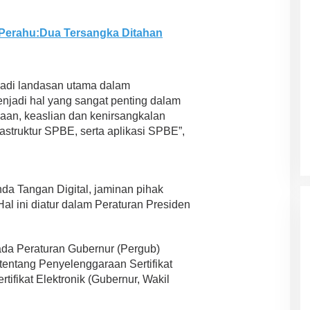
Perahu:Dua Tersangka Ditahan
jadi landasan utama dalam
adi hal yang sangat penting dalam
aan, keaslian dan kenirsangkalan
rastruktur SPBE, serta aplikasi SPBE”,
ASR-HUGUA Berpeluang Besar,
Ini Prediksi Pengamat Politik
a Tangan Digital, jaminan pihak
Pada Pilkada Sultra “Hanya
Di News, Politik
|
4 November 2024
. Hal ini diatur dalam Peraturan Presiden
Ada Satu Putaran”
ada Peraturan Gubernur (Pergub)
entang Penyelenggaraan Sertifikat
tifikat Elektronik (Gubernur, Wakil