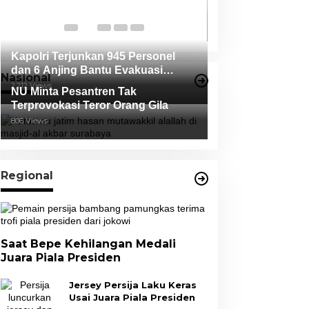
Oleh Salah Sat
Di News, Politik
|
17 O
Tidak Terbukti
Kapolri Terjunkan 945 Personel
dan 6 Anjing Bantu Evakuasi
Nasional
Korban Erupsi Gunung Semeru
2,212 Views
NU Minta Pesantren Tak
Terprovokasi Teror Orang Gila
806 Views
Regional
Saat Bepe Kehilangan Medali
Juara Piala Presiden
Jersey Persija Laku Keras
Usai Juara Piala Presiden