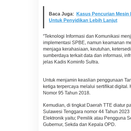
l
i
s
Baca Juga:
Kasus Pencurian Mesin 
a
Untuk Penyidikan Lebih Lanjut
s
i
l
“Teknologi Informasi dan Komunikasi men
m
implementasi SPBE, namun keamanan menj
p
menjaga kerahasiaan, keutuhan, ketersedi
l
e
sumberdaya terkait data dan informasi, inf
m
jelas Kadis Kominfo Sultra.
e
n
t
Untuk menjamin keaslian penggunaan Tand
a
ketiga terpercaya melalui sertifikat digital
s
i
Nomor 95 Tahun 2018.
T
a
Kemudian, di tingkat Daerah TTE diatur p
n
Sulawesi Tenggara nomor 44 Tahun 2023 t
d
Elektronik yaitu; Pemilik atau Pengguna Ser
a
T
Gubernur, Sekda dan Kepala OPD.
a