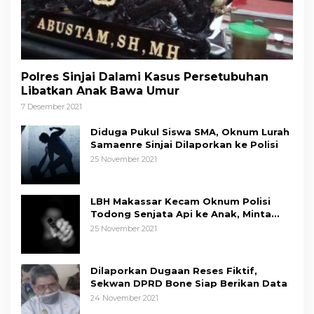
Polres Sinjai Dalami Kasus Persetubuhan
Libatkan Anak Bawa Umur
7 Desember 2021
Diduga Pukul Siswa SMA, Oknum Lurah
Samaenre Sinjai Dilaporkan ke Polisi
25 November 2021
LBH Makassar Kecam Oknum Polisi
Todong Senjata Api ke Anak, Minta
Kapolda Sulsel Tindak Tegas
25 November 2021
Dilaporkan Dugaan Reses Fiktif,
Sekwan DPRD Bone Siap Berikan Data
24 November 2021