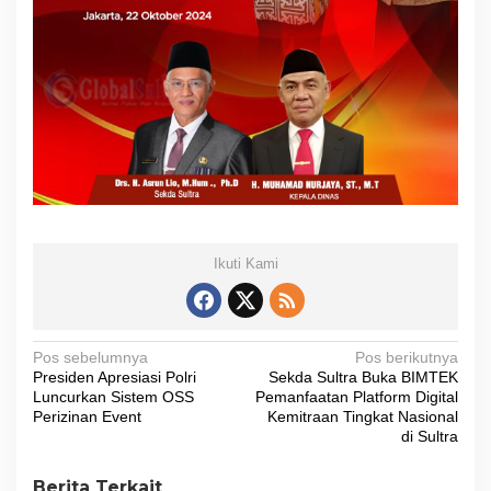
Ikuti Kami
N
Pos sebelumnya
Pos berikutnya
Presiden Apresiasi Polri
Sekda Sultra Buka BIMTEK
a
Luncurkan Sistem OSS
Pemanfaatan Platform Digital
v
Perizinan Event
Kemitraan Tingkat Nasional
di Sultra
i
g
Berita Terkait