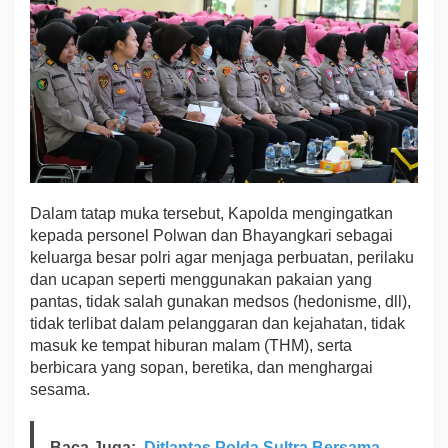
t
r
a
Dalam tatap muka tersebut, Kapolda mengingatkan
kepada personel Polwan dan Bhayangkari sebagai
keluarga besar polri agar menjaga perbuatan, perilaku
dan ucapan seperti menggunakan pakaian yang
pantas, tidak salah gunakan medsos (hedonisme, dll),
tidak terlibat dalam pelanggaran dan kejahatan, tidak
masuk ke tempat hiburan malam (THM), serta
berbicara yang sopan, beretika, dan menghargai
sesama.
Baca Juga:
Ditlantas Polda Sultra Bersama