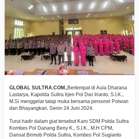
a
m
a
P
e
r
s
o
n
e
l
P
o
l
w
GLOBAL SULTRA.COM.,
Bertempat di Aula Dharana
a
n
Lastarya, Kapolda Sultra Irjen Pol Dwi Irianto, S.I.K.,
d
M.Si menggelar tatap muka bersama personel Polwan
a
dan Bhayangkari, Senin 24 Juni 2024.
n
B
Turut hadir dalam giat tersebut Karo SDM Polda Sultra
h
a
Kombes Pol Danang Beny K., S.I.K., M.H CPM,
y
Dansat Brimob Polda Sultra, Kombes Pol Sugianto
a