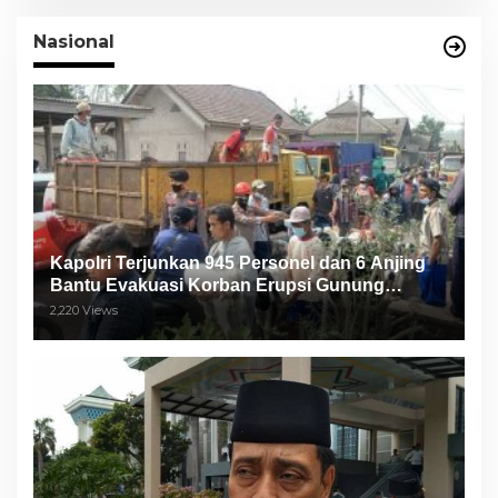
Nasional
Kapolri Terjunkan 945 Personel dan 6 Anjing
Bantu Evakuasi Korban Erupsi Gunung
Semeru
2,220 Views