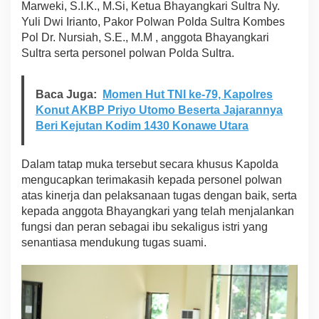
Marweki, S.I.K., M.Si, Ketua Bhayangkari Sultra Ny.
n
Yuli Dwi Irianto, Pakor Polwan Polda Sultra Kombes
g
k
Pol Dr. Nursiah, S.E., M.M , anggota Bhayangkari
a
Sultra serta personel polwan Polda Sultra.
r
i
,
Baca Juga:
Momen Hut TNI ke-79, Kapolres
I
Konut AKBP Priyo Utomo Beserta Jajarannya
n
Beri Kejutan Kodim 1430 Konawe Utara
i
P
e
Dalam tatap muka tersebut secara khusus Kapolda
s
a
mengucapkan terimakasih kepada personel polwan
n
atas kinerja dan pelaksanaan tugas dengan baik, serta
K
kepada anggota Bhayangkari yang telah menjalankan
a
fungsi dan peran sebagai ibu sekaligus istri yang
p
o
senantiasa mendukung tugas suami.
l
d
a
S
u
l