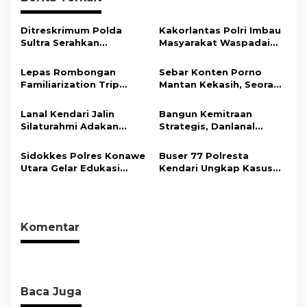
a
s
Ditreskrimum Polda
Kakorlantas Polri Imbau
Sultra Serahkan
Masyarakat Waspadai
i
Tersangka dan Barang
Hoaks Soal Aturan Tilang
Bukti Kasus Dugaan
Baru
p
Lepas Rombongan
Sebar Konten Porno
Penyelenggaraan
Familiarization Trip
Mantan Kekasih, Seorang
o
Perjalanan Ibadah Umrah
Overland, Gubernur Ajak
Pria Terancam Pidana 10
Tanpa Izin ke Kejaksaan
s
Promosikan Wisata dan
Tahun Penjara
Lanal Kendari Jalin
Bangun Kemitraan
Gerakkan Ekonomi
Silaturahmi Adakan
Strategis, Danlanal
Daerah
Acara Coffee Morning
Kendari Ajak Media
Bersama Insan Pers.
Wujudkan Informasi
Sidokkes Polres Konawe
Buser 77 Polresta
Objektif dan Berimbang
Utara Gelar Edukasi
Kendari Ungkap Kasus
Penyakit Jantung
Curnik, Lima Handphone
Koroner, Tingkatkan
Hasil Curian Berhasil
Kesadaran Personel
Diamankan
akan Pentingnya Hidup
Komentar
Sehat
Baca Juga