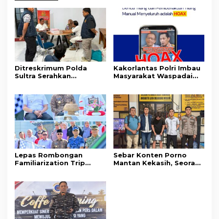
Ditreskrimum Polda
Kakorlantas Polri Imbau
Sultra Serahkan
Masyarakat Waspadai
Tersangka dan Barang
Hoaks Soal Aturan Tilang
Bukti Kasus Dugaan
Baru
Penyelenggaraan
Perjalanan Ibadah Umrah
Tanpa Izin ke Kejaksaan
Lepas Rombongan
Sebar Konten Porno
Familiarization Trip
Mantan Kekasih, Seorang
Overland, Gubernur Ajak
Pria Terancam Pidana 10
Promosikan Wisata dan
Tahun Penjara
Gerakkan Ekonomi
Daerah