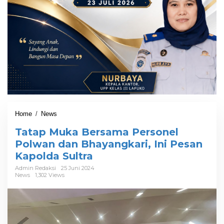
Home
/
News
T
a
Tatap Muka Bersama Personel
t
a
Polwan dan Bhayangkari, Ini Pesan
p
Kapolda Sultra
M
u
Admin Redaksi
25 Juni 2024
News
1,302 Views
k
a
B
e
r
s