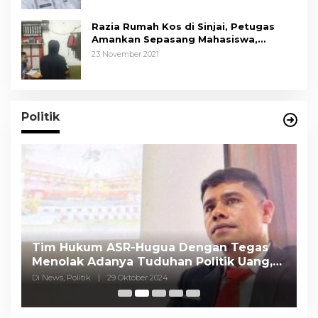
Razia Rumah Kos di Sinjai, Petugas
Amankan Sepasang Mahasiswa,
Mengaku Berpacaran
23 November 2021
Politik
Tim Hukum ASR-Hugua Dengan Tegas
K
Menolak Adanya Tuduhan Politik Uang,
P
Pasar Murah Tidak Dilaksanakan Oleh
C
Di News, Politik
|
29 Oktober 2024
Di
Paslon