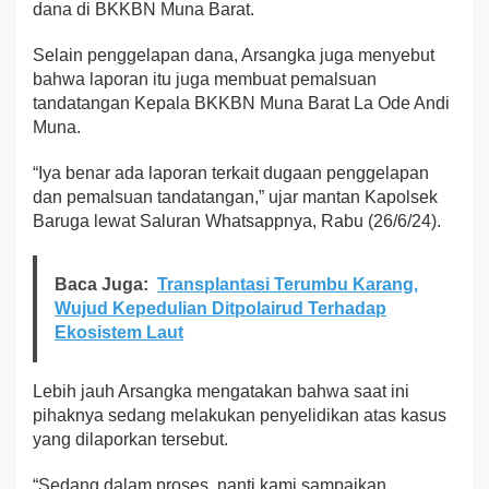
dana di BKKBN Muna Barat.
d
a
Selain penggelapan dana, Arsangka juga menyebut
n
P
bahwa laporan itu juga membuat pemalsuan
e
tandatangan Kepala BKKBN Muna Barat La Ode Andi
m
Muna.
a
l
“Iya benar ada laporan terkait dugaan penggelapan
s
u
dan pemalsuan tandatangan,” ujar mantan Kapolsek
a
Baruga lewat Saluran Whatsappnya, Rabu (26/6/24).
n
T
a
Baca Juga:
Transplantasi Terumbu Karang,
n
Wujud Kepedulian Ditpolairud Terhadap
d
Ekosistem Laut
a
t
a
Lebih jauh Arsangka mengatakan bahwa saat ini
n
g
pihaknya sedang melakukan penyelidikan atas kasus
a
yang dilaporkan tersebut.
n
d
“Sedang dalam proses, nanti kami sampaikan
i