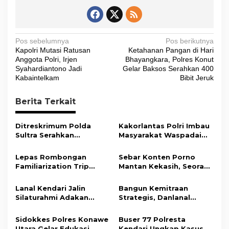
N
Pos sebelumnya
Pos berikutnya
Kapolri Mutasi Ratusan
Ketahanan Pangan di Hari
a
Anggota Polri, Irjen
Bhayangkara, Polres Konut
v
Syahardiantono Jadi
Gelar Baksos Serahkan 400
Kabaintelkam
Bibit Jeruk
i
g
Berita Terkait
a
s
Ditreskrimum Polda
Kakorlantas Polri Imbau
Sultra Serahkan
Masyarakat Waspadai
i
Tersangka dan Barang
Hoaks Soal Aturan Tilang
Bukti Kasus Dugaan
Baru
p
Lepas Rombongan
Sebar Konten Porno
Penyelenggaraan
Familiarization Trip
Mantan Kekasih, Seorang
o
Perjalanan Ibadah Umrah
Overland, Gubernur Ajak
Pria Terancam Pidana 10
Tanpa Izin ke Kejaksaan
s
Promosikan Wisata dan
Tahun Penjara
Lanal Kendari Jalin
Bangun Kemitraan
Gerakkan Ekonomi
Silaturahmi Adakan
Strategis, Danlanal
Daerah
Acara Coffee Morning
Kendari Ajak Media
Bersama Insan Pers.
Wujudkan Informasi
Sidokkes Polres Konawe
Buser 77 Polresta
Objektif dan Berimbang
Utara Gelar Edukasi
Kendari Ungkap Kasus