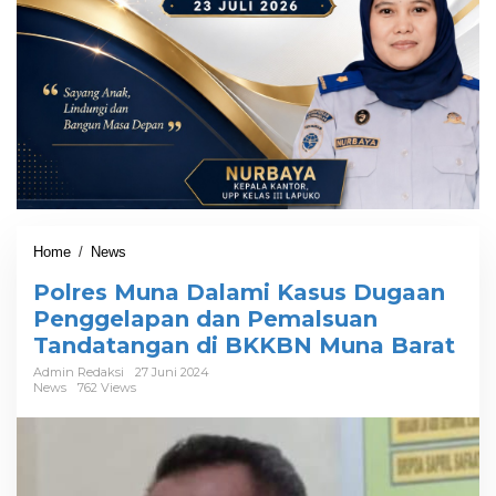
Home
/
News
P
o
Polres Muna Dalami Kasus Dugaan
l
r
Penggelapan dan Pemalsuan
e
Tandatangan di BKKBN Muna Barat
s
M
Admin Redaksi
27 Juni 2024
News
762 Views
u
n
a
D
a
l