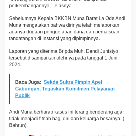
perkembangannya,” jelasnya.
B
K
K
Sebelumnya Kepala BKKBN Muna Barat La Ode Andi
B
Muna mengatakan bahwa dirinya telah melaporkan
N
adanya dugaan penggelapan dana dan pemalsuan
M
tandatangan di instansi yang dipimpinnya.
u
n
a
Laporan yang diterima Bripda Muh. Dendi Junistyo
B
tersebut disampaikan olehnya pada tanggal 1 Juni
a
2024.
r
a
t
Baca Juga:
Sekda Sultra Pimpin Apel
Gabungan, Tegaskan Komitmen Pelayanan
Publik
Andi Muna berharap kasus ini terang benderang agar
tidak menjadi fitnah bagi diri dan keluarga besarnya. (
Bahrun).