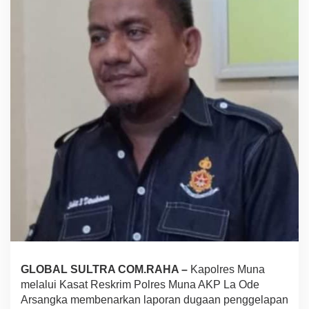
a
m
i
K
a
s
u
s
D
u
g
a
a
n
P
e
n
g
g
e
l
GLOBAL SULTRA COM.RAHA –
Kapolres Muna
a
p
melalui Kasat Reskrim Polres Muna AKP La Ode
a
Arsangka membenarkan laporan dugaan penggelapan
n