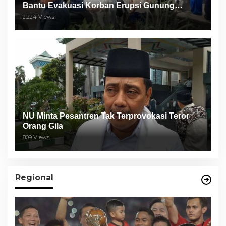
Bantu Evakuasi Korban Erupsi Gunung
Semeru
2,224 Views
NU Minta Pesantren Tak Terprovokasi Teror
Orang Gila
809 Views
Regional