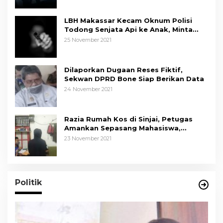
LBH Makassar Kecam Oknum Polisi
Todong Senjata Api ke Anak, Minta
Kapolda Sulsel Tindak Tegas
25 November 2021
Dilaporkan Dugaan Reses Fiktif,
Sekwan DPRD Bone Siap Berikan Data
24 November 2021
Razia Rumah Kos di Sinjai, Petugas
Amankan Sepasang Mahasiswa,
Mengaku Berpacaran
23 November 2021
Politik