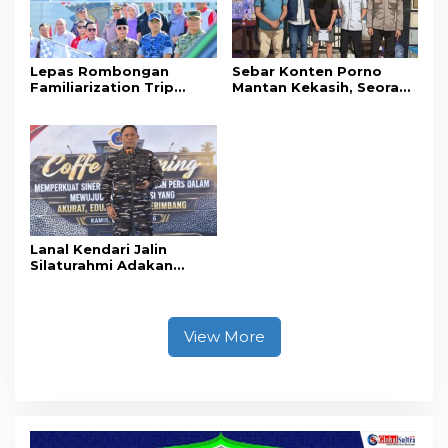
Lepas Rombongan
Sebar Konten Porno
Familiarization Trip
Mantan Kekasih, Seorang
Overland, Gubernur Ajak
Pria Terancam Pidana 10
Promosikan Wisata dan
Tahun Penjara
Gerakkan Ekonomi
Daerah
Lanal Kendari Jalin
Silaturahmi Adakan
Acara Coffee Morning
Bersama Insan Pers.
View More