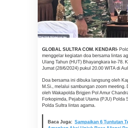
a
m
a
D
a
l
a
m
R
a
GLOBAL SULTRA COM. KENDARI-
Pold
n
menggelar kegiatan doa bersama lintas a
g
Ulang Tahun (HUT) Bhayangkara ke-78. Ke
k
Jumat (28/6/2024) pukul 20.00 WITA di Au
a
J
e
Doa bersama ini dibuka langsung oleh Kapo
l
M.Si., melalui sambungan zoom meeting. Di 
a
oleh Wakapolda Brigjen Pol Amur Chandra 
n
Forkopimda, Pejabat Utama (PJU) Polda S
g
Polda Sultra lintas agama.
H
U
T
B
Baca Juga:
Sampaikan 6 Tuntutan T
h