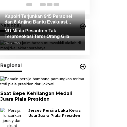
Tidak Terbukti
Kapolri Terjunkan 945 Personel
dan 6 Anjing Bantu Evakuasi
Nasional
Korban Erupsi Gunung Semeru
2,218 Views
NU Minta Pesantren Tak
Terprovokasi Teror Orang Gila
807 Views
Regional
Saat Bepe Kehilangan Medali
Juara Piala Presiden
Jersey Persija Laku Keras
Usai Juara Piala Presiden