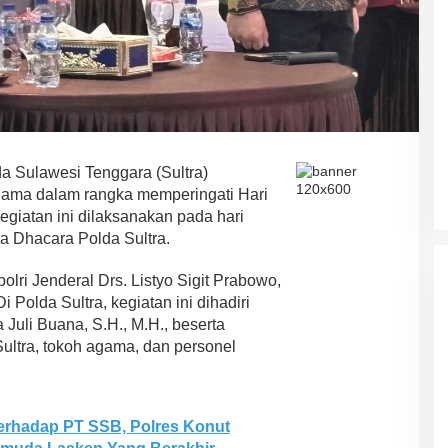
a Sulawesi Tenggara (Sultra)
gama dalam rangka memperingati Hari
giatan ini dilaksanakan pada hari
ASR-HUGUA Berpeluang Besar,
la Dhacara Polda Sultra.
Ini Prediksi Pengamat Politik
Pada Pilkada Sultra “Hanya
Di News, Politik
|
4 November 2024
Ada Satu Putaran”
lri Jenderal Drs. Listyo Sigit Prabowo,
Polda Sultra, kegiatan ini dihadiri
Juli Buana, S.H., M.H., beserta
ultra, tokoh agama, dan personel
erhadap PT SSB, Polres Konut