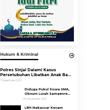
Hukum & Kriminal
Polres Sinjai Dalami Kasus
Persetubuhan Libatkan Anak Bawa
Umur
7 Desember 2021
Diduga Pukul Siswa SMA,
Oknum Lurah Samaenre
Sinjai Dilaporkan ke Polisi
25 November 2021
LBH Makassar Kecam