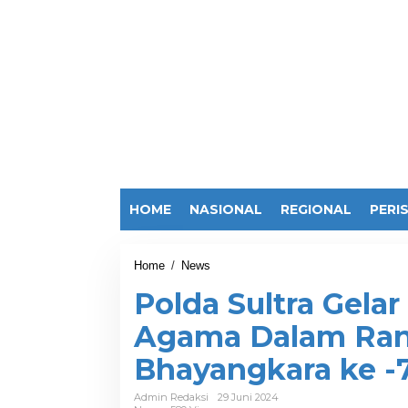
HOME
NASIONAL
REGIONAL
PERI
Home
/
News
P
o
Polda Sultra Gela
l
d
Agama Dalam Ran
a
S
Bhayangkara ke -
u
l
t
Admin Redaksi
29 Juni 2024