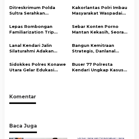
s
Ditreskrimum Polda
Kakorlantas Polri Imbau
i
Sultra Serahkan
Masyarakat Waspadai
Tersangka dan Barang
Hoaks Soal Aturan Tilang
p
Bukti Kasus Dugaan
Baru
Lepas Rombongan
Sebar Konten Porno
o
Penyelenggaraan
Familiarization Trip
Mantan Kekasih, Seorang
Perjalanan Ibadah Umrah
s
Overland, Gubernur Ajak
Pria Terancam Pidana 10
Tanpa Izin ke Kejaksaan
Promosikan Wisata dan
Tahun Penjara
Lanal Kendari Jalin
Bangun Kemitraan
Gerakkan Ekonomi
Silaturahmi Adakan
Strategis, Danlanal
Daerah
Acara Coffee Morning
Kendari Ajak Media
Bersama Insan Pers.
Wujudkan Informasi
Sidokkes Polres Konawe
Buser 77 Polresta
Objektif dan Berimbang
Utara Gelar Edukasi
Kendari Ungkap Kasus
Penyakit Jantung
Curnik, Lima Handphone
Koroner, Tingkatkan
Hasil Curian Berhasil
Kesadaran Personel
Diamankan
akan Pentingnya Hidup
Komentar
Sehat
Baca Juga