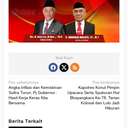
Ikuti Kami
N
Pos sebelumnya
Pos berikutnya
Angka Inflasi dan Kemiskinan
Kapolres Konut Pimpin
a
Sultra Turun, Pj Gubernur :
Upacara Serta Syukuran Hut
v
Hasil Kerja Keras Kita
Bhayangkara Ke-78, Tarian
Bersama
Kolosal dan Lulo Jadi
i
Hiburan
g
Berita Terkait
a