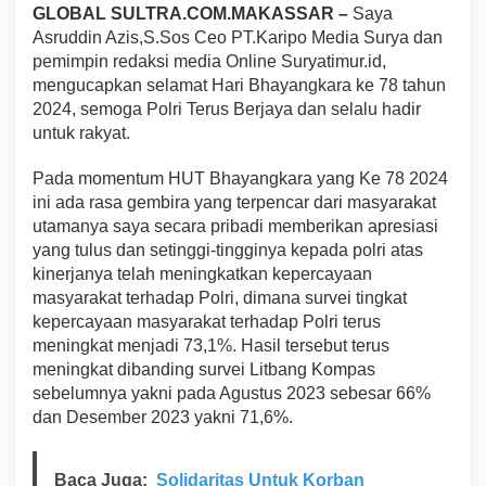
GLOBAL SULTRA.COM.MAKASSAR –
Saya
e
n
Asruddin Azis,S.Sos Ceo PT.Karipo Media Surya dan
g
pemimpin redaksi media Online Suryatimur.id,
u
mengucapkan selamat Hari Bhayangkara ke 78 tahun
c
2024, semoga Polri Terus Berjaya dan selalu hadir
a
untuk rakyat.
p
k
a
Pada momentum HUT Bhayangkara yang Ke 78 2024
n
ini ada rasa gembira yang terpencar dari masyarakat
S
utamanya saya secara pribadi memberikan apresiasi
e
yang tulus dan setinggi-tingginya kepada polri atas
l
a
kinerjanya telah meningkatkan kepercayaan
m
masyarakat terhadap Polri, dimana survei tingkat
a
kepercayaan masyarakat terhadap Polri terus
t
meningkat menjadi 73,1%. Hasil tersebut terus
H
U
meningkat dibanding survei Litbang Kompas
T
sebelumnya yakni pada Agustus 2023 sebesar 66%
B
dan Desember 2023 yakni 71,6%.
h
a
y
Baca Juga:
Solidaritas Untuk Korban
a