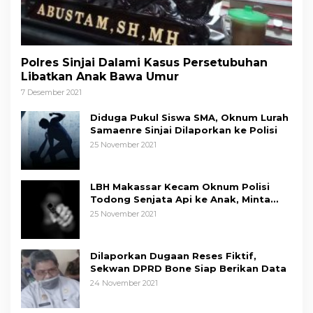
Polres Sinjai Dalami Kasus Persetubuhan
Libatkan Anak Bawa Umur
7 Desember 2021
Diduga Pukul Siswa SMA, Oknum Lurah
Samaenre Sinjai Dilaporkan ke Polisi
25 November 2021
LBH Makassar Kecam Oknum Polisi
Todong Senjata Api ke Anak, Minta
Kapolda Sulsel Tindak Tegas
25 November 2021
Dilaporkan Dugaan Reses Fiktif,
Sekwan DPRD Bone Siap Berikan Data
24 November 2021