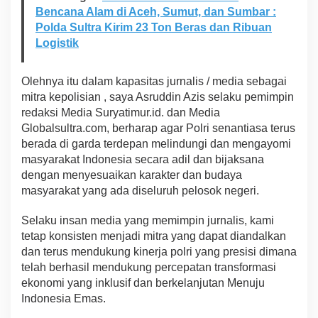
Bencana Alam di Aceh, Sumut, dan Sumbar :
n
g
Polda Sultra Kirim 23 Ton Beras dan Ribuan
k
Logistik
a
r
a
Olehnya itu dalam kapasitas jurnalis / media sebagai
K
mitra kepolisian , saya Asruddin Azis selaku pemimpin
e
redaksi Media Suryatimur.id. dan Media
7
8
Globalsultra.com, berharap agar Polri senantiasa terus
,
berada di garda terdepan melindungi dan mengayomi
masyarakat Indonesia secara adil dan bijaksana
P
dengan menyesuaikan karakter dan budaya
o
masyarakat yang ada diseluruh pelosok negeri.
l
r
i
Selaku insan media yang memimpin jurnalis, kami
P
tetap konsisten menjadi mitra yang dapat diandalkan
r
dan terus mendukung kinerja polri yang presisi dimana
e
telah berhasil mendukung percepatan transformasi
s
i
ekonomi yang inklusif dan berkelanjutan Menuju
s
Indonesia Emas.
i