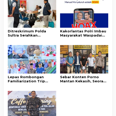
Ditreskrimum Polda
Kakorlantas Polri Imbau
Sultra Serahkan
Masyarakat Waspadai
Tersangka dan Barang
Hoaks Soal Aturan Tilang
Bukti Kasus Dugaan
Baru
Penyelenggaraan
Perjalanan Ibadah Umrah
Tanpa Izin ke Kejaksaan
Lepas Rombongan
Sebar Konten Porno
Familiarization Trip
Mantan Kekasih, Seorang
Overland, Gubernur Ajak
Pria Terancam Pidana 10
Promosikan Wisata dan
Tahun Penjara
Gerakkan Ekonomi
Daerah