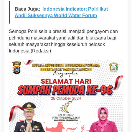
S
e
Baca Juga:
Indonesia Indicator: Polri Ikut
m
Andil Suksesnya World Water Forum
a
k
i
Semoga Polri selalu presisi, menjadi pengayom dan
n
T
pelindung masyarakat yang adil dan bijaksana bagi
e
seluruh masyarakat hingga keseluruh pelosok
r
Indonesia.(Redaksi)
d
e
p
a
n
M
e
n
g
a
y
o
m
i
d