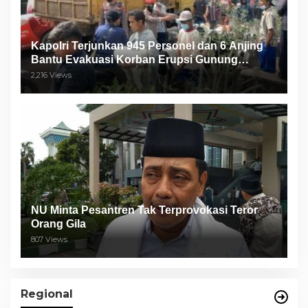
Kapolri Terjunkan 945 Personel dan 6 Anjing
Bantu Evakuasi Korban Erupsi Gunung
Semeru
2,216 Views
NU Minta Pesantren Tak Terprovokasi Teror
Orang Gila
807 Views
Regional