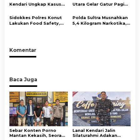
Objektif dan Berimbang
Kesadaran Personel
Kendari Ungkap Kasus
Utara Gelar Gatur Pagi
akan Pentingnya Hidup
Curnik, Lima Handphone
Sejumlah Titik Rawan,
Sehat
Hasil Curian Berhasil
Ciptakan Kamseltibcar
Sidokkes Polres Konut
Polda Sultra Musnahkan
Diamankan
Lantas dan Pelayanan
Lakukan Food Safety,
5,4 Kilogram Narkotika,
Masyarakat
Pastikan Makanan
Selamatkan Ribuan Jiwa
Memenuhi Standar
dari Ancaman
Keamanan Dan Layak
Penyalahgunaan
Konsumsi
Komentar
Baca Juga
Sebar Konten Porno
Lanal Kendari Jalin
Mantan Kekasih, Seorang
Silaturahmi Adakan