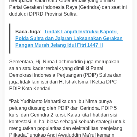
merupakan salah satu kader terbaik yang dimiliki
K
Partai Gerakan Indonesia Raya (Gerindra) dan saat ini
o
duduk di DPRD Provinsi Sultra.
t
a
K
Baca Juga:
Tindak Lanjuti Instruksi Kapolri,
e
Polda Sultra dan Jajaran Laksanakan Gerakan
n
d
Pangan Murah Jelang Idul Fitri 1447 H
a
r
i
Sementara, Hj. Nirna Lachmuddin juga merupakan
salah satu kader terbaik yang dimiliki Partai
Demokrasi Indonesia Perjuangan (PDIP) Sultra dan
juga tidak lain istri dari H. Ishak Ismail Ketua DPC
PDIP Kota Kendari.
“Pak Yudhianto Mahardika dan Ibu Nirna punya
peluang diusung oleh PDIP dan Gerindra. PDIP 5
kursi dan Gerindra 2 kursi. Kalau kita lihat dari sisi
kontestasi ini hal biasa sebagai sebuah strategi untuk
menguatkan popularitas dan elektabilitas menjelang
Pilkada,” ungkap Andi Awaluddin Ma’ruf kemarin.