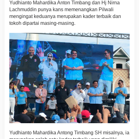
Yudhianto Mahardika Anton Timbang dan Hj Nirna
e
Lachmuddin punya kans memenangkan Pilwali
r
p
mengingat keduanya merupakan kader terbaik dan
e
tokoh dipartai masing-masing.
l
u
a
n
g
M
e
n
a
n
g
k
a
n
P
i
l
w
a
Yudhianto Mahardika Antong Timbang SH misalnya, ia
l
i