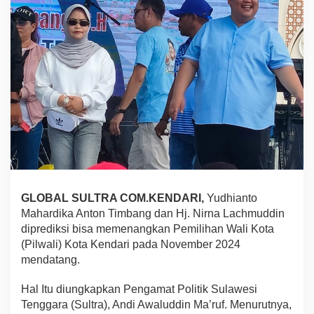
a
n
t
o
M
a
h
a
r
d
i
k
a
A
T
GLOBAL SULTRA COM.KENDARI,
Yudhianto
-
H
Mahardika Anton Timbang dan Hj. Nirna Lachmuddin
j
diprediksi bisa memenangkan Pemilihan Wali Kota
N
(Pilwali) Kota Kendari pada November 2024
i
mendatang.
r
n
a
Hal Itu diungkapkan Pengamat Politik Sulawesi
,
Tenggara (Sultra), Andi Awaluddin Ma’ruf. Menurutnya,
B