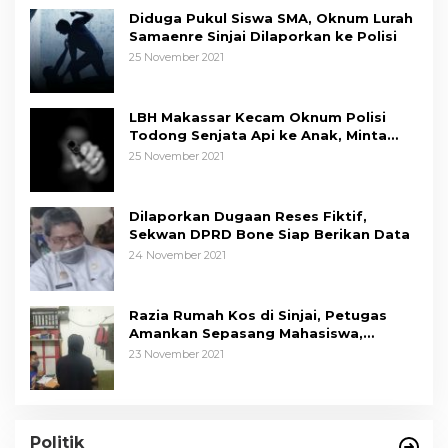
Diduga Pukul Siswa SMA, Oknum Lurah
Samaenre Sinjai Dilaporkan ke Polisi
25 November 2021
LBH Makassar Kecam Oknum Polisi
Todong Senjata Api ke Anak, Minta
Kapolda Sulsel Tindak Tegas
25 November 2021
Dilaporkan Dugaan Reses Fiktif,
Sekwan DPRD Bone Siap Berikan Data
24 November 2021
Razia Rumah Kos di Sinjai, Petugas
Amankan Sepasang Mahasiswa,
Mengaku Berpacaran
23 November 2021
Politik