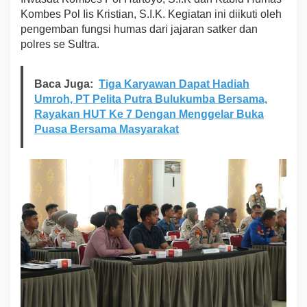
a
Kombes Pol Iis Kristian, S.I.K. Kegiatan ini diikuti oleh
S
pengemban fungsi humas dari jajaran satker dan
u
polres se Sultra.
l
t
r
Baca Juga:
Tiga Karyawan Dapat Hadiah
a
H
Umroh, PT Pelita Putra Bulukumba Bersama,
a
Rayakan HUT Ke 7 Dengan Menggelar Buka
d
Puasa Bersama Masyarakat
a
p
i
P
i
l
k
a
d
a
2
0
2
4
K