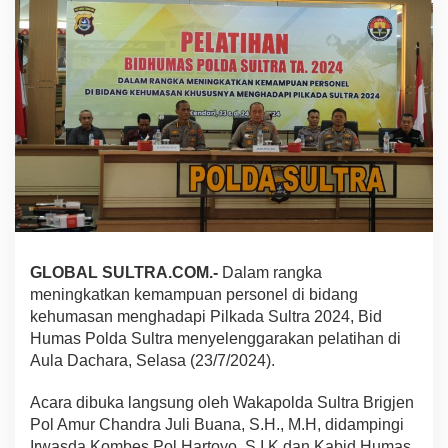
e
m
a
m
p
u
a
n
P
e
r
s
o
n
e
GLOBAL SULTRA.COM.-
Dalam rangka
l
meningkatkan kemampuan personel di bidang
H
kehumasan menghadapi Pilkada Sultra 2024, Bid
u
Humas Polda Sultra menyelenggarakan pelatihan di
m
a
Aula Dachara, Selasa (23/7/2024).
s
P
Acara dibuka langsung oleh Wakapolda Sultra Brigjen
o
Pol Amur Chandra Juli Buana, S.H., M.H, didampingi
l
Irwasda Kombes Pol Hartoyo, S.I.K dan Kabid Humas
d