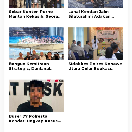
Sebar Konten Porno
Lanal Kendari Jalin
Mantan Kekasih, Seorang
Silaturahmi Adakan
Pria Terancam Pidana 10
Acara Coffee Morning
Tahun Penjara
Bersama Insan Pers.
Bangun Kemitraan
Sidokkes Polres Konawe
Strategis, Danlanal
Utara Gelar Edukasi
Kendari Ajak Media
Penyakit Jantung
Wujudkan Informasi
Koroner, Tingkatkan
Objektif dan Berimbang
Kesadaran Personel
akan Pentingnya Hidup
Sehat
Buser 77 Polresta
Kendari Ungkap Kasus
Curnik, Lima Handphone
Hasil Curian Berhasil