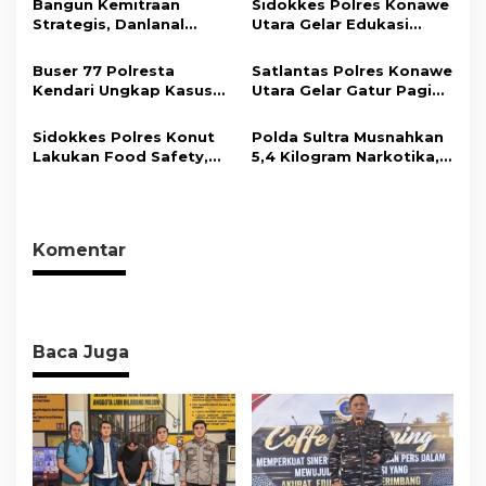
Bangun Kemitraan
Sidokkes Polres Konawe
o
Strategis, Danlanal
Utara Gelar Edukasi
s
Kendari Ajak Media
Penyakit Jantung
Wujudkan Informasi
Koroner, Tingkatkan
Buser 77 Polresta
Satlantas Polres Konawe
Objektif dan Berimbang
Kesadaran Personel
Kendari Ungkap Kasus
Utara Gelar Gatur Pagi
akan Pentingnya Hidup
Curnik, Lima Handphone
Sejumlah Titik Rawan,
Sehat
Hasil Curian Berhasil
Ciptakan Kamseltibcar
Sidokkes Polres Konut
Polda Sultra Musnahkan
Diamankan
Lantas dan Pelayanan
Lakukan Food Safety,
5,4 Kilogram Narkotika,
Masyarakat
Pastikan Makanan
Selamatkan Ribuan Jiwa
Memenuhi Standar
dari Ancaman
Keamanan Dan Layak
Penyalahgunaan
Konsumsi
Komentar
Baca Juga