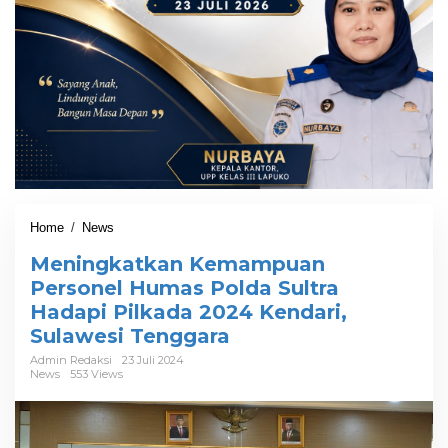
Home
/
News
M
e
Meningkatkan Kemampuan
n
i
Personel Humas Polda Sultra
n
Hadapi Pilkada 2024 Kendari,
g
Sulawesi Tenggara
k
a
Admin Redaksi
23 Juli 2024
t
News
553 Views
k
a
n
K