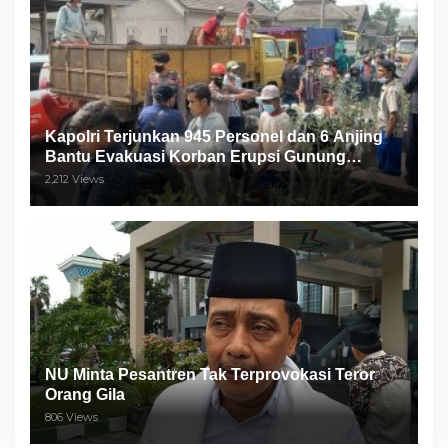
Kapolri Terjunkan 945 Personel dan 6 Anjing
Bantu Evakuasi Korban Erupsi Gunung
Semeru
2,212 Views
NU Minta Pesantren Tak Terprovokasi Teror
Orang Gila
806 Views