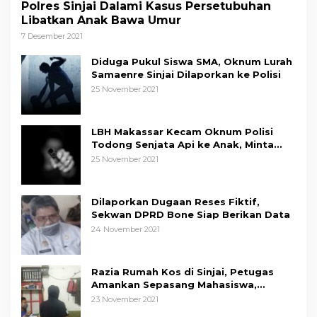
Polres Sinjai Dalami Kasus Persetubuhan
Libatkan Anak Bawa Umur
7 Desember 2021
Diduga Pukul Siswa SMA, Oknum Lurah
Samaenre Sinjai Dilaporkan ke Polisi
25 November 2021
LBH Makassar Kecam Oknum Polisi
Todong Senjata Api ke Anak, Minta
Kapolda Sulsel Tindak Tegas
25 November 2021
Dilaporkan Dugaan Reses Fiktif,
Sekwan DPRD Bone Siap Berikan Data
24 November 2021
Razia Rumah Kos di Sinjai, Petugas
Amankan Sepasang Mahasiswa,
Mengaku Berpacaran
23 November 2021