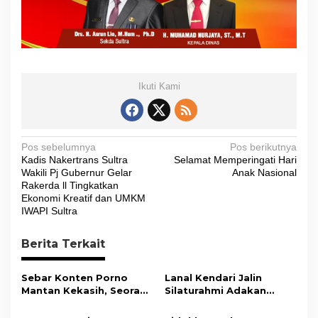
Ikuti Kami
N
Pos sebelumnya
Pos berikutnya
Kadis Nakertrans Sultra
Selamat Memperingati Hari
a
Wakili Pj Gubernur Gelar
Anak Nasional
v
Rakerda ll Tingkatkan
Ekonomi Kreatif dan UMKM
i
IWAPI Sultra
g
Berita Terkait
a
s
Sebar Konten Porno
Lanal Kendari Jalin
i
Mantan Kekasih, Seorang
Silaturahmi Adakan
Pria Terancam Pidana 10
Acara Coffee Morning
p
Tahun Penjara
Bersama Insan Pers.