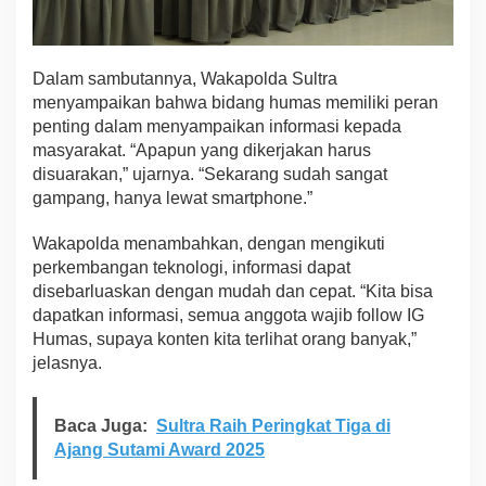
e
n
d
a
Dalam sambutannya, Wakapolda Sultra
r
menyampaikan bahwa bidang humas memiliki peran
i
penting dalam menyampaikan informasi kepada
,
masyarakat. “Apapun yang dikerjakan harus
S
disuarakan,” ujarnya. “Sekarang sudah sangat
u
l
gampang, hanya lewat smartphone.”
a
w
Wakapolda menambahkan, dengan mengikuti
e
perkembangan teknologi, informasi dapat
s
disebarluaskan dengan mudah dan cepat. “Kita bisa
i
T
dapatkan informasi, semua anggota wajib follow IG
e
Humas, supaya konten kita terlihat orang banyak,”
n
jelasnya.
g
g
a
Baca Juga:
Sultra Raih Peringkat Tiga di
r
a
Ajang Sutami Award 2025