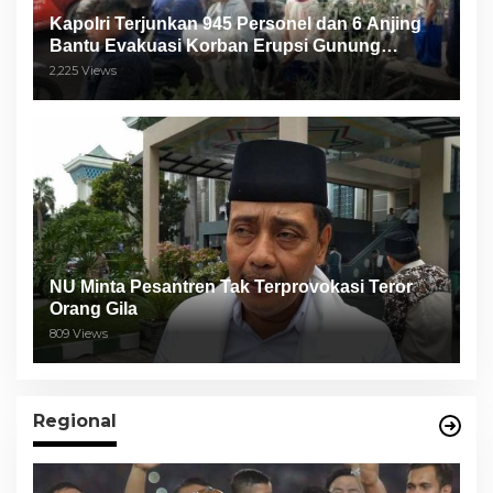
Kapolri Terjunkan 945 Personel dan 6 Anjing
Bantu Evakuasi Korban Erupsi Gunung
Semeru
2,225 Views
NU Minta Pesantren Tak Terprovokasi Teror
Orang Gila
809 Views
Regional