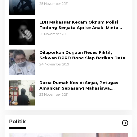
25 November 2021
LBH Makassar Kecam Oknum Polisi
Todong Senjata Api ke Anak, Minta
Kapolda Sulsel Tindak Tegas
25 November 2021
Dilaporkan Dugaan Reses Fiktif,
Sekwan DPRD Bone Siap Berikan Data
24 November 2021
Razia Rumah Kos di Sinjai, Petugas
Amankan Sepasang Mahasiswa,
Mengaku Berpacaran
23 November 2021
Politik