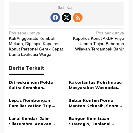
Ikuti Kami
N
Pos sebelumnya
Pos berikutnya
Kali Anggomate Kembali
Kapolres Konut AKBP Priyo
a
Meluap, Dipimpin Kapolres
Utomo Tinjau Beberapa
v
Konut Personel Gerak Cepat
Wilayah Terdampak Banjir
Bantu Evakuasi Warga
i
g
Berita Terkait
a
s
Ditreskrimum Polda
Kakorlantas Polri Imbau
Sultra Serahkan
Masyarakat Waspadai
i
Tersangka dan Barang
Hoaks Soal Aturan Tilang
Bukti Kasus Dugaan
Baru
p
Lepas Rombongan
Sebar Konten Porno
Penyelenggaraan
Familiarization Trip
Mantan Kekasih, Seorang
o
Perjalanan Ibadah Umrah
Overland, Gubernur Ajak
Pria Terancam Pidana 10
Tanpa Izin ke Kejaksaan
s
Promosikan Wisata dan
Tahun Penjara
Lanal Kendari Jalin
Bangun Kemitraan
Gerakkan Ekonomi
Silaturahmi Adakan
Strategis, Danlanal
Daerah
Acara Coffee Morning
Kendari Ajak Media