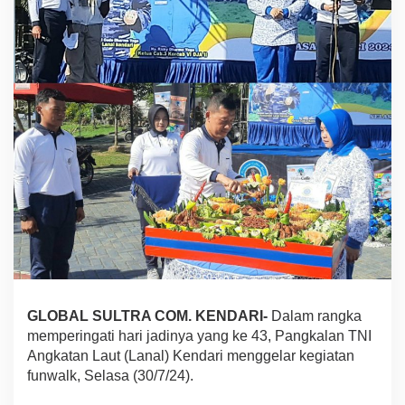
r
i
n
g
a
t
a
n
H
a
r
i
J
a
d
i
k
e
-
GLOBAL SULTRA COM. KENDARI-
Dalam rangka
4
memperingati hari jadinya yang ke 43, Pangkalan TNI
3
,
Angkatan Laut (Lanal) Kendari menggelar kegiatan
L
funwalk, Selasa (30/7/24).
a
n