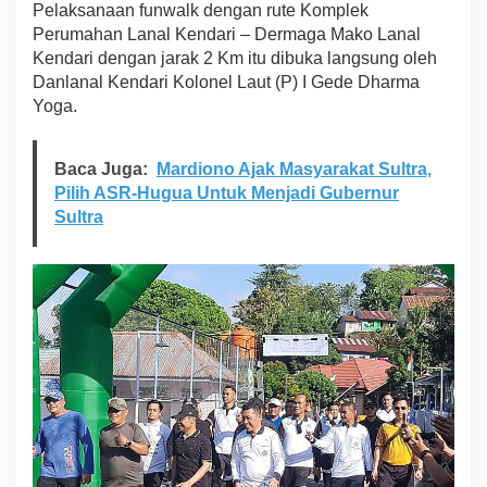
Pelaksanaan funwalk dengan rute Komplek
a
Perumahan Lanal Kendari – Dermaga Mako Lanal
l
K
Kendari dengan jarak 2 Km itu dibuka langsung oleh
e
Danlanal Kendari Kolonel Laut (P) I Gede Dharma
n
Yoga.
d
a
r
Baca Juga:
Mardiono Ajak Masyarakat Sultra,
i
Pilih ASR-Hugua Untuk Menjadi Gubernur
G
e
Sultra
l
a
r
F
u
n
w
a
l
k