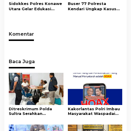
Bersama Insan Pers.
Wujudkan Informasi
Sidokkes Polres Konawe
Buser 77 Polresta
Objektif dan Berimbang
Utara Gelar Edukasi
Kendari Ungkap Kasus
Penyakit Jantung
Curnik, Lima Handphone
Koroner, Tingkatkan
Hasil Curian Berhasil
Kesadaran Personel
Diamankan
akan Pentingnya Hidup
Komentar
Sehat
Baca Juga
Ditreskrimum Polda
Kakorlantas Polri Imbau
Sultra Serahkan
Masyarakat Waspadai
Tersangka dan Barang
Hoaks Soal Aturan Tilang
Bukti Kasus Dugaan
Baru
Penyelenggaraan