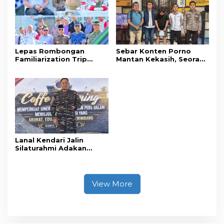
Perjalanan Ibadah Umrah
Tanpa Izin ke Kejaksaan
Lepas Rombongan
Sebar Konten Porno
Familiarization Trip
Mantan Kekasih, Seorang
Overland, Gubernur Ajak
Pria Terancam Pidana 10
Promosikan Wisata dan
Tahun Penjara
Gerakkan Ekonomi
Daerah
Lanal Kendari Jalin
Silaturahmi Adakan
Acara Coffee Morning
Bersama Insan Pers.
View More