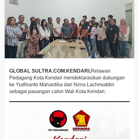
n
g
K
o
t
a
K
e
n
d
a
r
GLOBAL SULTRA.COM.KENDARI,
Relawan
i
M
Pedagang Kota Kendari mendeklarasikan dukungan
e
ke Yudhianto Mahardika dan Nirna Lachmuddin
n
sebagai pasangan calon Wali Kota Kendari.
d
e
k
l
a
r
a
s
i