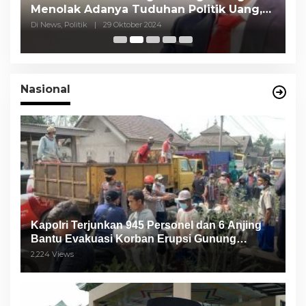
Menolak Adanya Tuduhan Politik Uang,
P
Pasar Murah Tidak Dilaksanakan Oleh
C
Di News, Politik
|
29 Oktober 2024
Di
Paslon
Nasional
Kapolri Terjunkan 945 Personel dan 6 Anjing
Bantu Evakuasi Korban Erupsi Gunung
Semeru
2,224 Views