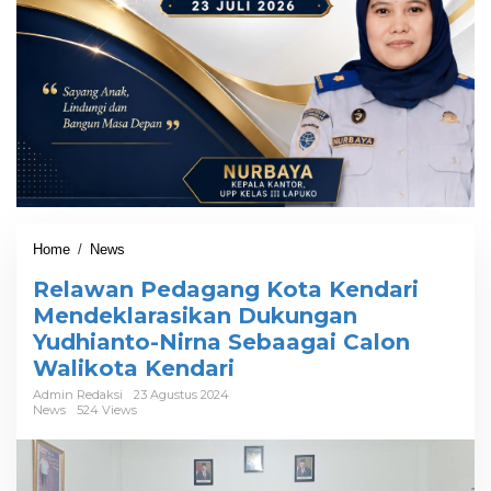
Home
/
News
R
e
Relawan Pedagang Kota Kendari
l
a
Mendeklarasikan Dukungan
w
Yudhianto-Nirna Sebaagai Calon
a
Walikota Kendari
n
P
Admin Redaksi
23 Agustus 2024
e
News
524 Views
d
a
g
a