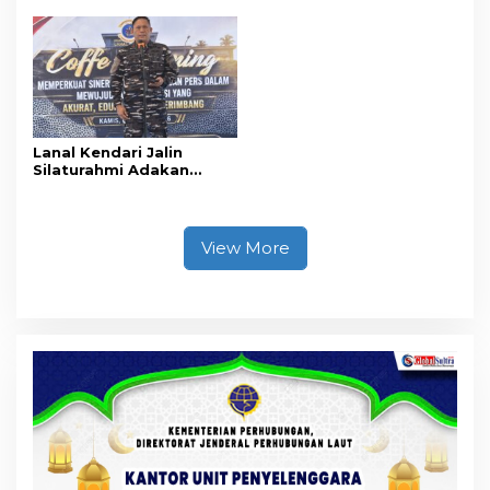
Promosikan Wisata dan
Tahun Penjara
Gerakkan Ekonomi
Daerah
Lanal Kendari Jalin
Silaturahmi Adakan
Acara Coffee Morning
Bersama Insan Pers.
View More