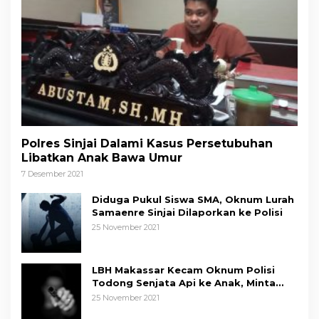
Polres Sinjai Dalami Kasus Persetubuhan
Libatkan Anak Bawa Umur
7 Desember 2021
Diduga Pukul Siswa SMA, Oknum Lurah
Samaenre Sinjai Dilaporkan ke Polisi
25 November 2021
LBH Makassar Kecam Oknum Polisi
Todong Senjata Api ke Anak, Minta
Kapolda Sulsel Tindak Tegas
25 November 2021