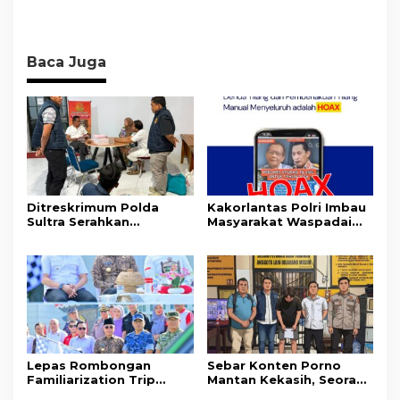
Baca Juga
Ditreskrimum Polda
Kakorlantas Polri Imbau
Sultra Serahkan
Masyarakat Waspadai
Tersangka dan Barang
Hoaks Soal Aturan Tilang
Bukti Kasus Dugaan
Baru
Penyelenggaraan
Perjalanan Ibadah Umrah
Tanpa Izin ke Kejaksaan
Lepas Rombongan
Sebar Konten Porno
Familiarization Trip
Mantan Kekasih, Seorang
Overland, Gubernur Ajak
Pria Terancam Pidana 10