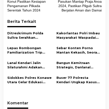
a
Konut Pastikan Kesiapan
Pasukan Mantap Praja Anoa
v
Pengamanan Pilkada
2024, Pastikan Pilgub Sultra
Serentak Tahun 2024
Berjalan Aman dan Damai
i
g
Berita Terkait
a
s
Ditreskrimum Polda
Kakorlantas Polri Imbau
Sultra Serahkan
Masyarakat Waspadai
i
Tersangka dan Barang
Hoaks Soal Aturan Tilang
Bukti Kasus Dugaan
Baru
p
Lepas Rombongan
Sebar Konten Porno
Penyelenggaraan
Familiarization Trip
Mantan Kekasih, Seorang
o
Perjalanan Ibadah Umrah
Overland, Gubernur Ajak
Pria Terancam Pidana 10
Tanpa Izin ke Kejaksaan
s
Promosikan Wisata dan
Tahun Penjara
Lanal Kendari Jalin
Bangun Kemitraan
Gerakkan Ekonomi
Silaturahmi Adakan
Strategis, Danlanal
Daerah
Acara Coffee Morning
Kendari Ajak Media
Bersama Insan Pers.
Wujudkan Informasi
Sidokkes Polres Konawe
Buser 77 Polresta
Objektif dan Berimbang
Utara Gelar Edukasi
Kendari Ungkap Kasus
Penyakit Jantung
Curnik, Lima Handphone
Koroner, Tingkatkan
Hasil Curian Berhasil
Kesadaran Personel
Diamankan
akan Pentingnya Hidup
Komentar
Sehat