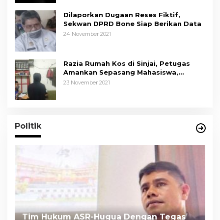
Dilaporkan Dugaan Reses Fiktif,
Sekwan DPRD Bone Siap Berikan Data
24 November 2021
Razia Rumah Kos di Sinjai, Petugas
Amankan Sepasang Mahasiswa,
Mengaku Berpacaran
23 November 2021
Politik
Tim Hukum ASR-Hugua Dengan Tegas
K