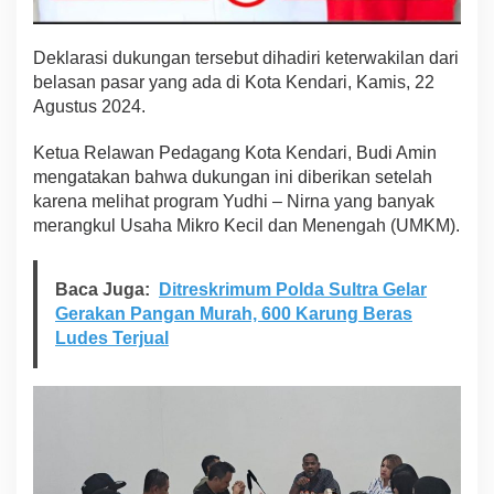
a
S
Deklarasi dukungan tersebut dihadiri keterwakilan dari
e
b
belasan pasar yang ada di Kota Kendari, Kamis, 22
a
Agustus 2024.
a
g
Ketua Relawan Pedagang Kota Kendari, Budi Amin
a
mengatakan bahwa dukungan ini diberikan setelah
i
C
karena melihat program Yudhi – Nirna yang banyak
a
merangkul Usaha Mikro Kecil dan Menengah (UMKM).
l
o
n
Baca Juga:
Ditreskrimum Polda Sultra Gelar
W
Gerakan Pangan Murah, 600 Karung Beras
a
l
Ludes Terjual
i
k
o
t
a
K
e