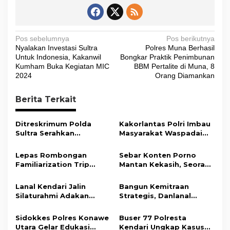
N
Pos sebelumnya
Pos berikutnya
Nyalakan Investasi Sultra
Polres Muna Berhasil
a
Untuk Indonesia, Kakanwil
Bongkar Praktik Penimbunan
v
Kumham Buka Kegiatan MIC
BBM Pertalite di Muna, 8
2024
Orang Diamankan
i
g
Berita Terkait
a
s
Ditreskrimum Polda
Kakorlantas Polri Imbau
Sultra Serahkan
Masyarakat Waspadai
i
Tersangka dan Barang
Hoaks Soal Aturan Tilang
Bukti Kasus Dugaan
Baru
p
Lepas Rombongan
Sebar Konten Porno
Penyelenggaraan
Familiarization Trip
Mantan Kekasih, Seorang
o
Perjalanan Ibadah Umrah
Overland, Gubernur Ajak
Pria Terancam Pidana 10
Tanpa Izin ke Kejaksaan
s
Promosikan Wisata dan
Tahun Penjara
Lanal Kendari Jalin
Bangun Kemitraan
Gerakkan Ekonomi
Silaturahmi Adakan
Strategis, Danlanal
Daerah
Acara Coffee Morning
Kendari Ajak Media
Bersama Insan Pers.
Wujudkan Informasi
Sidokkes Polres Konawe
Buser 77 Polresta
Objektif dan Berimbang
Utara Gelar Edukasi
Kendari Ungkap Kasus