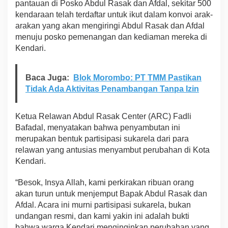
pantauan di Posko Abdul Rasak dan Afdal, sekitar 500
n
kendaraan telah terdaftar untuk ikut dalam konvoi arak-
d
arakan yang akan mengiringi Abdul Rasak dan Afdal
u
k
menuju posko pemenangan dan kediaman mereka di
u
Kendari.
n
g
Baca Juga:
Blok Morombo: PT TMM Pastikan
Tidak Ada Aktivitas Penambangan Tanpa Izin
Ketua Relawan Abdul Rasak Center (ARC) Fadli
Bafadal, menyatakan bahwa penyambutan ini
merupakan bentuk partisipasi sukarela dari para
relawan yang antusias menyambut perubahan di Kota
Kendari.
“Besok, Insya Allah, kami perkirakan ribuan orang
akan turun untuk menjemput Bapak Abdul Rasak dan
Afdal. Acara ini murni partisipasi sukarela, bukan
undangan resmi, dan kami yakin ini adalah bukti
bahwa warga Kendari menginginkan perubahan yang