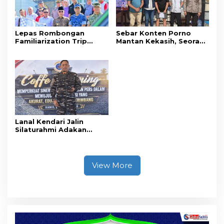
Lepas Rombongan
Sebar Konten Porno
Familiarization Trip
Mantan Kekasih, Seorang
Overland, Gubernur Ajak
Pria Terancam Pidana 10
Promosikan Wisata dan
Tahun Penjara
Gerakkan Ekonomi
Daerah
Lanal Kendari Jalin
Silaturahmi Adakan
Acara Coffee Morning
Bersama Insan Pers.
View More