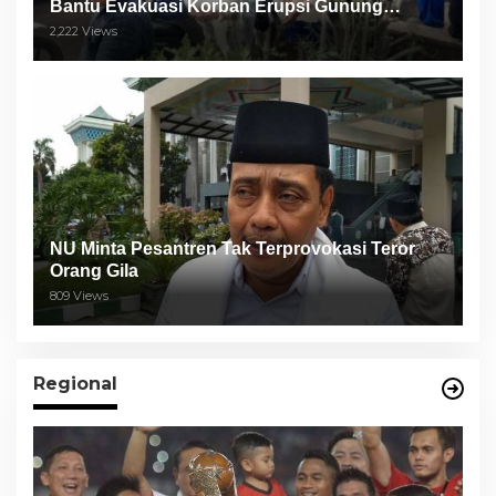
Bantu Evakuasi Korban Erupsi Gunung
Semeru
2,222 Views
NU Minta Pesantren Tak Terprovokasi Teror
Orang Gila
809 Views
Regional