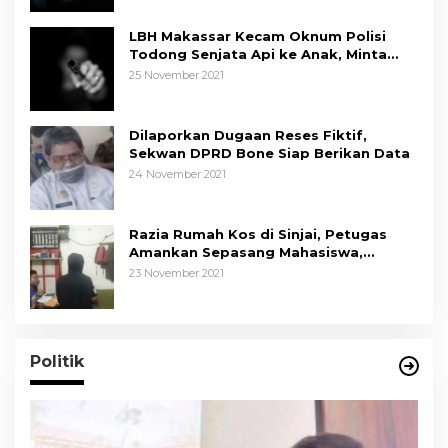
LBH Makassar Kecam Oknum Polisi
Todong Senjata Api ke Anak, Minta
Kapolda Sulsel Tindak Tegas
25 November 2021
Dilaporkan Dugaan Reses Fiktif,
Sekwan DPRD Bone Siap Berikan Data
24 November 2021
Razia Rumah Kos di Sinjai, Petugas
Amankan Sepasang Mahasiswa,
Mengaku Berpacaran
23 November 2021
Politik