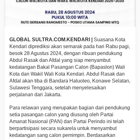
a
l
d
i
S
a
m
GLOBAL SULTRA.COM.KENDARI |
Suasana Kota
b
Kendari diprediksi akan semarak pada hari Rabu pagi,
u
besok 28 Agustus 2024, dengan ribuan pendukung
t
Abdul Rasak dan Afdal yang siap menyambut
R
i
kedatangan Bakal Pasangan Calon (Bapaslon) Wali
b
Kota dan Wakil Wali Kota Kendari. Abdul Rasak dan
u
Afdal akan tiba di Bandara Haluoleo, Konawe Selatan,
a
Sulawesi Tenggara, setelah menyelesaikan
n
perjalanan dari Jakarta.
R
e
l
Para relawan yang merupakan bagian dari pendukung
a
setia pasangan calon yang diusung oleh Partai
w
Amanat Nasional (PAN) dan Partai Perindo ini telah
a
berpartisipasi secara sukarela untuk menyambut
n
P
kedatangan sang calon pemimpin. Berdasarkan
e