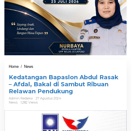
Home
/
News
K
e
Kedatangan Bapaslon Abdul Rasak
d
a
– Afdal, Bakal di Sambut Ribuan
t
Relawan Pendukung
a
n
Admin Redaksi
27 Agustus 2024
News
1,282 Views
g
a
n
B
a
p