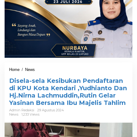
Home
/
News
D
i
Disela-sela Kesibukan Pendaftaran
s
e
di KPU Kota Kendari ,Yudhianto Dan
l
Hj.Nirna Lachmuddin,Rutin Gelar
a
Yasinan Bersama Ibu Majelis Tahlim
-
s
Admin Redaksi
29 Agustus 2024
e
News
1,233 Views
l
a
K
e