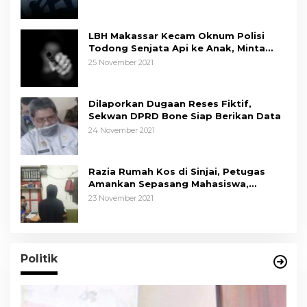
LBH Makassar Kecam Oknum Polisi
Todong Senjata Api ke Anak, Minta
Kapolda Sulsel Tindak Tegas
25 November 2021
Dilaporkan Dugaan Reses Fiktif,
Sekwan DPRD Bone Siap Berikan Data
24 November 2021
Razia Rumah Kos di Sinjai, Petugas
Amankan Sepasang Mahasiswa,
Mengaku Berpacaran
23 November 2021
Politik