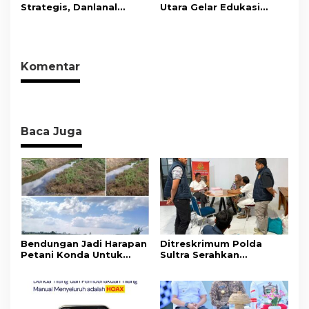
Strategis, Danlanal
Utara Gelar Edukasi
Kendari Ajak Media
Penyakit Jantung
Wujudkan Informasi
Koroner, Tingkatkan
Objektif dan Berimbang
Kesadaran Personel
akan Pentingnya Hidup
Komentar
Sehat
Baca Juga
Bendungan Jadi Harapan
Ditreskrimum Polda
Petani Konda Untuk
Sultra Serahkan
Tingkatkan Produksi
Tersangka dan Barang
Padi
Bukti Kasus Dugaan
Penyelenggaraan
Perjalanan Ibadah Umrah