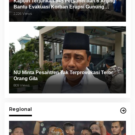
Kapolri Terjunkan 945 Personel dan 6 Anjing
Bantu Evakuasi Korban Erupsi Gunung
Semeru
2,226 Views
NU Minta Pesantren Tak Terprovokasi Teror
Orang Gila
809 Views
Regional