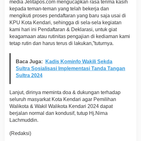
a
media Jelitapos.com mengucapkan rasa terima kasih
r
kepada teman-teman yang telah bekerja dan
Y
mengikuti proses pendaftaran yang baru saja usai di
a
KPU Kota Kendari, sehingga di sela-sela kegiatan
s
i
kami hari ini Pendaftaran & Deklarasi, untuk giat
n
keagamaan atau rutinitas pengajian di kediaman kami
a
tetap rutin dan harus terus di lakukan,”tuturnya.
n
B
e
Baca Juga:
Kadis Kominfo Wakili Sekda
r
Sultra Sosialisasi lmplementasi Tanda Tangan
s
a
Sultra 2024
m
a
I
Lanjut, dirinya meminta doa & dukungan terhadap
b
seluruh masyarkat Kota Kendari agar Pemilihan
u
Walikota & Wakil Walikota Kendari 2024 dapat
M
berjalan normal dan kondusif, tutup Hj.Nirna
a
j
Lachmuddin.
e
l
(Redaksi)
i