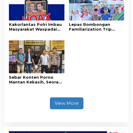
Tanpa Izin ke Kejaksaan
Kakorlantas Polri Imbau
Lepas Rombongan
Masyarakat Waspadai
Familiarization Trip
Hoaks Soal Aturan Tilang
Overland, Gubernur Ajak
Baru
Promosikan Wisata dan
Gerakkan Ekonomi
Daerah
Sebar Konten Porno
Mantan Kekasih, Seorang
Pria Terancam Pidana 10
Tahun Penjara
View More