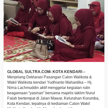
s
i
b
u
k
a
n
P
e
n
d
a
f
t
a
r
GLOBAL SULTRA.COM- KOTA KENDARI –
a
Menjelang Deklarasi Pasangan Calon Walikota &
n
d
Wakil Walikota kendari Yudhianto Mahardika – Hj.
i
Nirna Lachmuddin aktif menggelar kegiatan rutin
K
keagamaan “yasinan” bersama majelis taklim Nurul
P
Falah bertempat di Jalan Mawar, Kelurahan Korumba,
U
K
Kota Kendari, tepatnya di kediaman Calon Wakil
o