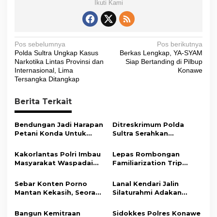
Ikuti Kami
N
Pos sebelumnya
Pos berikutnya
Polda Sultra Ungkap Kasus
Berkas Lengkap, YA-SYAM
a
Narkotika Lintas Provinsi dan
Siap Bertanding di Pilbup
v
Internasional, Lima
Konawe
Tersangka Ditangkap
i
g
Berita Terkait
a
s
Bendungan Jadi Harapan
Ditreskrimum Polda
Petani Konda Untuk
Sultra Serahkan
i
Tingkatkan Produksi
Tersangka dan Barang
Padi
Bukti Kasus Dugaan
p
Kakorlantas Polri Imbau
Lepas Rombongan
Penyelenggaraan
Masyarakat Waspadai
Familiarization Trip
o
Perjalanan Ibadah Umrah
Hoaks Soal Aturan Tilang
Overland, Gubernur Ajak
Tanpa Izin ke Kejaksaan
s
Baru
Promosikan Wisata dan
Sebar Konten Porno
Lanal Kendari Jalin
Gerakkan Ekonomi
Mantan Kekasih, Seorang
Silaturahmi Adakan
Daerah
Pria Terancam Pidana 10
Acara Coffee Morning
Tahun Penjara
Bersama Insan Pers.
Bangun Kemitraan
Sidokkes Polres Konawe