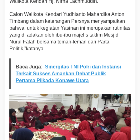
Walikota Kendari Hj. Nirna Lachmuddin.
t
a
Calon Walikota Kendari Yudhianto Mahardika Anton
K
Timbang dalam keterangan Persnya menyampaikan
e
n
bahwa, untuk kegiatan Yasinan ini merupakan rutinitas
d
yang di adakan oleh ibu-ibu majelis taklim Mesjid
a
Nurul Falah bersama teman-teman dari Partai
r
Politik,”katanya.
i
,
Y
Baca Juga:
Sinergitas TNI Polri dan Instansi
u
d
Terkait Sukses Amankan Debat Publik
h
Pertama Pilkada Konawe Utara
i
a
n
t
o
D
a
n
H
j
.