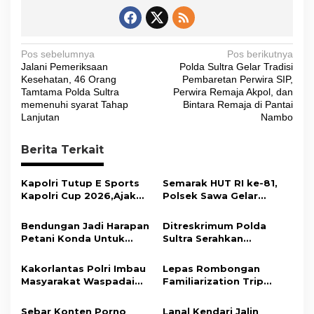
N
Pos sebelumnya
Pos berikutnya
Jalani Pemeriksaan
Polda Sultra Gelar Tradisi
a
Kesehatan, 46 Orang
Pembaretan Perwira SIP,
v
Tamtama Polda Sultra
Perwira Remaja Akpol, dan
memenuhi syarat Tahap
Bintara Remaja di Pantai
i
Lanjutan
Nambo
g
Berita Terkait
a
s
Kapolri Tutup E Sports
Semarak HUT RI ke-81,
i
Kapolri Cup 2026,Ajak
Polsek Sawa Gelar
Generasi Muda Jadi Duta
Pengamanan
p
Kamtibmas Dan Aktif
Pembukaan Pekan
Bendungan Jadi Harapan
Ditreskrimum Polda
o
Laporkan Gangguan Ke
Olahraga 2026 Tingkat
Petani Konda Untuk
Sultra Serahkan
110
Kecamatan
s
Tingkatkan Produksi
Tersangka dan Barang
Padi
Bukti Kasus Dugaan
Kakorlantas Polri Imbau
Lepas Rombongan
Penyelenggaraan
Masyarakat Waspadai
Familiarization Trip
Perjalanan Ibadah Umrah
Hoaks Soal Aturan Tilang
Overland, Gubernur Ajak
Tanpa Izin ke Kejaksaan
Baru
Promosikan Wisata dan
Sebar Konten Porno
Lanal Kendari Jalin