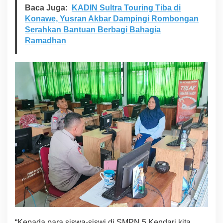
Baca Juga:
KADIN Sultra Touring Tiba di
s
i
Konawe, Yusran Akbar Dampingi Rombongan
d
Serahkan Bantuan Berbagi Bahagia
a
Ramadhan
n
E
d
u
k
a
s
i
d
i
S
M
P
N
5
K
e
n
d
a
“Kepada para siswa-siswi di SMPN 5 Kendari kita
r