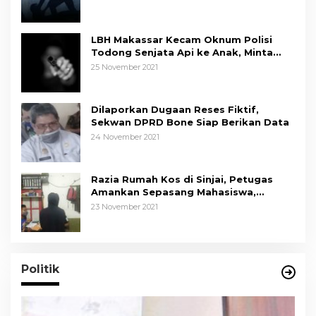
LBH Makassar Kecam Oknum Polisi
Todong Senjata Api ke Anak, Minta
Kapolda Sulsel Tindak Tegas
25 November 2021
Dilaporkan Dugaan Reses Fiktif,
Sekwan DPRD Bone Siap Berikan Data
24 November 2021
Razia Rumah Kos di Sinjai, Petugas
Amankan Sepasang Mahasiswa,
Mengaku Berpacaran
23 November 2021
Politik