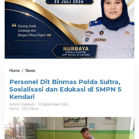
Home
/
News
P
e
Personel Dit Binmas Polda Sultra,
r
s
Sosialisasi dan Edukasi di SMPN 5
o
Kendari
n
e
Admin Redaksi
13 September 2024
News
533 Views
l
D
i
t
B
i