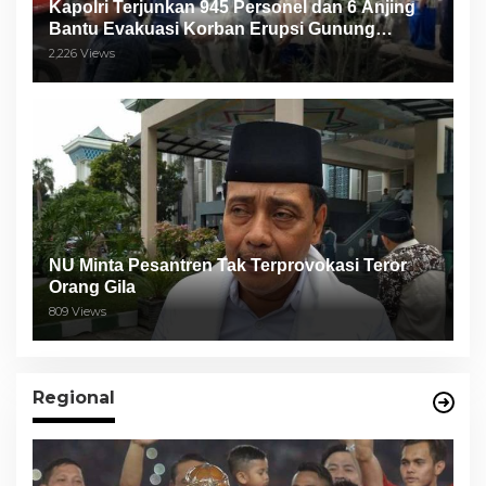
Kapolri Terjunkan 945 Personel dan 6 Anjing
Bantu Evakuasi Korban Erupsi Gunung
Semeru
2,226 Views
NU Minta Pesantren Tak Terprovokasi Teror
Orang Gila
809 Views
Regional