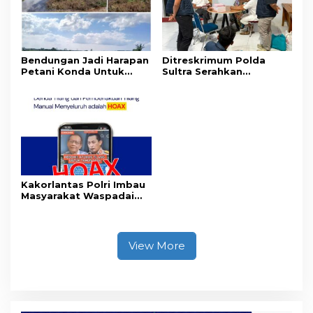
Bendungan Jadi Harapan
Ditreskrimum Polda
Petani Konda Untuk
Sultra Serahkan
Tingkatkan Produksi
Tersangka dan Barang
Padi
Bukti Kasus Dugaan
Penyelenggaraan
Perjalanan Ibadah Umrah
Tanpa Izin ke Kejaksaan
Kakorlantas Polri Imbau
Masyarakat Waspadai
Hoaks Soal Aturan Tilang
Baru
View More