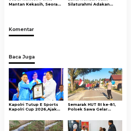
Gerakkan Ekonomi
Mantan Kekasih, Seorang
Silaturahmi Adakan
Daerah
Pria Terancam Pidana 10
Acara Coffee Morning
Tahun Penjara
Bersama Insan Pers.
Komentar
Baca Juga
Kapolri Tutup E Sports
Semarak HUT RI ke-81,
Kapolri Cup 2026,Ajak
Polsek Sawa Gelar
Generasi Muda Jadi Duta
Pengamanan
Kamtibmas Dan Aktif
Pembukaan Pekan
Laporkan Gangguan Ke
Olahraga 2026 Tingkat
110
Kecamatan