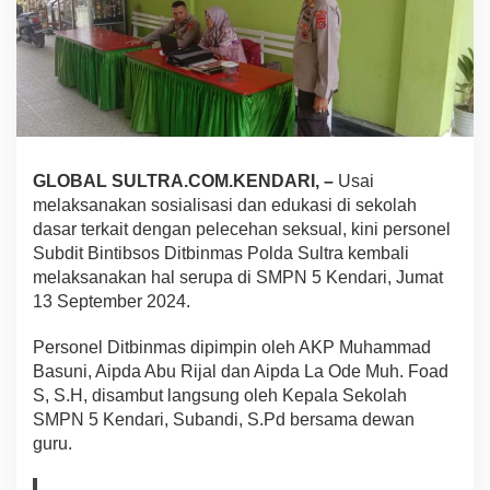
n
m
a
s
P
o
l
d
a
GLOBAL SULTRA.COM.KENDARI, –
Usai
S
melaksanakan sosialisasi dan edukasi di sekolah
u
dasar terkait dengan pelecehan seksual, kini personel
l
t
Subdit Bintibsos Ditbinmas Polda Sultra kembali
r
melaksanakan hal serupa di SMPN 5 Kendari, Jumat
a
13 September 2024.
,
S
Personel Ditbinmas dipimpin oleh AKP Muhammad
o
s
Basuni, Aipda Abu Rijal dan Aipda La Ode Muh. Foad
i
S, S.H, disambut langsung oleh Kepala Sekolah
a
SMPN 5 Kendari, Subandi, S.Pd bersama dewan
l
guru.
i
s
a