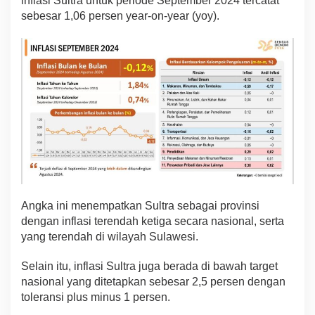
inflasi Sultra untuk periode September 2024 tercatat
a
sebesar 1,06 persen year-on-year (yoy).
s
i
S
u
l
t
r
a
,
K
e
t
i
g
a
Angka ini menempatkan Sultra sebagai provinsi
T
dengan inflasi terendah ketiga secara nasional, serta
e
yang terendah di wilayah Sulawesi.
r
e
n
Selain itu, inflasi Sultra juga berada di bawah target
d
nasional yang ditetapkan sebesar 2,5 persen dengan
a
toleransi plus minus 1 persen.
h
d