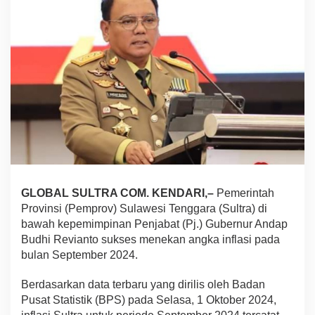
m
p
i
n
a
n
P
j
G
u
b
e
r
n
u
GLOBAL SULTRA COM. KENDARI,–
Pemerintah
r
Provinsi (Pemprov) Sulawesi Tenggara (Sultra) di
A
bawah kepemimpinan Penjabat (Pj.) Gubernur Andap
n
g
Budhi Revianto sukses menekan angka inflasi pada
k
bulan September 2024.
a
I
Berdasarkan data terbaru yang dirilis oleh Badan
n
Pusat Statistik (BPS) pada Selasa, 1 Oktober 2024,
f
l