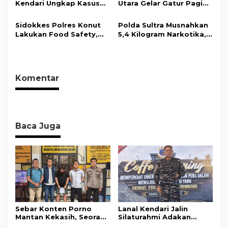
Kendari Ungkap Kasus
Utara Gelar Gatur Pagi
akan Pentingnya Hidup
Curnik, Lima Handphone
Sejumlah Titik Rawan,
Sehat
Hasil Curian Berhasil
Ciptakan Kamseltibcar
Sidokkes Polres Konut
Polda Sultra Musnahkan
Diamankan
Lantas dan Pelayanan
Lakukan Food Safety,
5,4 Kilogram Narkotika,
Masyarakat
Pastikan Makanan
Selamatkan Ribuan Jiwa
Memenuhi Standar
dari Ancaman
Keamanan Dan Layak
Penyalahgunaan
Konsumsi
Komentar
Baca Juga
Sebar Konten Porno
Lanal Kendari Jalin
Mantan Kekasih, Seorang
Silaturahmi Adakan
Pria Terancam Pidana 10
Acara Coffee Morning