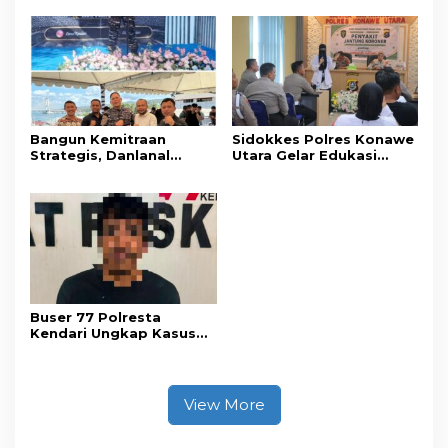
Tahun Penjara
Bersama Insan Pers.
Bangun Kemitraan
Sidokkes Polres Konawe
Strategis, Danlanal
Utara Gelar Edukasi
Kendari Ajak Media
Penyakit Jantung
Wujudkan Informasi
Koroner, Tingkatkan
Objektif dan Berimbang
Kesadaran Personel
akan Pentingnya Hidup
Sehat
Buser 77 Polresta
Kendari Ungkap Kasus
Curnik, Lima Handphone
Hasil Curian Berhasil
Diamankan
View More