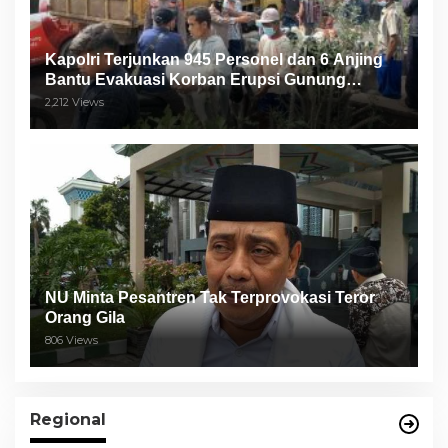
Kapolri Terjunkan 945 Personel dan 6 Anjing
Bantu Evakuasi Korban Erupsi Gunung
Semeru
2,212 Views
NU Minta Pesantren Tak Terprovokasi Teror
Orang Gila
806 Views
Regional