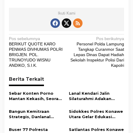
Ikuti Kami
N
Pos sebelumnya
Pos berikutnya
BERIKUT QUOTE KARO
Personel Polda Lampung
a
PENMAS DIVHUMAS POLRI
Tangkap Curanmor Saat
v
BRIGJEN. POL.
Lepas Dinas Dapat Hadiah
TRUNOYUDO WISNU
Sekolah Inspektur Polisi Dari
i
ANDIKO, S.I.K.
Kapolri
g
Berita Terkait
a
s
Sebar Konten Porno
Lanal Kendari Jalin
i
Mantan Kekasih, Seorang
Silaturahmi Adakan
Pria Terancam Pidana 10
Acara Coffee Morning
p
Tahun Penjara
Bersama Insan Pers.
Bangun Kemitraan
Sidokkes Polres Konawe
o
Strategis, Danlanal
Utara Gelar Edukasi
s
Kendari Ajak Media
Penyakit Jantung
Wujudkan Informasi
Koroner, Tingkatkan
Buser 77 Polresta
Satlantas Polres Konawe
Objektif dan Berimbang
Kesadaran Personel