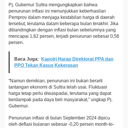
Pj. Gubernur Sultra mengungkapkan bahwa
i
T
penurunan inflasi ini menunjukkan keberhasilan
i
Pemprov dalam menjaga kestabilan harga di daerah
n
tersebut, terutama dalam beberapa bulan terakhir. Jika
g
dibandingkan dengan inflasi bulan sebelumnya yang
k
mencapai 1,62 persen, terjadi penurunan sebesar 0,56
a
t
persen.
N
a
s
Baca Juga:
Kapolri Harap Direktorat PPA dan
i
PPO Tekan Kasus Kekerasan
o
n
a
“Namun demikian, penurunan ini bukan berarti
l
tantangan ekonomi di Sultra telah usai. Fluktuasi
harga tetap perlu diwaspadai, terutama yang dapat
berdampak pada daya beli masyarakat,” ungkap Pj.
Gubernur.
Penurunan inflasi di bulan September 2024 dipicu
oleh deflasi bulanan sebesar -0,20 persen month-to-