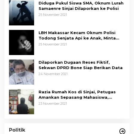
Diduga Pukul Siswa SMA, Oknum Lurah
Samaenre Sinjai Dilaporkan ke Polisi
25 November 2021
LBH Makassar Kecam Oknum Polisi
Todong Senjata Api ke Anak, Minta
Kapolda Sulsel Tindak Tegas
25 November 2021
Dilaporkan Dugaan Reses Fiktif,
Sekwan DPRD Bone Siap Berikan Data
24 November 2021
Razia Rumah Kos di Sinjai, Petugas
Amankan Sepasang Mahasiswa,
Mengaku Berpacaran
23 November 2021
Politik