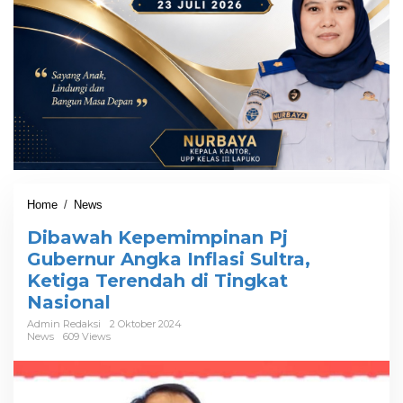
Home
/
News
D
i
Dibawah Kepemimpinan Pj
b
a
Gubernur Angka Inflasi Sultra,
w
Ketiga Terendah di Tingkat
a
Nasional
h
K
Admin Redaksi
2 Oktober 2024
e
News
609 Views
p
e
m
i