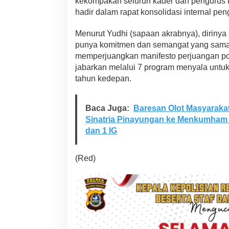
kekompakan seluruh kader dan pengurus 
hadir dalam rapat konsolidasi internal peng
Menurut Yudhi (sapaan akrabnya), dirinya 
punya komitmen dan semangat yang sam
memperjuangkan manifesto perjuangan polit
jabarkan melalui 7 program menyala untu
tahun kedepan.
Baca Juga:
Baresan Olot Masyaraka
Sinatria Pinayungan ke Menkumham RI
dan 1 IG
(Red)