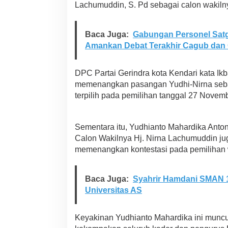
Lachumuddin, S. Pd sebagai calon wakiln
s
o
l
i
Baca Juga:
Gabungan Personel Satg
d
Amankan Debat Terakhir Cagub dan
a
s
i
DPC Partai Gerindra kota Kendari kata Ik
j
memenangkan pasangan Yudhi-Nirna sebag
e
terpilih pada pemilihan tanggal 27 Nove
l
a
n
g
Sementara itu, Yudhianto Mahardika Ant
P
Calon Wakilnya Hj. Nirna Lachumuddin j
i
memenangkan kontestasi pada pemilihan wa
l
w
a
Baca Juga:
Syahrir Hamdani SMAN 1
l
i
Universitas AS
Keyakinan Yudhianto Mahardika ini muncul