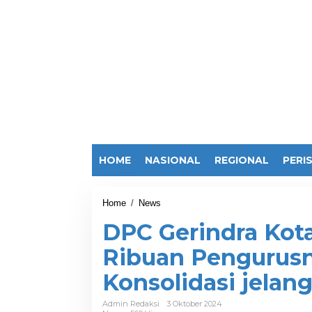
HOME
NASIONAL
REGIONAL
PERI
Home
/
News
D
P
DPC Gerindra Kot
C
G
Ribuan Pengurusn
e
r
Konsolidasi jelang
i
n
d
Admin Redaksi
3 Oktober 2024