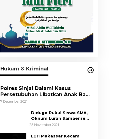
Hukum & Kriminal
Polres Sinjai Dalami Kasus
Persetubuhan Libatkan Anak Bawa
Umur
7 Desember 2021
Diduga Pukul Siswa SMA,
Oknum Lurah Samaenre
Sinjai Dilaporkan ke Polisi
25 November 2021
LBH Makassar Kecam