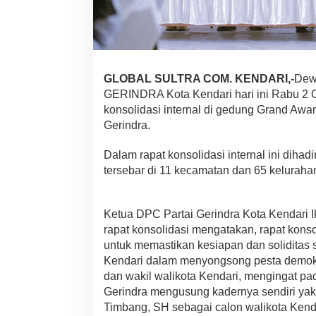
P
e
n
g
u
r
GLOBAL SULTRA COM. KENDARI,-
Dew
u
GERINDRA Kota Kendari hari ini Rabu 2 
s
n
konsolidasi internal di gedung Grand Awan
y
Gerindra.
a
H
Dalam rapat konsolidasi internal ini dihad
a
tersebar di 11 kecamatan dan 65 keluraha
d
i
r
i
Ketua DPC Partai Gerindra Kota Kendari 
R
rapat konsolidasi mengatakan, rapat konsol
a
untuk memastikan kesiapan dan soliditas 
p
a
Kendari dalam menyongsong pesta demokra
t
dan wakil walikota Kendari, mengingat pada
K
Gerindra mengusung kadernya sendiri yak
o
Timbang, SH sebagai calon walikota Kend
n