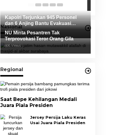
Tidak Terbukti
Kapolri Terjunkan 945 Personel
dan 6 Anjing Bantu Evakuasi
Nasional
Korban Erupsi Gunung Semeru
2,211 Views
NU Minta Pesantren Tak
Terprovokasi Teror Orang Gila
806 Views
Regional
Saat Bepe Kehilangan Medali
Juara Piala Presiden
Jersey Persija Laku Keras
Usai Juara Piala Presiden