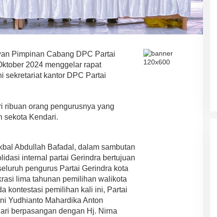
an Pimpinan Cabang DPC Partai
Oktober 2024 menggelar rapat
i sekretariat kantor DPC Partai
iri ribuan orang pengurusnya yang
ASR-HUGUA Berpeluang Besar,
Ini Prediksi Pengamat Politik
n sekota Kendari.
Pada Pilkada Sultra “Hanya
Di News, Politik
|
4 November 2024
Ada Satu Putaran”
Ikbal Abdullah Bafadal, dalam sambutan
idasi internal partai Gerindra bertujuan
seluruh pengurus Partai Gerindra kota
si lima tahunan pemilihan walikota
 kontestasi pemilihan kali ini, Partai
ni Yudhianto Mahardika Anton
ari berpasangan dengan Hj. Nirna