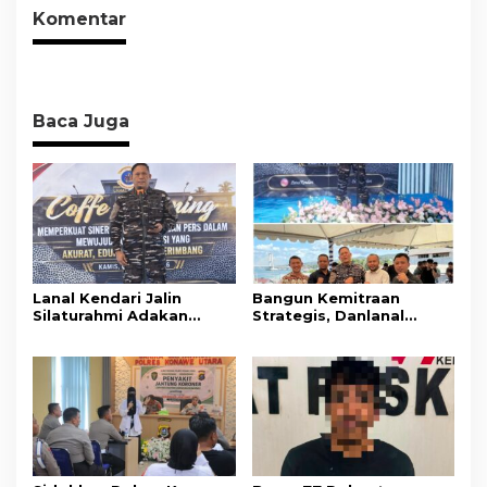
Komentar
Baca Juga
Lanal Kendari Jalin
Bangun Kemitraan
Silaturahmi Adakan
Strategis, Danlanal
Acara Coffee Morning
Kendari Ajak Media
Bersama Insan Pers.
Wujudkan Informasi
Objektif dan Berimbang