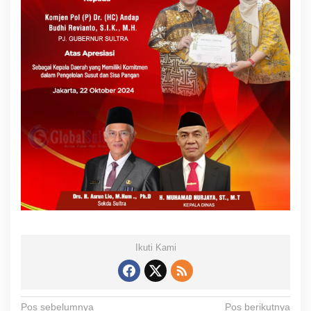
Ikuti Kami
N
Pos sebelumnya
Pos berikutnya