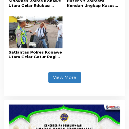
Sidokkes Polres Konawe
Buser 77 Polresta
Utara Gelar Edukasi
Kendari Ungkap Kasus
Penyakit Jantung
Curnik, Lima Handphone
Koroner, Tingkatkan
Hasil Curian Berhasil
Kesadaran Personel
Diamankan
akan Pentingnya Hidup
Sehat
Satlantas Polres Konawe
Utara Gelar Gatur Pagi
Sejumlah Titik Rawan,
Ciptakan Kamseltibcar
Lantas dan Pelayanan
Masyarakat
View More