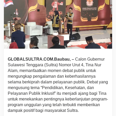
g
u
b
S
u
l
t
r
a
,
N
o
GLOBALSULTRA.COM.Baubau, –
Calon Gubernur
.
U
Sulawesi Tenggara (Sultra) Nomor Urut 4, Tina Nur
r
Alam, memanfaatkan momen debat publik untuk
u
mengungkap pengalaman dan keberhasilannya
t
selama berkiprah dalam pelayanan publik. Debat yang
4
T
mengusung tema “Pendidikan, Kesehatan, dan
i
Pelayanan Publik Inklusif” itu menjadi ajang bagi Tina
n
untuk menekankan pentingnya keberlanjutan program-
a
program unggulan yang telah terbukti memberikan
N
dampak positif bagi masyarakat Sultra.
u
r