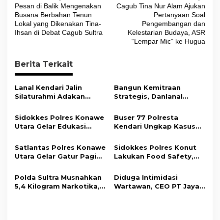
Pesan di Balik Mengenakan
Cagub Tina Nur Alam Ajukan
a
Busana Berbahan Tenun
Pertanyaan Soal
v
Lokal yang Dikenakan Tina-
Pengembangan dan
Ihsan di Debat Cagub Sultra
Kelestarian Budaya, ASR
i
“Lempar Mic” ke Hugua
g
Berita Terkait
a
s
Lanal Kendari Jalin
Bangun Kemitraan
i
Silaturahmi Adakan
Strategis, Danlanal
Acara Coffee Morning
Kendari Ajak Media
p
Bersama Insan Pers.
Wujudkan Informasi
Sidokkes Polres Konawe
Buser 77 Polresta
o
Objektif dan Berimbang
Utara Gelar Edukasi
Kendari Ungkap Kasus
s
Penyakit Jantung
Curnik, Lima Handphone
Koroner, Tingkatkan
Hasil Curian Berhasil
Satlantas Polres Konawe
Sidokkes Polres Konut
Kesadaran Personel
Diamankan
Utara Gelar Gatur Pagi
Lakukan Food Safety,
akan Pentingnya Hidup
Sejumlah Titik Rawan,
Pastikan Makanan
Sehat
Ciptakan Kamseltibcar
Memenuhi Standar
Polda Sultra Musnahkan
Diduga Intimidasi
Lantas dan Pelayanan
Keamanan Dan Layak
5,4 Kilogram Narkotika,
Wartawan, CEO PT Jaya
Masyarakat
Konsumsi
Selamatkan Ribuan Jiwa
Nikel Pacific Resmi
dari Ancaman
Terlapor Di Polres
Penyalahgunaan
Kolaka