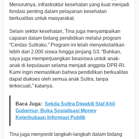
Menurutnya, infrastruktur kesehatan yang kuat menjadi
b
a
fondasi penting dalam pelayanan kesehatan
l
berkualitas untuk masyarakat.
i
M
Selain sektor kesehatan, Tina juga menyampaikan
e
capaian dalam bidang pendidikan melalui program
l
a
“Cerdas Sultraku.” Program ini telah menyekolahkan
n
lebih dari 2.000 siswa hingga jenjang S3. “Bahkan,
j
saya juga memperjuangkan beasiswa untuk anak-
u
anak di kepulauan selama menjadi anggota DPR-RI.
t
Kami ingin memastikan bahwa pendidikan berkualitas
k
a
dapat diakses oleh semua anak Sultra, tanpa
n
terkecuali,” katanya.
P
r
o
Baca Juga:
Sekda Sultra Diwakili Staf Ahli
g
Gubernur, Buka Sosialisasi Monev
r
a
Keterbukaan Informasi Publik
m
B
a
Tina juga menyoroti langkah-langkah dalam bidang