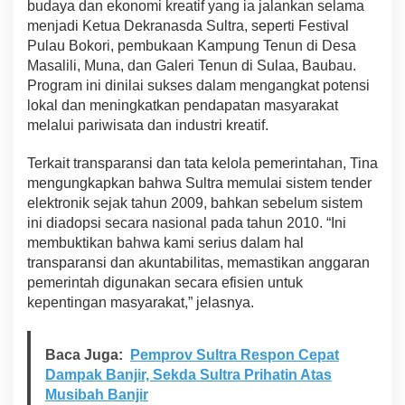
h
budaya dan ekonomi kreatif yang ia jalankan selama
t
menjadi Ketua Dekranasda Sultra, seperti Festival
e
Pulau Bokori, pembukaan Kampung Tenun di Desa
r
Masalili, Muna, dan Galeri Tenun di Sulaa, Baubau.
a
m
Program ini dinilai sukses dalam mengangkat potensi
a
lokal dan meningkatkan pendapatan masyarakat
s
melalui pariwisata dan industri kreatif.
Terkait transparansi dan tata kelola pemerintahan, Tina
mengungkapkan bahwa Sultra memulai sistem tender
elektronik sejak tahun 2009, bahkan sebelum sistem
ini diadopsi secara nasional pada tahun 2010. “Ini
membuktikan bahwa kami serius dalam hal
transparansi dan akuntabilitas, memastikan anggaran
pemerintah digunakan secara efisien untuk
kepentingan masyarakat,” jelasnya.
Baca Juga:
Pemprov Sultra Respon Cepat
Dampak Banjir, Sekda Sultra Prihatin Atas
Musibah Banjir