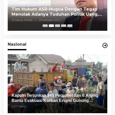
Tim Hukum ASR-Hugua Dengan Tegas
K
Menolak Adanya Tuduhan Politik Uang,
P
Pasar Murah Tidak Dilaksanakan Oleh
C
Di News, Politik
|
29 Oktober 2024
Di
Paslon
Nasional
Kapolri Terjunkan 945 Personel dan 6 Anjing
Bantu Evakuasi Korban Erupsi Gunung
Semeru
2,211 Views