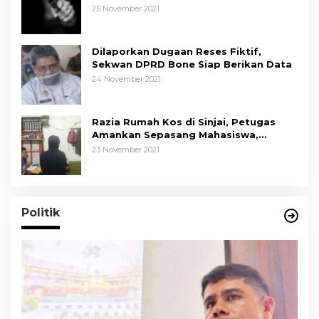
Kapolda Sulsel Tindak Tegas
25 November 2021
Dilaporkan Dugaan Reses Fiktif,
Sekwan DPRD Bone Siap Berikan Data
24 November 2021
Razia Rumah Kos di Sinjai, Petugas
Amankan Sepasang Mahasiswa,
Mengaku Berpacaran
23 November 2021
Politik