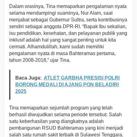
A
Dalam orasinya, Tina memaparkan pengalaman nyata
l
selama mendampingi suaminya, Nur Alam, saat
a
menjabat sebagai Gubernur Sultra, serta kontribusinya
m
sendiri sebagai anggota DPR-RI. “Bapak Ibu sekalian,
M
e
isu pendidikan, kesehatan, dan pelayanan publik yang
n
inklusif adalah hal yang sangat penting untuk kita
e
cermati. Alhamdulillah, kami sudah memiliki
g
pengalaman nyata di masa Bahteramas pertama,
a
s
tahun 2008-2018,” ujar Tina.
k
a
n
Baca Juga:
ATLET GARBHA PRESISI POLRI
T
BORONG MEDALI DI AJANG PON BELADIRI
e
2025
k
a
d
Tina memaparkan sejumlah program yang telah
n
berhasil diwujudkan selama periode tersebut. Salah
y
a
satu keberhasilan yang diangkatnya adalah
K
pembangunan RSUD Bahteramas yang kini menjadi
e
salah satu rumah sakit terbaik di Sulawesi Tenggara.
m