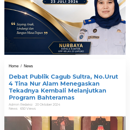
Home
/
News
D
e
Debat Publik Cagub Sultra, No.Urut
b
a
4 Tina Nur Alam Menegaskan
t
Tekadnya Kembali Melanjutkan
P
Program Bahteramas
u
b
Admin Redaksi
20 Oktober 2024
l
News
650 Views
i
k
C
a