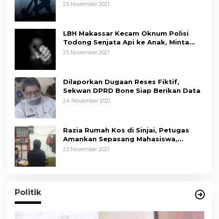
25 November 2021
LBH Makassar Kecam Oknum Polisi
Todong Senjata Api ke Anak, Minta
Kapolda Sulsel Tindak Tegas
25 November 2021
Dilaporkan Dugaan Reses Fiktif,
Sekwan DPRD Bone Siap Berikan Data
24 November 2021
Razia Rumah Kos di Sinjai, Petugas
Amankan Sepasang Mahasiswa,
Mengaku Berpacaran
23 November 2021
Politik