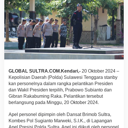
a
n
b
y
k
a
n
P
e
r
s
o
n
GLOBAL SULTRA.COM.Kendari,-
20 Oktober 2024 –
e
l
Kepolisian Daerah (Polda) Sulawesi Tenggara stanby
D
kan personelnya dalam rangka pelantikan Presiden
a
dan Wakil Presiden terpilih, Prabowo Subianto dan
l
Gibran Rakabuming Raka. Pelantikan tersebut
a
m
berlangsung pada Minggu, 20 Oktober 2024.
R
a
Apel personel dipimpin oleh Dansat Brimob Sultra,
n
Kombes Pol Sugianto Marweki, S.I.K., di Lapangan
g
Apel Presisi Polda Sultra. Apel ini diikuti oleh personel
k