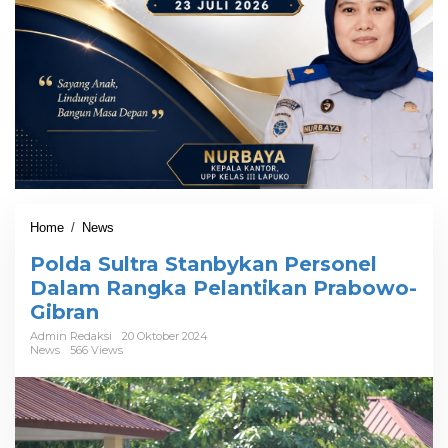
Home
/
News
P
o
Polda Sultra Stanbykan Personel
l
d
Dalam Rangka Pelantikan Prabowo-
a
Gibran
S
u
Admin Redaksi
20 Oktober 2024
News
566 Views
l
t
r
a
S
t