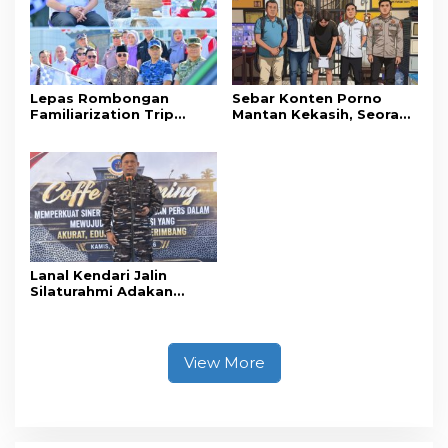
Tanpa Izin ke Kejaksaan
Lepas Rombongan
Sebar Konten Porno
Familiarization Trip
Mantan Kekasih, Seorang
Overland, Gubernur Ajak
Pria Terancam Pidana 10
Promosikan Wisata dan
Tahun Penjara
Gerakkan Ekonomi
Daerah
Lanal Kendari Jalin
Silaturahmi Adakan
Acara Coffee Morning
Bersama Insan Pers.
View More