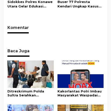
Bersama Insan Pers.
Wujudkan Informasi
Sidokkes Polres Konawe
Buser 77 Polresta
Objektif dan Berimbang
Utara Gelar Edukasi
Kendari Ungkap Kasus
Penyakit Jantung
Curnik, Lima Handphone
Koroner, Tingkatkan
Hasil Curian Berhasil
Kesadaran Personel
Diamankan
akan Pentingnya Hidup
Komentar
Sehat
Baca Juga
Ditreskrimum Polda
Kakorlantas Polri Imbau
Sultra Serahkan
Masyarakat Waspadai
Tersangka dan Barang
Hoaks Soal Aturan Tilang
Bukti Kasus Dugaan
Baru
Penyelenggaraan
Perjalanan Ibadah Umrah