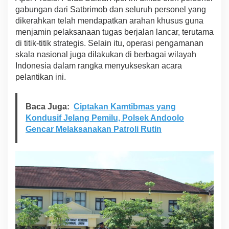
a
gabungan dari Satbrimob dan seluruh personel yang
P
dikerahkan telah mendapatkan arahan khusus guna
e
menjamin pelaksanaan tugas berjalan lancar, terutama
l
di titik-titik strategis. Selain itu, operasi pengamanan
a
skala nasional juga dilakukan di berbagai wilayah
n
t
Indonesia dalam rangka menyukseskan acara
i
pelantikan ini.
k
a
n
Baca Juga:
Ciptakan Kamtibmas yang
P
Kondusif Jelang Pemilu, Polsek Andoolo
r
a
Gencar Melaksanakan Patroli Rutin
b
o
w
o
-
G
i
b
r
a
n