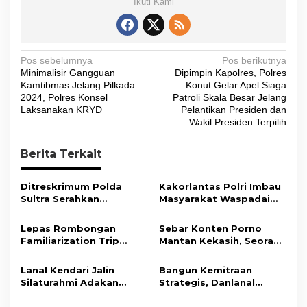
Ikuti Kami
N
Pos sebelumnya
Pos berikutnya
Minimalisir Gangguan
Dipimpin Kapolres, Polres
a
Kamtibmas Jelang Pilkada
Konut Gelar Apel Siaga
v
2024, Polres Konsel
Patroli Skala Besar Jelang
Laksanakan KRYD
Pelantikan Presiden dan
i
Wakil Presiden Terpilih
g
Berita Terkait
a
s
Ditreskrimum Polda
Kakorlantas Polri Imbau
i
Sultra Serahkan
Masyarakat Waspadai
Tersangka dan Barang
Hoaks Soal Aturan Tilang
p
Bukti Kasus Dugaan
Baru
Lepas Rombongan
Sebar Konten Porno
o
Penyelenggaraan
Familiarization Trip
Mantan Kekasih, Seorang
Perjalanan Ibadah Umrah
s
Overland, Gubernur Ajak
Pria Terancam Pidana 10
Tanpa Izin ke Kejaksaan
Promosikan Wisata dan
Tahun Penjara
Lanal Kendari Jalin
Bangun Kemitraan
Gerakkan Ekonomi
Silaturahmi Adakan
Strategis, Danlanal
Daerah
Acara Coffee Morning
Kendari Ajak Media