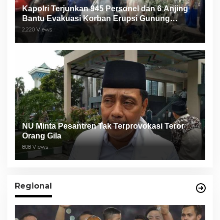
Kapolri Terjunkan 945 Personel dan 6 Anjing
Bantu Evakuasi Korban Erupsi Gunung
Semeru
2,220 Views
NU Minta Pesantren Tak Terprovokasi Teror
Orang Gila
808 Views
Regional