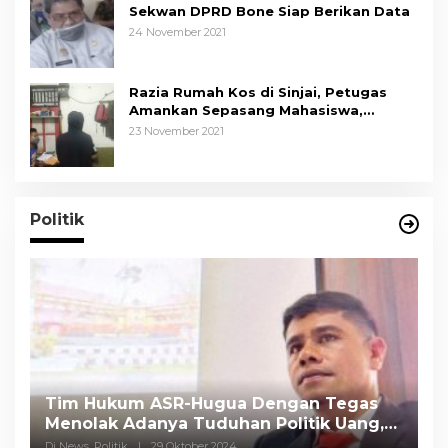
Sekwan DPRD Bone Siap Berikan Data
24 November 2021
Razia Rumah Kos di Sinjai, Petugas
Amankan Sepasang Mahasiswa,
Mengaku Berpacaran
23 November 2021
Politik
Tim Hukum ASR-Hugua Dengan Tegas
K
Menolak Adanya Tuduhan Politik Uang,
P
Pasar Murah Tidak Dilaksanakan Oleh
C
Di News, Politik
|
29 Oktober 2024
Di