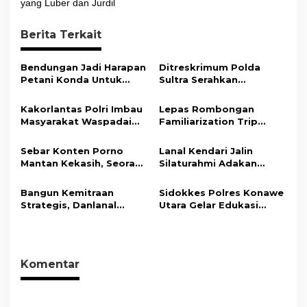
yang Luber dan Jurdil
i
g
Berita Terkait
a
s
Bendungan Jadi Harapan
Ditreskrimum Polda
Petani Konda Untuk
Sultra Serahkan
i
Tingkatkan Produksi
Tersangka dan Barang
Padi
Bukti Kasus Dugaan
p
Kakorlantas Polri Imbau
Lepas Rombongan
Penyelenggaraan
Masyarakat Waspadai
Familiarization Trip
o
Perjalanan Ibadah Umrah
Hoaks Soal Aturan Tilang
Overland, Gubernur Ajak
Tanpa Izin ke Kejaksaan
s
Baru
Promosikan Wisata dan
Sebar Konten Porno
Lanal Kendari Jalin
Gerakkan Ekonomi
Mantan Kekasih, Seorang
Silaturahmi Adakan
Daerah
Pria Terancam Pidana 10
Acara Coffee Morning
Tahun Penjara
Bersama Insan Pers.
Bangun Kemitraan
Sidokkes Polres Konawe
Strategis, Danlanal
Utara Gelar Edukasi
Kendari Ajak Media
Penyakit Jantung
Wujudkan Informasi
Koroner, Tingkatkan
Objektif dan Berimbang
Kesadaran Personel
akan Pentingnya Hidup
Komentar
Sehat