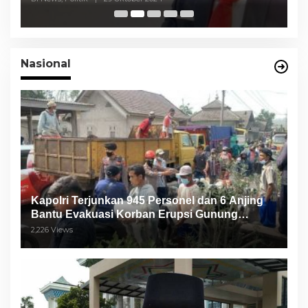
Paslon
Nasional
Kapolri Terjunkan 945 Personel dan 6 Anjing
Bantu Evakuasi Korban Erupsi Gunung
Semeru
2,226 Views