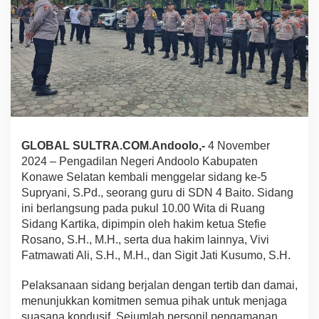
r
i
y
a
n
i
d
i
P
e
n
GLOBAL SULTRA.COM.Andoolo,-
4 November
g
2024 – Pengadilan Negeri Andoolo Kabupaten
a
d
Konawe Selatan kembali menggelar sidang ke-5
i
Supryani, S.Pd., seorang guru di SDN 4 Baito. Sidang
l
ini berlangsung pada pukul 10.00 Wita di Ruang
a
Sidang Kartika, dipimpin oleh hakim ketua Stefie
n
Rosano, S.H., M.H., serta dua hakim lainnya, Vivi
N
e
Fatmawati Ali, S.H., M.H., dan Sigit Jati Kusumo, S.H.
g
e
Pelaksanaan sidang berjalan dengan tertib dan damai,
r
menunjukkan komitmen semua pihak untuk menjaga
i
suasana kondusif. Sejumlah personil pengamanan
A