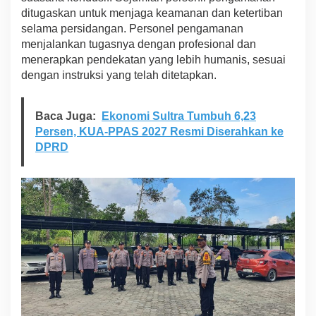
n
ditugaskan untuk menjaga keamanan dan ketertiban
d
selama persidangan. Personel pengamanan
o
menjalankan tugasnya dengan profesional dan
o
menerapkan pendekatan yang lebih humanis, sesuai
l
o
dengan instruksi yang telah ditetapkan.
B
e
r
Baca Juga:
Ekonomi Sultra Tumbuh 6,23
l
Persen, KUA-PPAS 2027 Resmi Diserahkan ke
a
DPRD
n
g
s
u
n
g
T
e
r
t
i
b
d
a