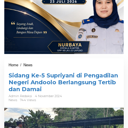
Home
/
News
S
i
Sidang Ke-5 Supriyani di Pengadilan
d
a
Negeri Andoolo Berlangsung Tertib
n
dan Damai
g
K
Admin Redaksi
4 November 2024
News
744 Views
e
-
5
S
u
p