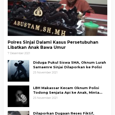
Polres Sinjai Dalami Kasus Persetubuhan
Libatkan Anak Bawa Umur
7 Desember 2021
Diduga Pukul Siswa SMA, Oknum Lurah
Samaenre Sinjai Dilaporkan ke Polisi
25 November 2021
LBH Makassar Kecam Oknum Polisi
Todong Senjata Api ke Anak, Minta
Kapolda Sulsel Tindak Tegas
25 November 2021
Dilaporkan Dugaan Reses Fiktif,