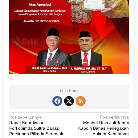
Ikuti Kami
N
Pos sebelumnya
Pos berikutnya
Rapat Koordinasi
Menhut Raja Juli Temui
a
Forkopimda Sultra Bahas
Kapolri Bahas Penegakan
v
Persiapan Pilkada Serentak
Hukum Kehutanan