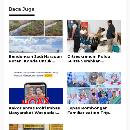
Baca Juga
Bendungan Jadi Harapan
Ditreskrimum Polda
Petani Konda Untuk
Sultra Serahkan
Tingkatkan Produksi
Tersangka dan Barang
Padi
Bukti Kasus Dugaan
Penyelenggaraan
Perjalanan Ibadah Umrah
Tanpa Izin ke Kejaksaan
Kakorlantas Polri Imbau
Lepas Rombongan
Masyarakat Waspadai
Familiarization Trip
Hoaks Soal Aturan Tilang
Overland, Gubernur Ajak
Baru
Promosikan Wisata dan
Gerakkan Ekonomi