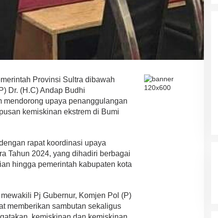
Ini Prediksi Pengamat Politik
Pada Pilkada Sultra “Hanya
Di News, Politik
|
4 November 2024
Ada Satu Putaran”
erintah Provinsi Sultra dibawah
P) Dr. (H.C) Andap Budhi
lam mendorong upaya penanggulangan
pusan kemiskinan ekstrem di Bumi
 dengan rapat koordinasi upaya
a Tahun 2024, yang dihadiri berbagai
rian hingga pemerintah kabupaten kota
mewakili Pj Gubernur, Komjen Pol (P)
at memberikan sambutan sekaligus
gatakan, kemiskinan dan kemiskinan