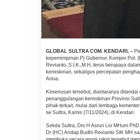
t
a
n
P
e
n
g
h
a
GLOBAL SULTRA COM. KENDARI, –
Pem
p
kepemimpinan Pj Gubernur, Komjen Pol. (
u
Revianto.,S.I.K.,M.H, terus berupaya da
s
a
kemiskinan, sekaligus percepatan pengha
n
Anoa.
K
e
Keseriusan tersebut, diantaranya ditandai
m
penanggulangan kemiskinan Provinsi Sultr
i
s
pihak terkait, mulai dari lembaga kemente
k
se Sultra, Kamis (7/11/2024), di Kendari.
i
n
Sekda Sultra, Drs H Asrun Lio MHum PhD 
a
Dr (HC) Andap Budhi Revianto SIK MH sa
n
E
membuka secara resmi rakor tersebut men