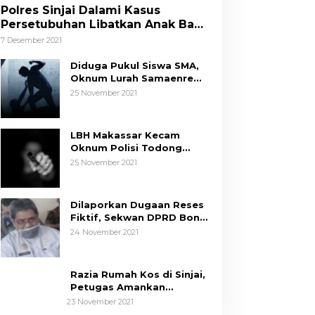
Polres Sinjai Dalami Kasus
Persetubuhan Libatkan Anak Bawa
Umur
7 Desember 2021
Diduga Pukul Siswa SMA,
Oknum Lurah Samaenre
Sinjai Dilaporkan ke Polisi
25 November 2021
LBH Makassar Kecam
Oknum Polisi Todong
Senjata Api ke Anak, Minta
25 November 2021
Kapolda Sulsel Tindak
Tegas
Dilaporkan Dugaan Reses
Fiktif, Sekwan DPRD Bone
Siap Berikan Data
24 November 2021
Razia Rumah Kos di Sinjai,
Petugas Amankan
Sepasang Mahasiswa,
23 November 2021
Mengaku Berpacaran
Tim Hukum ASR-Hugua