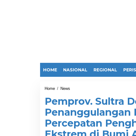
HOME
NASIONAL
REGIONAL
PERI
Home
/
News
P
e
Pemprov. Sultra 
m
p
Penanggulangan 
r
o
Percepatan Peng
v
.
Ekstrem di Bumi 
S