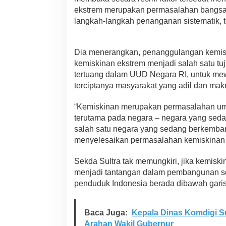
k
ekstrem merupakan permasalahan bangs
s
langkah-langkah penanganan sistematik, 
t
r
e
m
Dia menerangkan, penanggulangan kemis
d
kemiskinan ekstrem menjadi salah satu t
i
tertuang dalam UUD Negara RI, untuk mewu
B
terciptanya masyarakat yang adil dan mak
u
m
i
“Kemiskinan merupakan permasalahan umu
A
terutama pada negara – negara yang sed
n
salah satu negara yang sedang berkemban
o
menyelesaikan permasalahan kemiskinan b
a
Sekda Sultra tak memungkiri, jika kemisk
menjadi tantangan dalam pembangunan sos
penduduk Indonesia berada dibawah garis
Baca Juga:
Kepala Dinas Komdigi Su
Arahan Wakil Gubernur