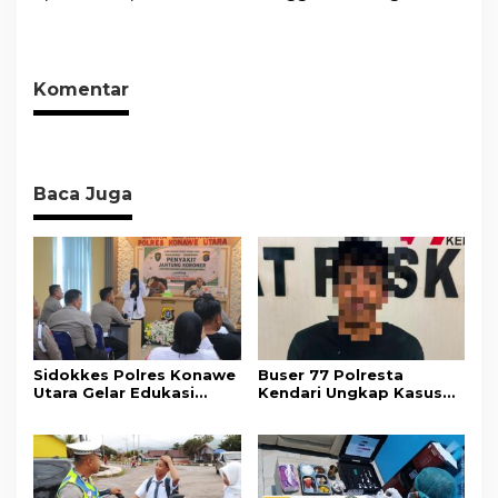
2027 Resmi Diserahkan
Polres konawe Utara,
ke DPRD
Wujudkan Kamtibmas
Kondusif di Bumi Oheo
Komentar
Baca Juga
Sidokkes Polres Konawe
Buser 77 Polresta
Utara Gelar Edukasi
Kendari Ungkap Kasus
Penyakit Jantung
Curnik, Lima Handphone
Koroner, Tingkatkan
Hasil Curian Berhasil
Kesadaran Personel
Diamankan
akan Pentingnya Hidup
Sehat