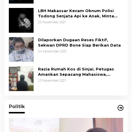
LBH Makassar Kecam Oknum Polisi
Todong Senjata Api ke Anak, Minta
Kapolda Sulsel Tindak Tegas
25 November 2021
Dilaporkan Dugaan Reses Fiktif,
Sekwan DPRD Bone Siap Berikan Data
24 November 2021
Razia Rumah Kos di Sinjai, Petugas
Amankan Sepasang Mahasiswa,
Mengaku Berpacaran
23 November 2021
Politik