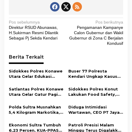
N
Pos sebelumnya
Pos berikutnya
Direktur RSUD Abunawas,
Pengamanan Kampanye
a
H.Sukirman Resmi Dilantik
Calon Gubernur dan Wakil
v
Sebagai Pj Sekda Kendari
Gubernur di Zona C Berjalan
Kondusif
i
g
Berita Terkait
a
s
Sidokkes Polres Konawe
Buser 77 Polresta
Utara Gelar Edukasi
Kendari Ungkap Kasus
i
Penyakit Jantung
Curnik, Lima Handphone
Koroner, Tingkatkan
Hasil Curian Berhasil
p
Satlantas Polres Konawe
Sidokkes Polres Konut
Kesadaran Personel
Diamankan
Utara Gelar Gatur Pagi
Lakukan Food Safety,
o
akan Pentingnya Hidup
Sejumlah Titik Rawan,
Pastikan Makanan
Sehat
s
Ciptakan Kamseltibcar
Memenuhi Standar
Polda Sultra Musnahkan
Diduga Intimidasi
Lantas dan Pelayanan
Keamanan Dan Layak
5,4 Kilogram Narkotika,
Wartawan, CEO PT Jaya
Masyarakat
Konsumsi
Selamatkan Ribuan Jiwa
Nikel Pacific Resmi
dari Ancaman
Terlapor Di Polres
Ekonomi Sultra Tumbuh
Patroli Presisi Malam
Penyalahgunaan
Kolaka
6,23 Persen, KUA-PPAS
Minggu Terus Digalakkan