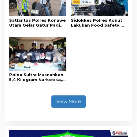
Satlantas Polres Konawe
Sidokkes Polres Konut
Utara Gelar Gatur Pagi
Lakukan Food Safety,
Sejumlah Titik Rawan,
Pastikan Makanan
Ciptakan Kamseltibcar
Memenuhi Standar
Lantas dan Pelayanan
Keamanan Dan Layak
Masyarakat
Konsumsi
Polda Sultra Musnahkan
5,4 Kilogram Narkotika,
Selamatkan Ribuan Jiwa
dari Ancaman
Penyalahgunaan
View More