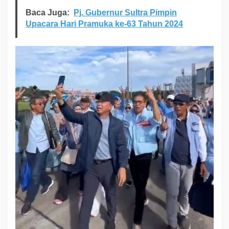
u
Baca Juga:
Pj. Gubernur Sultra Pimpin
n
Upacara Hari Pramuka ke-63 Tahun 2024
g
a
n
D
a
r
i
T
o
k
o
h
M
a
s
y
a
r
a
k
a
t