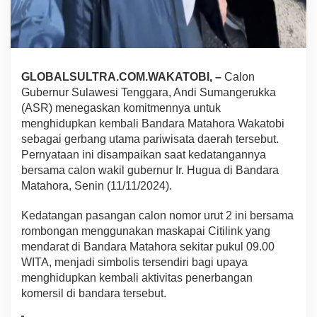
a
h
o
r
a
,
GLOBALSULTRA.COM.WAKATOBI, –
Calon
A
Gubernur Sulawesi Tenggara, Andi Sumangerukka
S
(ASR) menegaskan komitmennya untuk
R
menghidupkan kembali Bandara Matahora Wakatobi
-
H
sebagai gerbang utama pariwisata daerah tersebut.
u
Pernyataan ini disampaikan saat kedatangannya
g
bersama calon wakil gubernur Ir. Hugua di Bandara
u
Matahora, Senin (11/11/2024).
a
P
e
Kedatangan pasangan calon nomor urut 2 ini bersama
r
rombongan menggunakan maskapai Citilink yang
o
mendarat di Bandara Matahora sekitar pukul 09.00
l
WITA, menjadi simbolis tersendiri bagi upaya
e
menghidupkan kembali aktivitas penerbangan
h
D
komersil di bandara tersebut.
u
k