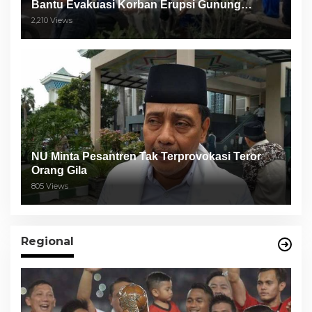
Bantu Evakuasi Korban Erupsi Gunung
Semeru
2,210 Views
NU Minta Pesantren Tak Terprovokasi Teror
Orang Gila
805 Views
Regional