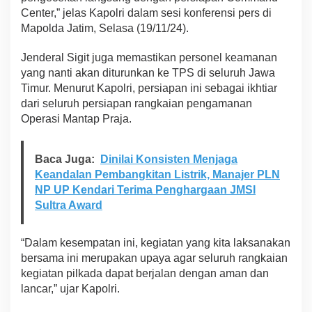
n
Center,” jelas Kapolri dalam sesi konferensi pers di
P
Mapolda Jatim, Selasa (19/11/24).
i
l
Jenderal Sigit juga memastikan personel keamanan
k
yang nanti akan diturunkan ke TPS di seluruh Jawa
a
d
Timur. Menurut Kapolri, persiapan ini sebagai ikhtiar
a
dari seluruh persiapan rangkaian pengamanan
S
Operasi Mantap Praja.
e
r
e
Baca Juga:
Dinilai Konsisten Menjaga
n
Keandalan Pembangkitan Listrik, Manajer PLN
t
a
NP UP Kendari Terima Penghargaan JMSI
k
Sultra Award
d
i
J
“Dalam kesempatan ini, kegiatan yang kita laksanakan
a
bersama ini merupakan upaya agar seluruh rangkaian
t
kegiatan pilkada dapat berjalan dengan aman dan
i
m
lancar,” ujar Kapolri.