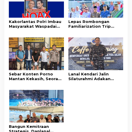
Kakorlantas Polri Imbau
Lepas Rombongan
Masyarakat Waspadai
Familiarization Trip
Hoaks Soal Aturan Tilang
Overland, Gubernur Ajak
Baru
Promosikan Wisata dan
Gerakkan Ekonomi
Daerah
Sebar Konten Porno
Lanal Kendari Jalin
Mantan Kekasih, Seorang
Silaturahmi Adakan
Pria Terancam Pidana 10
Acara Coffee Morning
Tahun Penjara
Bersama Insan Pers.
Bangun Kemitraan
Strategis, Danlanal