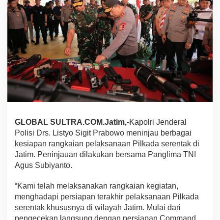
g
l
i
m
a
C
e
k
K
e
s
i
a
GLOBAL SULTRA.COM.Jatim,-
Kapolri Jenderal
p
a
Polisi Drs. Listyo Sigit Prabowo meninjau berbagai
n
kesiapan rangkaian pelaksanaan Pilkada serentak di
P
Jatim. Peninjauan dilakukan bersama Panglima TNI
e
Agus Subiyanto.
n
g
a
“Kami telah melaksanakan rangkaian kegiatan,
m
menghadapi persiapan terakhir pelaksanaan Pilkada
a
serentak khususnya di wilayah Jatim. Mulai dari
n
pengecekan langsung dengan persiapan Command
a