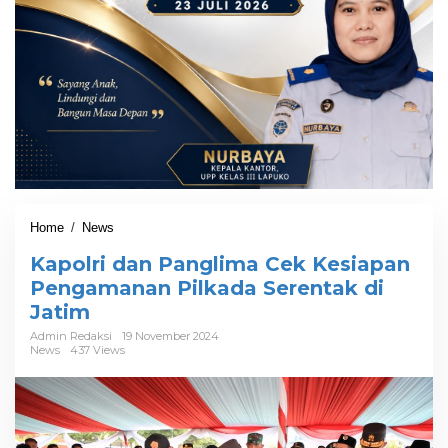
Home
/
News
K
a
Kapolri dan Panglima Cek Kesiapan
p
o
Pengamanan Pilkada Serentak di
l
Jatim
r
i
Admin Redaksi
19 November 2024
News
437 Views
d
a
n
P
a
n