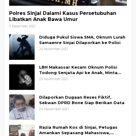
Polres Sinjai Dalami Kasus Persetubuhan
Libatkan Anak Bawa Umur
7 Desember 2021
Diduga Pukul Siswa SMA, Oknum Lurah
Samaenre Sinjai Dilaporkan ke Polisi
25 November 2021
LBH Makassar Kecam Oknum Polisi
Todong Senjata Api ke Anak, Minta
Kapolda Sulsel Tindak Tegas
25 November 2021
Dilaporkan Dugaan Reses Fiktif,
Sekwan DPRD Bone Siap Berikan Data
24 November 2021
Razia Rumah Kos di Sinjai, Petugas
Amankan Sepasang Mahasiswa,