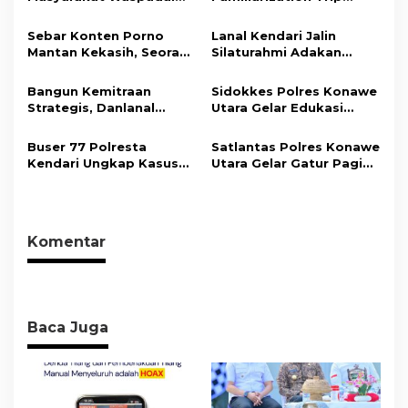
i
Hoaks Soal Aturan Tilang
Overland, Gubernur Ajak
Baru
Promosikan Wisata dan
p
Sebar Konten Porno
Lanal Kendari Jalin
Gerakkan Ekonomi
Mantan Kekasih, Seorang
Silaturahmi Adakan
o
Daerah
Pria Terancam Pidana 10
Acara Coffee Morning
s
Tahun Penjara
Bersama Insan Pers.
Bangun Kemitraan
Sidokkes Polres Konawe
Strategis, Danlanal
Utara Gelar Edukasi
Kendari Ajak Media
Penyakit Jantung
Wujudkan Informasi
Koroner, Tingkatkan
Buser 77 Polresta
Satlantas Polres Konawe
Objektif dan Berimbang
Kesadaran Personel
Kendari Ungkap Kasus
Utara Gelar Gatur Pagi
akan Pentingnya Hidup
Curnik, Lima Handphone
Sejumlah Titik Rawan,
Sehat
Hasil Curian Berhasil
Ciptakan Kamseltibcar
Diamankan
Lantas dan Pelayanan
Masyarakat
Komentar
Baca Juga