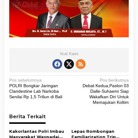
Ikuti Kami
N
Pos sebelumnya
Pos berikutnya
POLRI Bongkar Jaringan
Debat Kedua,Paslon 03
a
Clandestine Lab Narkoba
Dalle-Suhaemi Siap
v
Senilai Rp 1,5 Triliun di Bali
Wakafkan Diri Untuk
Memajukan Koltim
i
g
Berita Terkait
a
s
Kakorlantas Polri Imbau
Lepas Rombongan
Masyarakat Waspadai
Familiarization Trip