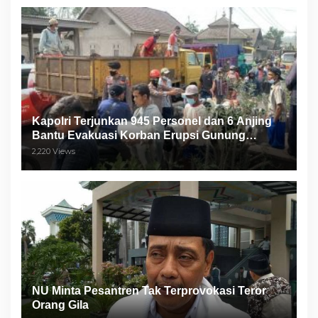
Kapolri Terjunkan 945 Personel dan 6 Anjing
Bantu Evakuasi Korban Erupsi Gunung
Semeru
2,220 Views
NU Minta Pesantren Tak Terprovokasi Teror
Orang Gila