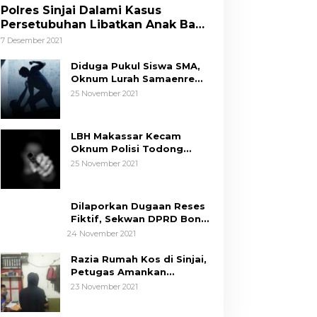
Polres Sinjai Dalami Kasus
Persetubuhan Libatkan Anak Bawa
Umur
7 Desember 2021
Diduga Pukul Siswa SMA,
Oknum Lurah Samaenre
Sinjai Dilaporkan ke Polisi
25 November 2021
LBH Makassar Kecam
Oknum Polisi Todong
Senjata Api ke Anak, Minta
25 November 2021
Kapolda Sulsel Tindak
Tegas
Dilaporkan Dugaan Reses
Fiktif, Sekwan DPRD Bone
Siap Berikan Data
24 November 2021
Razia Rumah Kos di Sinjai,
Petugas Amankan
Sepasang Mahasiswa,
23 November 2021
Mengaku Berpacaran
Tim Hukum ASR-Hugua