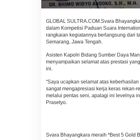
r
e
s
i
GLOBAL SULTRA.COM.Svara Bhayangkara P
v
dalam Kompetisi Paduan Suara Internation
e
rangkaian kegiatannya berlangsung dari 
S
Semarang, Jawa Tengah.
t
a
g
Asisten Kapolri Bidang Sumber Daya Manus
e
menyampaikan selamat atas prestasi yang 
P
ini.
e
r
“Saya ucapkan selamat atas keberhasilan
f
o
sangat mengapresiasi kerja keras rekan
r
melalui pentas seni, apalagi ini levelnya in
m
Prasetyo.
a
n
c
e
Svara Bhayangkara meraih *Best 5 Gold B