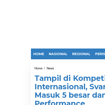
HOME
NASIONAL
REGIONAL
PERI
Home
/
News
T
a
Tampil di Kompet
m
p
Internasional, Sva
i
l
Masuk 5 besar dan
d
i
Performance
K