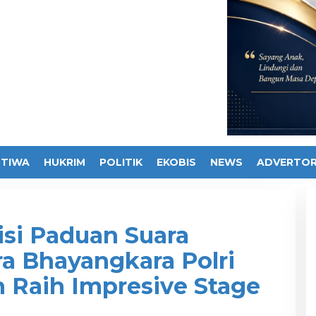
STIWA
HUKRIM
POLITIK
EKOBIS
NEWS
ADVERTOR
isi Paduan Suara
ra Bhayangkara Polri
 Raih Impresive Stage