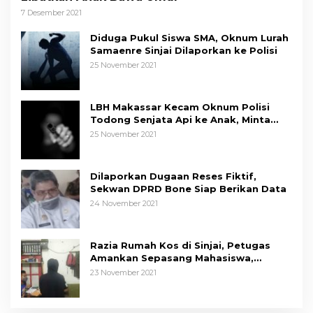
7 Desember 2021
Diduga Pukul Siswa SMA, Oknum Lurah
Samaenre Sinjai Dilaporkan ke Polisi
25 November 2021
LBH Makassar Kecam Oknum Polisi
Todong Senjata Api ke Anak, Minta
Kapolda Sulsel Tindak Tegas
25 November 2021
Dilaporkan Dugaan Reses Fiktif,
Sekwan DPRD Bone Siap Berikan Data
24 November 2021
Razia Rumah Kos di Sinjai, Petugas
Amankan Sepasang Mahasiswa,
Mengaku Berpacaran
23 November 2021