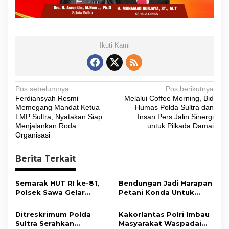
Ikuti Kami
N
Pos sebelumnya
Pos berikutnya
Ferdiansyah Resmi
Melalui Coffee Morning, Bid
a
Memegang Mandat Ketua
Humas Polda Sultra dan
v
LMP Sultra, Nyatakan Siap
Insan Pers Jalin Sinergi
Menjalankan Roda
untuk Pilkada Damai
i
Organisasi
g
Berita Terkait
a
s
Semarak HUT RI ke-81,
Bendungan Jadi Harapan
i
Polsek Sawa Gelar
Petani Konda Untuk
Pengamanan
Tingkatkan Produksi
p
Pembukaan Pekan
Padi
Ditreskrimum Polda
Kakorlantas Polri Imbau
o
Olahraga 2026 Tingkat
Sultra Serahkan
Masyarakat Waspadai
Kecamatan