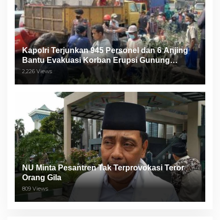
Kapolri Terjunkan 945 Personel dan 6 Anjing
Bantu Evakuasi Korban Erupsi Gunung
Semeru
2,226 Views
NU Minta Pesantren Tak Terprovokasi Teror
Orang Gila
809 Views