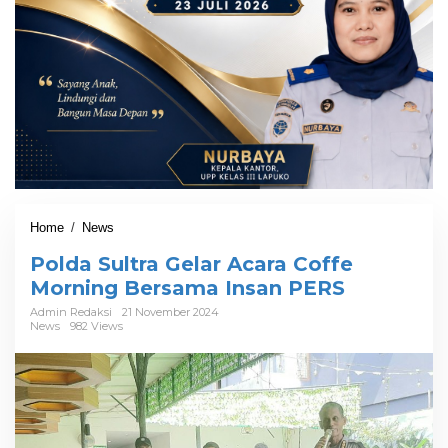
Home
/
News
P
o
Polda Sultra Gelar Acara Coffe
l
d
Morning Bersama Insan PERS
a
Admin Redaksi
21 November 2024
S
News
982 Views
u
l
t
r
a
G
e