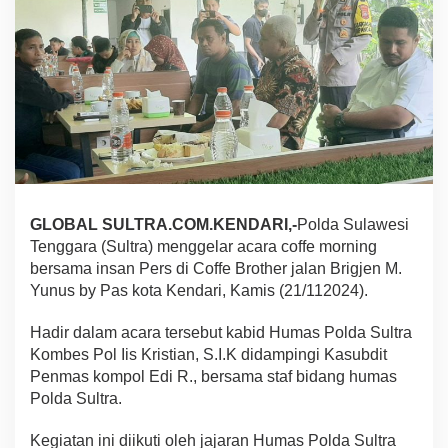
l
a
r
A
c
a
r
a
C
o
f
f
GLOBAL SULTRA.COM.KENDARI,-
Polda Sulawesi
e
Tenggara (Sultra) menggelar acara coffe morning
M
o
bersama insan Pers di Coffe Brother jalan Brigjen M.
r
Yunus by Pas kota Kendari, Kamis (21/112024).
n
i
Hadir dalam acara tersebut kabid Humas Polda Sultra
n
Kombes Pol Iis Kristian, S.I.K didampingi Kasubdit
g
B
Penmas kompol Edi R., bersama staf bidang humas
e
Polda Sultra.
r
s
Kegiatan ini diikuti oleh jajaran Humas Polda Sultra
a