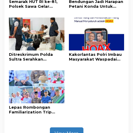
Semarak HUT RI ke-81,
Bendungan Jadi Harapan
Polsek Sawa Gelar
Petani Konda Untuk
Pengamanan
Tingkatkan Produksi
Pembukaan Pekan
Padi
Olahraga 2026 Tingkat
Kecamatan
Ditreskrimum Polda
Kakorlantas Polri Imbau
Sultra Serahkan
Masyarakat Waspadai
Tersangka dan Barang
Hoaks Soal Aturan Tilang
Bukti Kasus Dugaan
Baru
Penyelenggaraan
Perjalanan Ibadah Umrah
Tanpa Izin ke Kejaksaan
Lepas Rombongan
Familiarization Trip
Overland, Gubernur Ajak
Promosikan Wisata dan
Gerakkan Ekonomi
Daerah