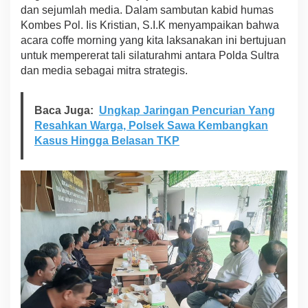
dan sejumlah media. Dalam sambutan kabid humas
m
a
Kombes Pol. Iis Kristian, S.I.K menyampaikan bahwa
I
acara coffe morning yang kita laksanakan ini bertujuan
n
untuk mempererat tali silaturahmi antara Polda Sultra
s
dan media sebagai mitra strategis.
a
n
P
Baca Juga:
Ungkap Jaringan Pencurian Yang
E
R
Resahkan Warga, Polsek Sawa Kembangkan
S
Kasus Hingga Belasan TKP