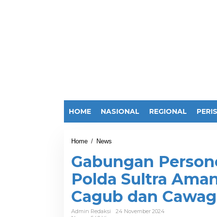
HOME
NASIONAL
REGIONAL
PERI
Home
/
News
G
a
Gabungan Person
b
u
Polda Sultra Ama
n
g
Cagub dan Cawagu
a
n
P
Admin Redaksi
24 November 2024