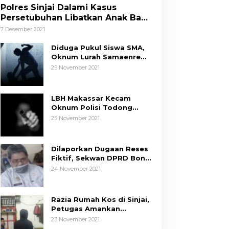
Polres Sinjai Dalami Kasus
Persetubuhan Libatkan Anak Bawa
Umur
7 Desember 2021
Diduga Pukul Siswa SMA,
Oknum Lurah Samaenre
Sinjai Dilaporkan ke Polisi
25 November 2021
LBH Makassar Kecam
Oknum Polisi Todong
Senjata Api ke Anak, Minta
25 November 2021
Kapolda Sulsel Tindak
Tegas
Dilaporkan Dugaan Reses
Fiktif, Sekwan DPRD Bone
Siap Berikan Data
24 November 2021
Razia Rumah Kos di Sinjai,
Petugas Amankan
Sepasang Mahasiswa,
23 November 2021
Mengaku Berpacaran