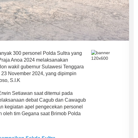
nyak 300 personel Polda Sultra yang
Praja Anoa 2024 melaksanakan
lon wakil gubernur Sulawesi Tenggara
m 23 November 2024, yang dipimpin
so, S.I.K
rwin Setiawan saat ditemui pada
elaksanaan debat Cagub dan Cawagub
gan kegiatan apel pengecekan personel
an oleh tim Gegana saat Brimob Polda