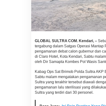
S
u
l
t
r
a
A
m
a
n
GLOBAL SULTRA COM. Kendari, –
Seba
k
tergabung dalam Satgas Operasi Mantap 
a
pengamanan debat calon gubernur dan ca
n
di Claro Hotel, Kota Kendari, Sabtu mala
D
oleh Dir Samapta Kombes Pol Wasis Santo
e
b
a
Kabag Ops Sat Brimob Polda Sultra AKP E
t
Sabtu malam mengatakan pengamanan p
T
Sultra yang terakhir tersebut diawali den
e
pengamanan lalu sterilisasi yang dilakuk
r
a
Sultra yang terdiri dari 30 personel.
k
h
i