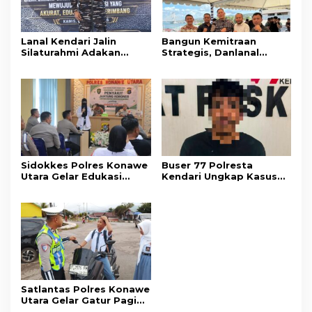
Lanal Kendari Jalin
Bangun Kemitraan
Silaturahmi Adakan
Strategis, Danlanal
Acara Coffee Morning
Kendari Ajak Media
Bersama Insan Pers.
Wujudkan Informasi
Objektif dan Berimbang
Sidokkes Polres Konawe
Buser 77 Polresta
Utara Gelar Edukasi
Kendari Ungkap Kasus
Penyakit Jantung
Curnik, Lima Handphone
Koroner, Tingkatkan
Hasil Curian Berhasil
Kesadaran Personel
Diamankan
akan Pentingnya Hidup
Sehat
Satlantas Polres Konawe
Utara Gelar Gatur Pagi
Sejumlah Titik Rawan,