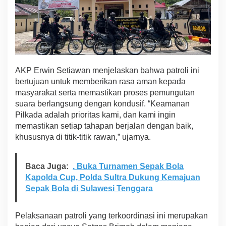
t
r
a
P
a
t
r
AKP Erwin Setiawan menjelaskan bahwa patroli ini
o
bertujuan untuk memberikan rasa aman kepada
l
i
masyarakat serta memastikan proses pemungutan
D
suara berlangsung dengan kondusif. “Keamanan
a
Pilkada adalah prioritas kami, dan kami ingin
n
memastikan setiap tahapan berjalan dengan baik,
S
a
khususnya di titik-titik rawan,” ujarnya.
m
b
a
Baca Juga:
. Buka Turnamen Sepak Bola
n
Kapolda Cup, Polda Sultra Dukung Kemajuan
g
Sepak Bola di Sulawesi Tenggara
k
e
L
Pelaksanaan patroli yang terkoordinasi ini merupakan
o