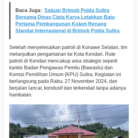
2
Baca Juga:
Satuan Brimob Polda Sultra
0
2
Bersama Dinas Cipta Karya Letakkan Batu
4
Pertama Pembangunan Kolam Renang
,
Standar Internasional di Brimob Polda Sultra
S
a
t
Setelah menyelesaikan patroli di Konawe Selatan, tim
g
melanjutkan pengamanan ke Kota Kendari. Rute
a
s
patroli di Kendari mencakup area strategis seperti
B
kantor Badan Pengawas Pemilu (Bawaslu) dan
r
Komisi Pemilihan Umum (KPU) Sultra. Kegiatan ini
i
berlangsung pada Rabu, 27 November 2024, dan
m
berjalan lancar, kondusif dan terkendali tanpa adanya
o
b
hambatan.
P
o
l
d
a
S
u
l