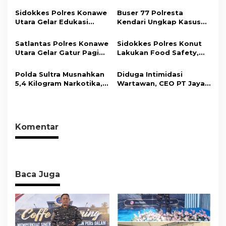
p
Bersama Insan Pers.
Wujudkan Informasi
Sidokkes Polres Konawe
Buser 77 Polresta
o
Objektif dan Berimbang
Utara Gelar Edukasi
Kendari Ungkap Kasus
s
Penyakit Jantung
Curnik, Lima Handphone
Koroner, Tingkatkan
Hasil Curian Berhasil
Satlantas Polres Konawe
Sidokkes Polres Konut
Kesadaran Personel
Diamankan
Utara Gelar Gatur Pagi
Lakukan Food Safety,
akan Pentingnya Hidup
Sejumlah Titik Rawan,
Pastikan Makanan
Sehat
Ciptakan Kamseltibcar
Memenuhi Standar
Polda Sultra Musnahkan
Diduga Intimidasi
Lantas dan Pelayanan
Keamanan Dan Layak
5,4 Kilogram Narkotika,
Wartawan, CEO PT Jaya
Masyarakat
Konsumsi
Selamatkan Ribuan Jiwa
Nikel Pacific Resmi
dari Ancaman
Terlapor Di Polres
Penyalahgunaan
Kolaka
Komentar
Baca Juga