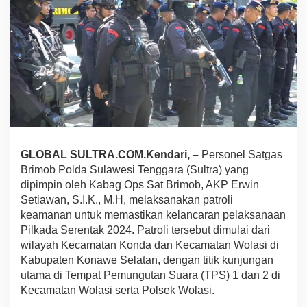
n
a
n
P
e
m
u
n
g
u
t
a
GLOBAL SULTRA.COM.Kendari, –
Personel Satgas
n
Brimob Polda Sulawesi Tenggara (Sultra) yang
S
u
dipimpin oleh Kabag Ops Sat Brimob, AKP Erwin
a
Setiawan, S.I.K., M.H, melaksanakan patroli
r
keamanan untuk memastikan kelancaran pelaksanaan
a
Pilkada Serentak 2024. Patroli tersebut dimulai dari
P
i
wilayah Kecamatan Konda dan Kecamatan Wolasi di
l
Kabupaten Konawe Selatan, dengan titik kunjungan
k
utama di Tempat Pemungutan Suara (TPS) 1 dan 2 di
a
Kecamatan Wolasi serta Polsek Wolasi.
d
a