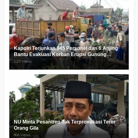
Kapolri Terjunkan 945 Personel dan 6 Anjing
Bantu Evakuasi Korban Erupsi Gunung
Semeru
2,211 Views
NU Minta Pesantren Tak Terprovokasi Teror
Orang Gila
806 Views