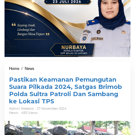
Home
/
News
P
a
Pastikan Keamanan Pemungutan
s
t
Suara Pilkada 2024, Satgas Brimob
i
Polda Sultra Patroli Dan Sambang
k
ke Lokasi TPS
a
n
Admin Redaksi
27 November 2024
K
News
493 Views
e
a
m
a