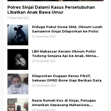
Polres Sinjai Dalami Kasus Persetubuhan
Libatkan Anak Bawa Umur
7 Desember 2021
Diduga Pukul Siswa SMA, Oknum Lurah
Samaenre Sinjai Dilaporkan ke Polisi
25 November 2021
LBH Makassar Kecam Oknum Polisi
Todong Senjata Api ke Anak, Minta
Kapolda Sulsel Tindak Tegas
25 November 2021
Dilaporkan Dugaan Reses Fiktif,
Sekwan DPRD Bone Siap Berikan Data
24 November 2021
Razia Rumah Kos di Sinjai, Petugas
Amankan Sepasang Mahasiswa,
Mengaku Berpacaran
23 November 2021