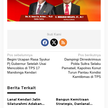
Ikuti Kami
N
Pos sebelumnya
Pos berikutnya
Begini Ucapan Rasa Syukur
Dampingi Dirreskrimsus
a
Pj Gubernur Setelah Usai
Polda Sultra Selaku
v
Mencoblos di TPS 17
Pamatwil, Kapolres Konut
Mandonga Kendari
Turun Pantau Kondisi
i
Kamtibmas di TPS
g
Berita Terkait
a
s
Lanal Kendari Jalin
Bangun Kemitraan
i
Silaturahmi Adakan
Strategis, Danlanal
Acara Coffee Morning
Kendari Ajak Media