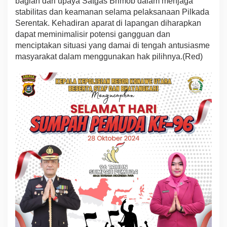
bagian dari upaya Satgas Brimob dalam menjaga
k
a
stabilitas dan keamanan selama pelaksanaan Pilkada
s
Serentak. Kehadiran aparat di lapangan diharapkan
i
dapat meminimalisir potensi gangguan dan
T
menciptakan situasi yang damai di tengah antusiasme
P
S
masyarakat dalam menggunakan hak pilihnya.(Red)