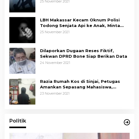
25 November 2021
LBH Makassar Kecam Oknum Polisi
Todong Senjata Api ke Anak, Minta
Kapolda Sulsel Tindak Tegas
25 November 2021
Dilaporkan Dugaan Reses Fiktif,
Sekwan DPRD Bone Siap Berikan Data
24 November 2021
Razia Rumah Kos di Sinjai, Petugas
Amankan Sepasang Mahasiswa,
Mengaku Berpacaran
23 November 2021
Politik