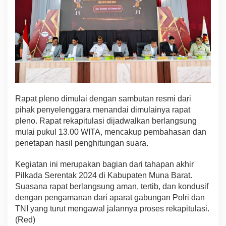
a
d
a
2
0
2
4
d
i
M
Rapat pleno dimulai dengan sambutan resmi dari
u
n
pihak penyelenggara menandai dimulainya rapat
a
pleno. Rapat rekapitulasi dijadwalkan berlangsung
B
mulai pukul 13.00 WITA, mencakup pembahasan dan
a
penetapan hasil penghitungan suara.
r
a
t
Kegiatan ini merupakan bagian dari tahapan akhir
B
Pilkada Serentak 2024 di Kabupaten Muna Barat.
e
Suasana rapat berlangsung aman, tertib, dan kondusif
r
dengan pengamanan dari aparat gabungan Polri dan
l
TNI yang turut mengawal jalannya proses rekapitulasi.
a
n
(Red)