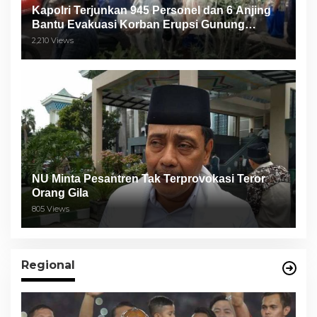
Kapolri Terjunkan 945 Personel dan 6 Anjing
Bantu Evakuasi Korban Erupsi Gunung
Semeru
2,210 Views
NU Minta Pesantren Tak Terprovokasi Teror
Orang Gila
805 Views
Regional