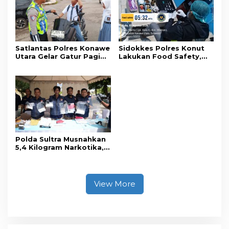
Sehat
Satlantas Polres Konawe
Sidokkes Polres Konut
Utara Gelar Gatur Pagi
Lakukan Food Safety,
Sejumlah Titik Rawan,
Pastikan Makanan
Ciptakan Kamseltibcar
Memenuhi Standar
Lantas dan Pelayanan
Keamanan Dan Layak
Masyarakat
Konsumsi
Polda Sultra Musnahkan
5,4 Kilogram Narkotika,
Selamatkan Ribuan Jiwa
dari Ancaman
Penyalahgunaan
View More