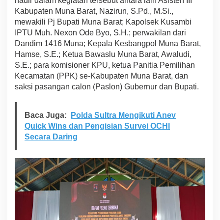
hadir dalam kegiatan tersebut antara lain Asisten III
l
Kabupaten Muna Barat, Nazirun, S.Pd., M.Si.,
e
mewakili Pj Bupati Muna Barat; Kapolsek Kusambi
n
IPTU Muh. Nexon Ode Byo, S.H.; perwakilan dari
o
R
Dandim 1416 Muna; Kepala Kesbangpol Muna Barat,
e
Hamse, S.E.; Ketua Bawaslu Muna Barat, Awaludi,
k
S.E.; para komisioner KPU, ketua Panitia Pemilihan
a
Kecamatan (PPK) se-Kabupaten Muna Barat, dan
p
saksi pasangan calon (Paslon) Gubernur dan Bupati.
i
t
u
l
Baca Juga:
Polda Sultra Mengikuti Anev
a
Quick Wins dan Pengisian Survei OCHI
s
Secara Daring
i
H
a
s
i
l
P
i
l
k