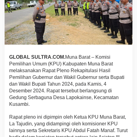
n
P
e
r
s
o
n
e
l
T
GLOBAL SULTRA.COM.
Muna Barat – Komisi
N
Pemilihan Umum (KPU) Kabupaten Muna Barat
I
-
melaksanakan Rapat Pleno Rekapitulasi Hasil
P
Pemilihan Gubernur dan Wakil Gubernur serta Bupati
o
dan Wakil Bupati Tahun 2024, pada Kamis, 4
l
Desember 2024. Rapat tersebut berlangsung di
r
Gedung Serbaguna Desa Lapokainse, Kecamatan
i
,
Kusambi.
R
a
Rapat pleno ini dipimpin oleh Ketua KPU Muna Barat,
p
La Tajudin, yang didampingi oleh komisioner KPU
a
lainnya serta Sekretaris KPU Abdul Fatah Manaf. Turut
t
P