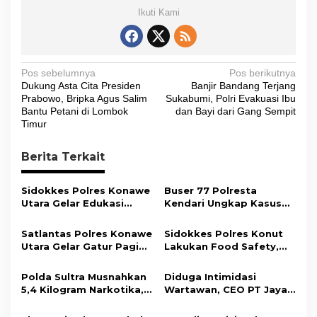
Ikuti Kami
N
Pos sebelumnya
Pos berikutnya
Dukung Asta Cita Presiden
Banjir Bandang Terjang
a
Prabowo, Bripka Agus Salim
Sukabumi, Polri Evakuasi Ibu
v
Bantu Petani di Lombok
dan Bayi dari Gang Sempit
Timur
i
g
Berita Terkait
a
s
Sidokkes Polres Konawe
Buser 77 Polresta
Utara Gelar Edukasi
Kendari Ungkap Kasus
i
Penyakit Jantung
Curnik, Lima Handphone
Koroner, Tingkatkan
Hasil Curian Berhasil
p
Satlantas Polres Konawe
Sidokkes Polres Konut
Kesadaran Personel
Diamankan
Utara Gelar Gatur Pagi
Lakukan Food Safety,
o
akan Pentingnya Hidup
Sejumlah Titik Rawan,
Pastikan Makanan
Sehat
s
Ciptakan Kamseltibcar
Memenuhi Standar
Polda Sultra Musnahkan
Diduga Intimidasi
Lantas dan Pelayanan
Keamanan Dan Layak
5,4 Kilogram Narkotika,
Wartawan, CEO PT Jaya
Masyarakat
Konsumsi
Selamatkan Ribuan Jiwa
Nikel Pacific Resmi
dari Ancaman
Terlapor Di Polres