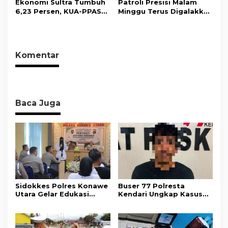
Ekonomi Sultra Tumbuh
Patroli Presisi Malam
Penyalahgunaan
Kolaka
6,23 Persen, KUA-PPAS
Minggu Terus Digalakkan
2027 Resmi Diserahkan
Polres konawe Utara,
ke DPRD
Wujudkan Kamtibmas
Kondusif di Bumi Oheo
Komentar
Baca Juga
Sidokkes Polres Konawe
Buser 77 Polresta
Utara Gelar Edukasi
Kendari Ungkap Kasus
Penyakit Jantung
Curnik, Lima Handphone
Koroner, Tingkatkan
Hasil Curian Berhasil
Kesadaran Personel
Diamankan
akan Pentingnya Hidup