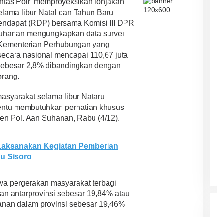
s Polri memproyeksikan lonjakan
elama libur Natal dan Tahun Baru
Pendapat (RDP) bersama Komisi III DPR
n Suhanan mengungkapkan data survei
) Kementerian Perhubungan yang
secara nasional mencapai 110,67 juta
 sebesar 2,8% dibandingkan dengan
orang.
masyarakat selama libur Nataru
 tentu membutuhkan perhatian khusus
Irjen Pol. Aan Suhanan, Rabu (4/12).
Laksanakan Kegiatan Pemberian
u Sisoro
ASR-HUGUA Berpeluang Besar,
wa pergerakan masyarakat terbagi
Ini Prediksi Pengamat Politik
nan antarprovinsi sebesar 19,84% atau
Pada Pilkada Sultra “Hanya
Di News, Politik
|
4 November 2024
lanan dalam provinsi sebesar 19,46%
Ada Satu Putaran”