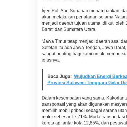
a
n
Irjen Pol. Aan Suhanan menambahkan, dae
g
akan melakukan perjalanan selama Nataru 
,
menjadi daerah tujuan utama, diikuti ole
P
o
Barat, dan Sumatera Utara.
l
r
“Jawa Timur tetap menjadi daerah asal dan t
i
Setelah itu ada Jawa Tengah, Jawa Barat, 
S
sangat penting bagi kami untuk mempersiap
i
a
jelasnya.
p
k
a
Baca Juga:
Wujudkan Energi Berkea
n
Provinsi Sulawesi Tenggara Gelar D
S
t
r
Dalam kesempatan yang sama, Kakorlanta
a
transportasi yang akan digunakan masya
t
e
memilih mobil pribadi sebagai sarana uta
g
motor sebesar 17,71%. Moda transportasi 
i
kereta api antar kota 12,85%, dan pesawa
L