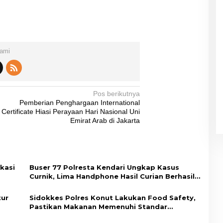
Kami
Pos berikutnya
Pemberian Penghargaan International
Certificate Hiasi Perayaan Hari Nasional Uni
Emirat Arab di Jakarta
kasi
Buser 77 Polresta Kendari Ungkap Kasus
Curnik, Lima Handphone Hasil Curian Berhasil
dup
Diamankan
tur
Sidokkes Polres Konut Lakukan Food Safety,
Pastikan Makanan Memenuhi Standar
Keamanan Dan Layak Konsumsi