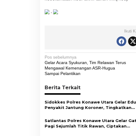
.
Ikuti 
N
Pos sebelumnya
Gelar Acara Syukuran, Tim Relawan Terus
a
Mengawal Kemenangan ASR-Hugua
v
Sampai Pelantikan
i
Berita Terkait
g
a
Sidokkes Polres Konawe Utara Gelar Edu
s
Penyakit Jantung Koroner, Tingkatkan
Kesadaran Personel akan Pentingnya Hi
i
Sehat
Satlantas Polres Konawe Utara Gelar Ga
p
Pagi Sejumlah Titik Rawan, Ciptakan
Kamseltibcar Lantas dan Pelayanan
o