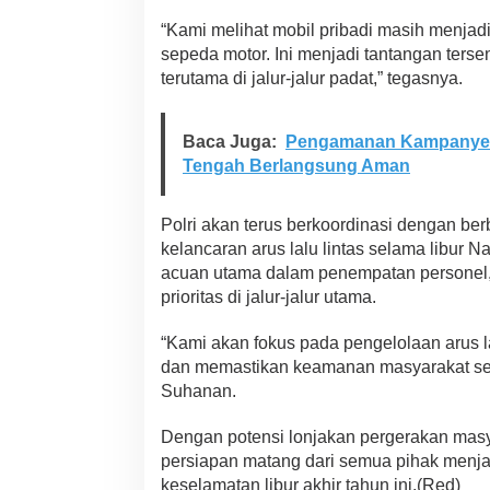
a
“Kami melihat mobil pribadi masih menjadi
l
u
sepeda motor. Ini menjadi tantangan tersen
L
terutama di jalur-jalur padat,” tegasnya.
i
n
t
Baca Juga:
Pengamanan Kampanye 
a
Tengah Berlangsung Aman
s
Polri akan terus berkoordinasi dengan be
kelancaran arus lalu lintas selama libur Na
acuan utama dalam penempatan personel, r
prioritas di jalur-jalur utama.
“Kami akan fokus pada pengelolaan arus lalu
dan memastikan keamanan masyarakat sela
Suhanan.
Dengan potensi lonjakan pergerakan masya
persiapan matang dari semua pihak menja
keselamatan libur akhir tahun ini.(Red)