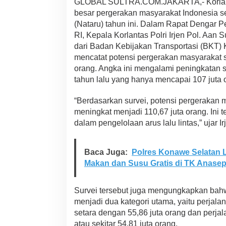
GLOBAL SULTRA.COM.JAKARTA,- Korlanta
u
besar pergerakan masyarakat Indonesia s
D
i
(Nataru) tahun ini. Dalam Rapat Dengar 
p
RI, Kepala Korlantas Polri Irjen Pol. Aa
r
dari Badan Kebijakan Transportasi (BKT
e
mencatat potensi pergerakan masyarakat 
d
i
orang. Angka ini mengalami peningkatan
k
tahun lalu yang hanya mencapai 107 juta 
s
i
“Berdasarkan survei, potensi pergerakan 
C
meningkat menjadi 110,67 juta orang. Ini
a
p
dalam pengelolaan arus lalu lintas,” ujar 
a
i
1
Baca Juga:
Polres Konawe Selatan 
1
Makan dan Susu Gratis di TK Anasep
0
J
u
Survei tersebut juga mengungkapkan bah
t
menjadi dua kategori utama, yaitu perjala
a
setara dengan 55,86 juta orang dan perja
O
r
atau sekitar 54,81 juta orang.