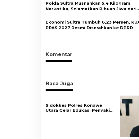
Masyarakat
Polda Sultra Musnahkan 5,4 Kilogram
s
Narkotika, Selamatkan Ribuan Jiwa dari
Ancaman Penyalahgunaan
Ekonomi Sultra Tumbuh 6,23 Persen, KU
PPAS 2027 Resmi Diserahkan ke DPRD
Komentar
Baca Juga
Sidokkes Polres Konawe
Utara Gelar Edukasi Penyakit
Jantung Koroner, Tingkatkan
Kesadaran Personel akan
Pentingnya Hidup Sehat