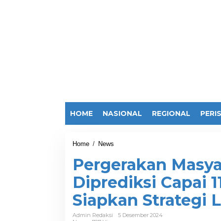
HOME
NASIONAL
REGIONAL
PERI
Home
/
News
P
e
Pergerakan Masyar
r
g
Diprediksi Capai 1
e
r
Siapkan Strategi L
a
k
a
Admin Redaksi
5 Desember 2024