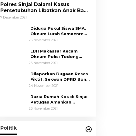
Polres Sinjai Dalami Kasus
Persetubuhan Libatkan Anak Bawa
Umur
7 Desember 2021
Diduga Pukul Siswa SMA,
Oknum Lurah Samaenre
Sinjai Dilaporkan ke Polisi
25 November 2021
LBH Makassar Kecam
Oknum Polisi Todong
Senjata Api ke Anak, Minta
25 November 2021
Kapolda Sulsel Tindak
Tegas
Dilaporkan Dugaan Reses
Fiktif, Sekwan DPRD Bone
Siap Berikan Data
24 November 2021
Razia Rumah Kos di Sinjai,
Petugas Amankan
Sepasang Mahasiswa,
23 November 2021
Mengaku Berpacaran
Tim Hukum ASR-Hugua
Dengan Tegas Menolak
Adanya Tuduhan Politik Uang,
Di News, Politik
|
29 Oktober 2024
Politik
Pasar Murah Tidak