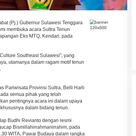
bat (Pj.) Gubernur Sulawesi Tenggara
esmi membuka acara Sultra Tenun
Lapangan Eks MTQ, Kendari, pada
Culture Southeast Sulawesi”, yang
a, utamanya dalam ragam motif tenun
ASR-HUGUA Berpeluang Besar,
.
Ini Prediksi Pengamat Politik
Pada Pilkada Sultra “Hanya
Di News, Politik
|
4 November 2024
Ada Satu Putaran”
Pariwisata Provinsi Sultra, Belli Harli
pada semua pihak yang telah
kan pentingnya acara ini dalam upaya
khususnya dalam bidang tenun.
ndap Budhi Revianto dengan resmi
cap Bismillahirrahmanirrahim, pada
 13.30 WITA, Pawai Budaya dalam rangka