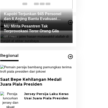
Tidak Terbukti
Kapolri Terjunkan 945 Personel
dan 6 Anjing Bantu Evakuasi
Nasional
Korban Erupsi Gunung Semeru
2,221 Views
NU Minta Pesantren Tak
Terprovokasi Teror Orang Gila
808 Views
Regional
Saat Bepe Kehilangan Medali
Juara Piala Presiden
Jersey Persija Laku Keras
Usai Juara Piala Presiden