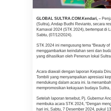
o
v
S
u
GLOBAL SULTRA.COM.Kendari, –
Penja
l
(Sultra), Andap Budhi Revianto, secara r
t
r
Karnaval 2024 (STK 2024), bertempat di 
a
Sabtu, (07/12/2024).
P
r
STK 2024 ini mengusung tema “Beauty of 
o
menggambarkan keindahan seni dan buday
m
o
yang dihasilkan oleh Penenun lokal Sultra
s
i
k
Acara diawali dengan laporan Kepala Dinas 
a
Tombili yang menyampaikan apresiasi ke
n
T
mendukung dalam acara ini. Ia menambah
e
mempromosikan kekayaan budaya Sultra, 
n
u
Setelah laporan tersebut, Pj. Gubernur A
n
membuka acara STK 2024, “Dengan mengu
L
o
hari ini, Sabtu, 7 Desember 2024, pukul