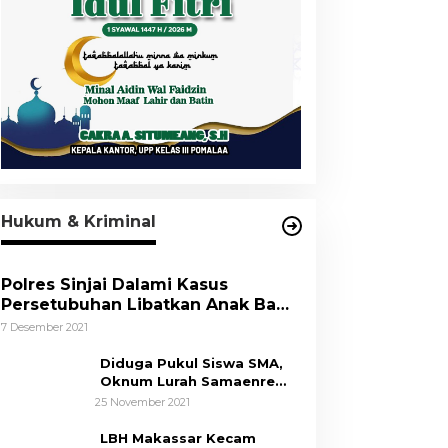
Hukum & Kriminal
Polres Sinjai Dalami Kasus
Persetubuhan Libatkan Anak Bawa
Umur
7 Desember 2021
Diduga Pukul Siswa SMA,
Oknum Lurah Samaenre
Sinjai Dilaporkan ke Polisi
25 November 2021
LBH Makassar Kecam