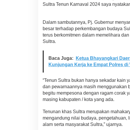
k
Sultra Tenun Karnaval 2024 saya nyatakan
a
l
Dalam sambutannya, Pj. Gubernur menya
besar terhadap perkembangan budaya Sult
terus berkomitmen dalam memelihara da
Sultra.
Baca Juga:
Ketua Bhayangkari Daer
Kunjungan Kerja ke Empat Polres di
“Tenun Sultra bukan hanya sekadar kain y
dan pewarnaannya masih menggunakan ba
begitu mempesona dengan ragam corak 
masing kabupaten / kota yang ada.
Tenunan khas Sultra merupakan mahakarya
mengandung nilai budaya, pengetahuan, l
alam serta masyarakat Sultra,” ujarnya.