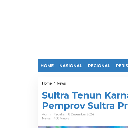
HOME
NASIONAL
REGIONAL
PERI
Home
/
News
S
u
Sultra Tenun Karn
l
t
Pemprov Sultra P
r
a
T
Admin Redaksi
8 Desember 2024
News
458 Views
e
n