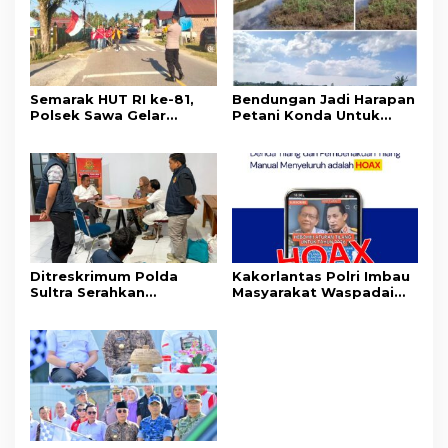
Semarak HUT RI ke-81,
Bendungan Jadi Harapan
Polsek Sawa Gelar
Petani Konda Untuk
Pengamanan
Tingkatkan Produksi
Pembukaan Pekan
Padi
Olahraga 2026 Tingkat
Kecamatan
Ditreskrimum Polda
Kakorlantas Polri Imbau
Sultra Serahkan
Masyarakat Waspadai
Tersangka dan Barang
Hoaks Soal Aturan Tilang
Bukti Kasus Dugaan
Baru
Penyelenggaraan
Perjalanan Ibadah Umrah
Tanpa Izin ke Kejaksaan