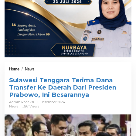
Home
/
News
S
u
Sulawesi Tenggara Terima Dana
l
a
Transfer Ke Daerah Dari Presiden
w
Prabowo, Ini Besarannya
e
s
Admin Redaksi
11 Desember 2024
News
1,397 Views
i
T
e
n
g
g