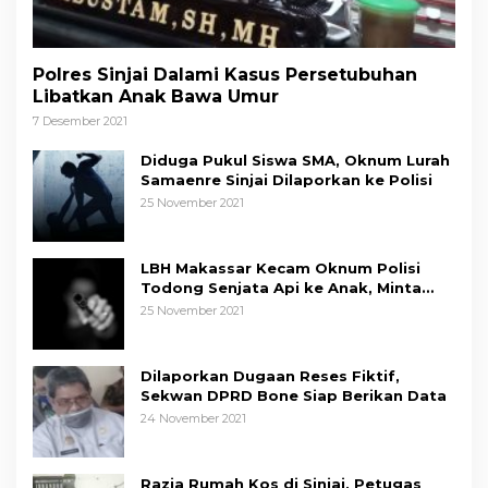
Polres Sinjai Dalami Kasus Persetubuhan
Libatkan Anak Bawa Umur
7 Desember 2021
Diduga Pukul Siswa SMA, Oknum Lurah
Samaenre Sinjai Dilaporkan ke Polisi
25 November 2021
LBH Makassar Kecam Oknum Polisi
Todong Senjata Api ke Anak, Minta
Kapolda Sulsel Tindak Tegas
25 November 2021
Dilaporkan Dugaan Reses Fiktif,
Sekwan DPRD Bone Siap Berikan Data
24 November 2021
Razia Rumah Kos di Sinjai, Petugas