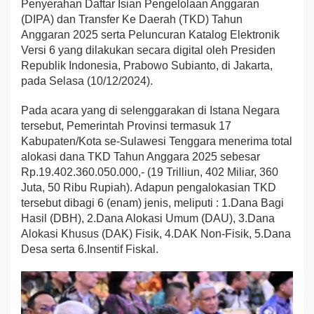
Penyerahan Daftar Isian Pengelolaan Anggaran
e
(DIPA) dan Transfer Ke Daerah (TKD) Tahun
r
Anggaran 2025 serta Peluncuran Katalog Elektronik
a
h
Versi 6 yang dilakukan secara digital oleh Presiden
D
Republik Indonesia, Prabowo Subianto, di Jakarta,
a
pada Selasa (10/12/2024).
r
i
Pada acara yang di selenggarakan di Istana Negara
P
r
tersebut, Pemerintah Provinsi termasuk 17
e
Kabupaten/Kota se-Sulawesi Tenggara menerima total
s
alokasi dana TKD Tahun Anggara 2025 sebesar
i
Rp.19.402.360.050.000,- (19 Trilliun, 402 Miliar, 360
d
Juta, 50 Ribu Rupiah). Adapun pengalokasian TKD
e
n
tersebut dibagi 6 (enam) jenis, meliputi : 1.Dana Bagi
P
Hasil (DBH), 2.Dana Alokasi Umum (DAU), 3.Dana
r
Alokasi Khusus (DAK) Fisik, 4.DAK Non-Fisik, 5.Dana
a
Desa serta 6.Insentif Fiskal.
b
o
w
o
,
I