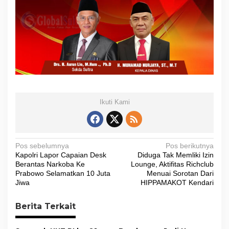
Ikuti Kami
N
Pos sebelumnya
Pos berikutnya
Kapolri Lapor Capaian Desk
Diduga Tak Memliki Izin
a
Berantas Narkoba Ke
Lounge, Aktifitas Richclub
v
Prabowo Selamatkan 10 Juta
Menuai Sorotan Dari
Jiwa
HIPPAMAKOT Kendari
i
g
Berita Terkait
a