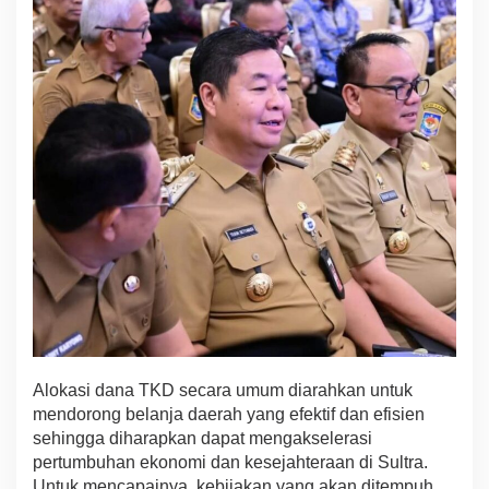
n
i
B
e
s
a
r
a
n
n
y
a
Alokasi dana TKD secara umum diarahkan untuk
mendorong belanja daerah yang efektif dan efisien
sehingga diharapkan dapat mengakselerasi
pertumbuhan ekonomi dan kesejahteraan di Sultra.
Untuk mencapainya, kebijakan yang akan ditempuh