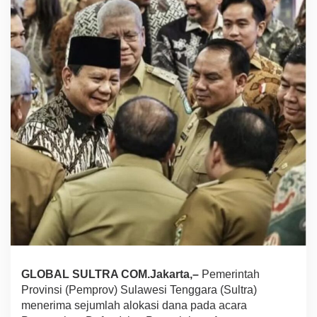
a
r
a
T
e
r
i
m
a
D
a
n
a
T
r
a
n
s
f
e
r
GLOBAL SULTRA COM.Jakarta,–
Pemerintah
K
Provinsi (Pemprov) Sulawesi Tenggara (Sultra)
e
D
menerima sejumlah alokasi dana pada acara
a