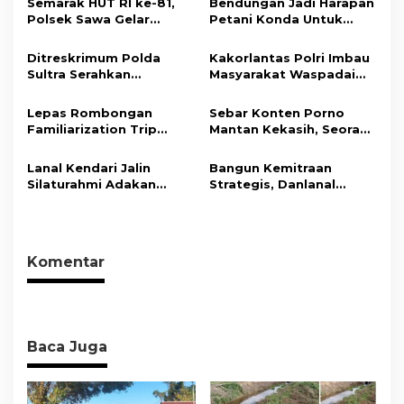
s
Semarak HUT RI ke-81,
Bendungan Jadi Harapan
Polsek Sawa Gelar
Petani Konda Untuk
i
Pengamanan
Tingkatkan Produksi
Pembukaan Pekan
Padi
p
Ditreskrimum Polda
Kakorlantas Polri Imbau
Olahraga 2026 Tingkat
Sultra Serahkan
Masyarakat Waspadai
o
Kecamatan
Tersangka dan Barang
Hoaks Soal Aturan Tilang
s
Bukti Kasus Dugaan
Baru
Lepas Rombongan
Sebar Konten Porno
Penyelenggaraan
Familiarization Trip
Mantan Kekasih, Seorang
Perjalanan Ibadah Umrah
Overland, Gubernur Ajak
Pria Terancam Pidana 10
Tanpa Izin ke Kejaksaan
Promosikan Wisata dan
Tahun Penjara
Lanal Kendari Jalin
Bangun Kemitraan
Gerakkan Ekonomi
Silaturahmi Adakan
Strategis, Danlanal
Daerah
Acara Coffee Morning
Kendari Ajak Media
Bersama Insan Pers.
Wujudkan Informasi
Objektif dan Berimbang
Komentar
Baca Juga