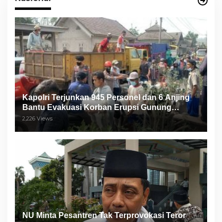
Kapolri Terjunkan 945 Personel dan 6 Anjing
Bantu Evakuasi Korban Erupsi Gunung
Semeru
2,226 Views
NU Minta Pesantren Tak Terprovokasi Teror