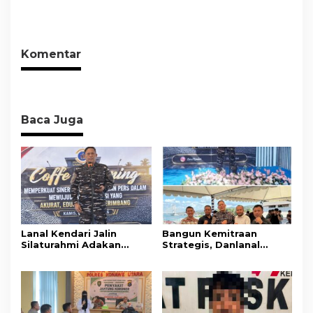
Masyarakat
Konsumsi
Selamatkan Ribuan Jiwa
Nikel Pacific Resmi
dari Ancaman
Terlapor Di Polres
Penyalahgunaan
Kolaka
Komentar
Baca Juga
Lanal Kendari Jalin
Bangun Kemitraan
Silaturahmi Adakan
Strategis, Danlanal
Acara Coffee Morning
Kendari Ajak Media
Bersama Insan Pers.
Wujudkan Informasi
Objektif dan Berimbang