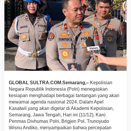
r
A
p
e
l
K
a
s
a
t
w
i
l
2
0
GLOBAL SULTRA.COM.Semarang,–
Kepolisian
2
4
Negara Republik Indonesia (Polri) menegaskan
H
kesiapan menghadapi berbagai tantangan yang akan
a
mewarnai agenda nasional 2024. Dalam Apel
r
Kasatwil yang akan digelar di Akademi Kepolisian,
i
I
Semarang, Jawa Tengah, Hari ini (11/12), Karo
n
Penmas Divhumas Polri, Brigjen Pol. Trunoyudo
i
Wisnu Andiko, menyampaikan bahwa percepatan
,