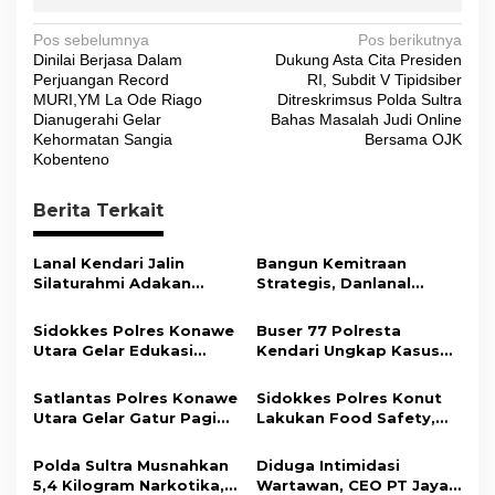
N
Pos sebelumnya
Pos berikutnya
Dinilai Berjasa Dalam
Dukung Asta Cita Presiden
a
Perjuangan Record
RI, Subdit V Tipidsiber
v
MURI,YM La Ode Riago
Ditreskrimsus Polda Sultra
Dianugerahi Gelar
Bahas Masalah Judi Online
i
Kehormatan Sangia
Bersama OJK
Kobenteno
g
a
Berita Terkait
s
i
Lanal Kendari Jalin
Bangun Kemitraan
Silaturahmi Adakan
Strategis, Danlanal
p
Acara Coffee Morning
Kendari Ajak Media
o
Bersama Insan Pers.
Wujudkan Informasi
Sidokkes Polres Konawe
Buser 77 Polresta
Objektif dan Berimbang
s
Utara Gelar Edukasi
Kendari Ungkap Kasus
Penyakit Jantung
Curnik, Lima Handphone
Koroner, Tingkatkan
Hasil Curian Berhasil
Satlantas Polres Konawe
Sidokkes Polres Konut
Kesadaran Personel
Diamankan
Utara Gelar Gatur Pagi
Lakukan Food Safety,
akan Pentingnya Hidup
Sejumlah Titik Rawan,
Pastikan Makanan
Sehat
Ciptakan Kamseltibcar
Memenuhi Standar
Polda Sultra Musnahkan
Diduga Intimidasi
Lantas dan Pelayanan
Keamanan Dan Layak
5,4 Kilogram Narkotika,
Wartawan, CEO PT Jaya