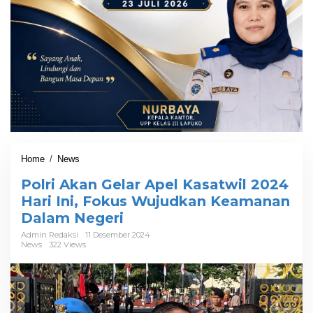
Home
/
News
P
o
Polri Akan Gelar Apel Kasatwil 2024
l
r
Hari Ini, Fokus Wujudkan Keamanan
i
Dalam Negeri
A
k
Admin Redaksi
11 Desember 2024
News
322 Views
a
n
G
e
l
a