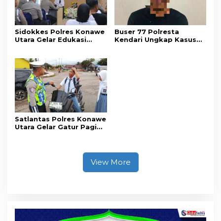
Sidokkes Polres Konawe
Buser 77 Polresta
Utara Gelar Edukasi
Kendari Ungkap Kasus
Penyakit Jantung
Curnik, Lima Handphone
Koroner, Tingkatkan
Hasil Curian Berhasil
Kesadaran Personel
Diamankan
akan Pentingnya Hidup
Sehat
Satlantas Polres Konawe
Utara Gelar Gatur Pagi
Sejumlah Titik Rawan,
Ciptakan Kamseltibcar
Lantas dan Pelayanan
Masyarakat
View More