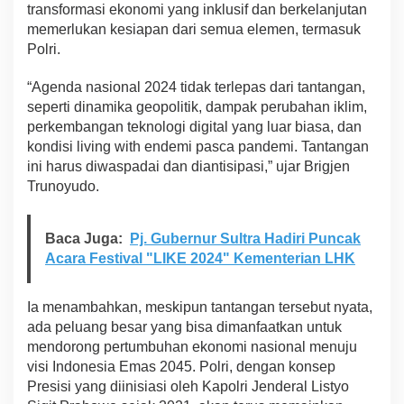
transformasi ekonomi yang inklusif dan berkelanjutan
F
memerlukan kesiapan dari semua elemen, termasuk
o
k
Polri.
u
s
“Agenda nasional 2024 tidak terlepas dari tantangan,
W
seperti dinamika geopolitik, dampak perubahan iklim,
u
perkembangan teknologi digital yang luar biasa, dan
j
u
kondisi living with endemi pasca pandemi. Tantangan
d
ini harus diwaspadai dan diantisipasi,” ujar Brigjen
k
Trunoyudo.
a
n
K
Baca Juga:
Pj. Gubernur Sultra Hadiri Puncak
e
a
Acara Festival "LIKE 2024" Kementerian LHK
m
a
n
Ia menambahkan, meskipun tantangan tersebut nyata,
a
ada peluang besar yang bisa dimanfaatkan untuk
n
mendorong pertumbuhan ekonomi nasional menuju
D
visi Indonesia Emas 2045. Polri, dengan konsep
a
Presisi yang diinisiasi oleh Kapolri Jenderal Listyo
l
a