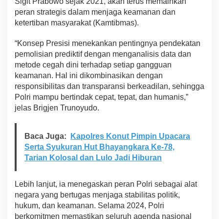
Sigit Prabowo sejak 2021, akan terus memainkan
m
peran strategis dalam menjaga keamanan dan
N
ketertiban masyarakat (Kamtibmas).
e
g
“Konsep Presisi menekankan pentingnya pendekatan
e
r
pemolisian prediktif dengan menganalisis data dan
i
metode cegah dini terhadap setiap gangguan
keamanan. Hal ini dikombinasikan dengan
responsibilitas dan transparansi berkeadilan, sehingga
Polri mampu bertindak cepat, tepat, dan humanis,”
jelas Brigjen Trunoyudo.
Baca Juga:
Kapolres Konut Pimpin Upacara
Serta Syukuran Hut Bhayangkara Ke-78,
Tarian Kolosal dan Lulo Jadi Hiburan
Lebih lanjut, ia menegaskan peran Polri sebagai alat
negara yang bertugas menjaga stabilitas politik,
hukum, dan keamanan. Selama 2024, Polri
berkomitmen memastikan seluruh agenda nasional