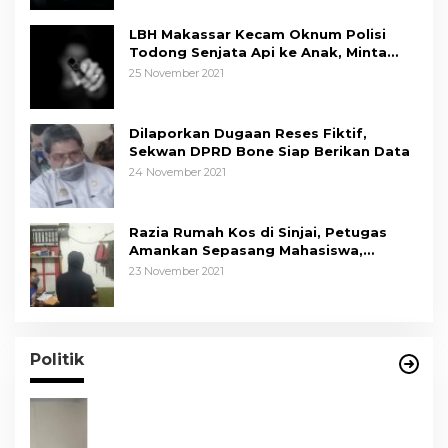
LBH Makassar Kecam Oknum Polisi
Todong Senjata Api ke Anak, Minta
Kapolda Sulsel Tindak Tegas
25 November 2021
Dilaporkan Dugaan Reses Fiktif,
Sekwan DPRD Bone Siap Berikan Data
24 November 2021
Razia Rumah Kos di Sinjai, Petugas
Amankan Sepasang Mahasiswa,
Mengaku Berpacaran
23 November 2021
Politik