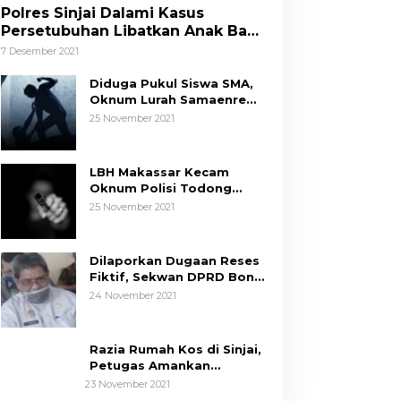
Polres Sinjai Dalami Kasus
Persetubuhan Libatkan Anak Bawa
Umur
7 Desember 2021
Diduga Pukul Siswa SMA,
Oknum Lurah Samaenre
Sinjai Dilaporkan ke Polisi
25 November 2021
LBH Makassar Kecam
Oknum Polisi Todong
Senjata Api ke Anak, Minta
25 November 2021
Kapolda Sulsel Tindak
Tegas
Dilaporkan Dugaan Reses
Fiktif, Sekwan DPRD Bone
Siap Berikan Data
24 November 2021
Razia Rumah Kos di Sinjai,
Petugas Amankan
Sepasang Mahasiswa,
23 November 2021
Mengaku Berpacaran
Tim Hukum ASR-Hugua