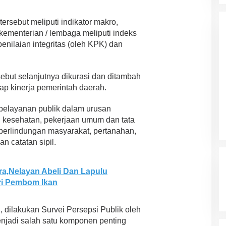
Ini Prediksi Pengamat Politik
Pada Pilkada Sultra “Hanya
ersebut meliputi indikator makro,
Di News, Politik
|
4 November 2024
Ada Satu Putaran”
s kementerian / lembaga meliputi indeks
enilaian integritas (oleh KPK) dan
sebut selanjutnya dikurasi dan ditambah
dap kinerja pemerintah daerah.
 pelayanan publik dalam urusan
, kesehatan, pekerjaan umum dan tata
perlindungan masyarakat, pertanahan,
n catatan sipil.
ra,Nelayan Abeli Dan Lapulu
ri Pembom Ikan
n, dilakukan Survei Persepsi Publik oleh
njadi salah satu komponen penting