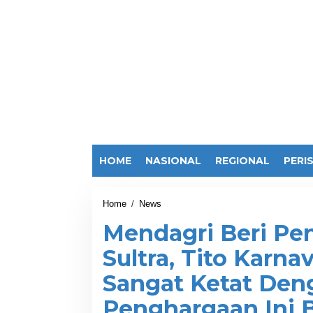
HOME
NASIONAL
REGIONAL
PERI
Home
/
News
M
e
Mendagri Beri Pe
n
d
Sultra, Tito Karna
a
g
Sangat Ketat Den
r
i
Penghargaan Ini 
B