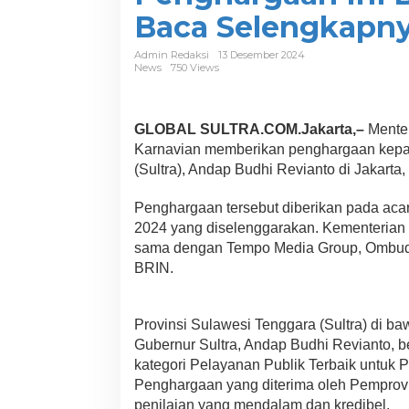
e
Baca Selengkapn
r
i
P
Admin Redaksi
13 Desember 2024
News
750 Views
e
n
g
h
GLOBAL SULTRA.COM.Jakarta,–
Menter
a
Karnavian memberikan penghargaan kepa
r
(Sultra), Andap Budhi Revianto di Jakarta,
g
a
a
Penghargaan tersebut diberikan pada aca
n
2024 yang diselenggarakan. Kementerian
P
sama dengan Tempo Media Group, Ombuds
j
BRIN.
.
G
u
b
Provinsi Sulawesi Tenggara (Sultra) di b
e
Gubernur Sultra, Andap Budhi Revianto, be
r
kategori Pelayanan Publik Terbaik untuk 
n
u
Penghargaan yang diterima oleh Pemprov S
r
penilaian yang mendalam dan kredibel.