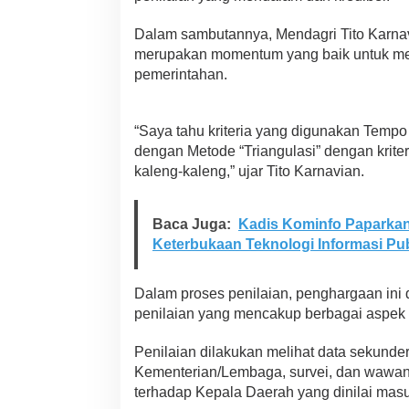
S
u
Dalam sambutannya, Mendagri Tito Karna
l
merupakan momentum yang baik untuk men
t
r
pemerintahan.
a
,
T
“Saya tahu kriteria yang digunakan Tempo
i
dengan Metode “Triangulasi” dengan kriteri
t
kaleng-kaleng,” ujar Tito Karnavian.
o
K
a
r
Baca Juga:
Kadis Kominfo Paparkan 
n
Keterbukaan Teknologi Informasi Pub
a
v
i
Dalam proses penilaian, penghargaan ini 
a
penilaian yang mencakup berbagai aspek 
n
:
Penilaian dilakukan melihat data sekunder 
K
r
Kementerian/Lembaga, survei, dan wawan
i
terhadap Kepala Daerah yang dinilai masu
t