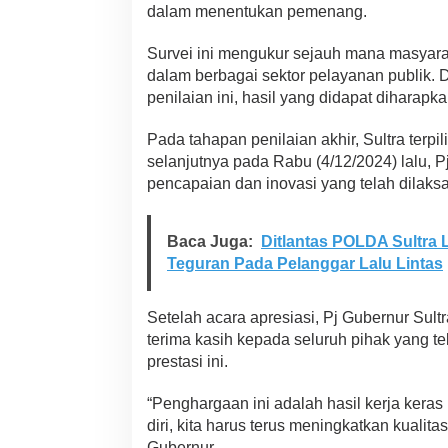
dalam menentukan pemenang.
n
M
e
Survei ini mengukur sejauh mana masyarak
t
dalam berbagai sektor pelayanan publik.
o
penilaian ini, hasil yang didapat diharapka
d
e
T
Pada tahapan penilaian akhir, Sultra terpil
r
selanjutnya pada Rabu (4/12/2024) lalu,
i
pencapaian dan inovasi yang telah dilak
a
n
g
Baca Juga:
Ditlantas POLDA Sultra 
u
Teguran Pada Pelanggar Lalu Lintas
l
a
s
Setelah acara apresiasi, Pj Gubernur Sul
i
,
terima kasih kepada seluruh pihak yang t
P
prestasi ini.
e
n
“Penghargaan ini adalah hasil kerja keras
g
diri, kita harus terus meningkatkan kualita
h
a
Gubernur.