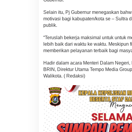
r
g
Selain itu, Pj Gubernur menegaskan bahw
a
motivasi bagi kabupaten/kota se – Sultra 
a
publik.
n
I
n
“Teruslah bekerja maksimal untuk untuk 
i
lebih baik dari waktu ke waktu. Meskipun f
B
memberikan pelayanan terbaik bagi masya
u
k
a
Hadir dalam acara Menteri Dalam Negeri,
n
BRIN, Direktur Utama Tempo Media Group, 
K
Walikota. ( Redaksi)
a
l
e
n
g
-
K
a
l
e
n