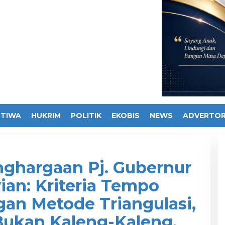
STIWA
HUKRIM
POLITIK
EKOBIS
NEWS
ADVERTOR
nghargaan Pj. Gubernur
vian: Kriteria Tempo
gan Metode Triangulasi,
Bukan Kaleng-Kaleng,