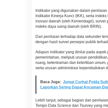
e
r
Indikator yang digunakan dalam penilaian t
i
a
Indikator Kinerja Kunci (IKK), serta indek
T
inovasi daerah (oleh Kemendagri), survei p
e
indeks daya saing daerah (oleh BRIN).
m
p
Dari penilaian terhadap data sekunder ter
o
S
dengan hasil survei persepsi publik terha
a
n
Adapun indikator yang dinilai pada aspek
g
pemerintahan, meliputi urusan pendidikan
a
ruang, ketentraman dan ketertiban umum, 
t
K
serta urusan administrasi kependudukan da
e
t
a
Baca Juga:
Jumat Curhat Polda Sult
t
Laporkan Sering Dapat Ancaman Da
D
e
n
Lebih lanjut, sebagai bagian dari penilaia
g
Tempo Data Science dan Tsurvey yang me
a