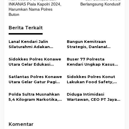
v
INKANAS Piala Kapolri 2024,
Berlangsung Kondusif
Harumkan Nama Polres
i
Buton
g
Berita Terkait
a
s
Lanal Kendari Jalin
Bangun Kemitraan
i
Silaturahmi Adakan
Strategis, Danlanal
Acara Coffee Morning
Kendari Ajak Media
p
Bersama Insan Pers.
Wujudkan Informasi
Sidokkes Polres Konawe
Buser 77 Polresta
o
Objektif dan Berimbang
Utara Gelar Edukasi
Kendari Ungkap Kasus
s
Penyakit Jantung
Curnik, Lima Handphone
Koroner, Tingkatkan
Hasil Curian Berhasil
Satlantas Polres Konawe
Sidokkes Polres Konut
Kesadaran Personel
Diamankan
Utara Gelar Gatur Pagi
Lakukan Food Safety,
akan Pentingnya Hidup
Sejumlah Titik Rawan,
Pastikan Makanan
Sehat
Ciptakan Kamseltibcar
Memenuhi Standar
Polda Sultra Musnahkan
Diduga Intimidasi
Lantas dan Pelayanan
Keamanan Dan Layak
5,4 Kilogram Narkotika,
Wartawan, CEO PT Jaya
Masyarakat
Konsumsi
Selamatkan Ribuan Jiwa
Nikel Pacific Resmi
dari Ancaman
Terlapor Di Polres
Penyalahgunaan
Kolaka
Komentar