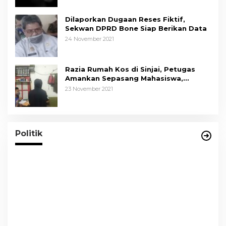
Dilaporkan Dugaan Reses Fiktif,
Sekwan DPRD Bone Siap Berikan Data
24 November 2021
Razia Rumah Kos di Sinjai, Petugas
Amankan Sepasang Mahasiswa,
Mengaku Berpacaran
23 November 2021
Tim Hukum ASR-Hugua Dengan Tegas
Menolak Adanya Tuduhan Politik Uang,
Pasar Murah Tidak Dilaksanakan Oleh
Di News, Politik
|
29 Oktober 2024
Politik
Paslon