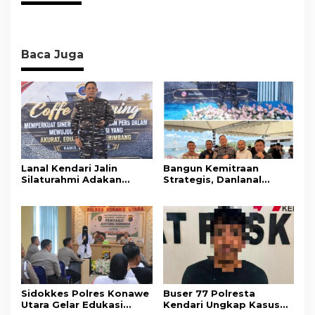
Baca Juga
Lanal Kendari Jalin
Bangun Kemitraan
Silaturahmi Adakan
Strategis, Danlanal
Acara Coffee Morning
Kendari Ajak Media
Bersama Insan Pers.
Wujudkan Informasi
Objektif dan Berimbang
Sidokkes Polres Konawe
Buser 77 Polresta
Utara Gelar Edukasi
Kendari Ungkap Kasus