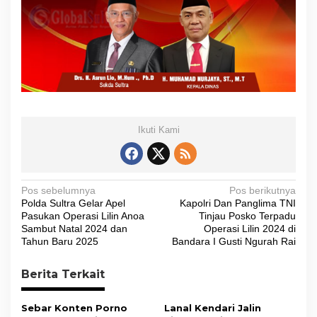
Ikuti Kami
N
Pos sebelumnya
Pos berikutnya
Polda Sultra Gelar Apel
Kapolri Dan Panglima TNI
a
Pasukan Operasi Lilin Anoa
Tinjau Posko Terpadu
v
Sambut Natal 2024 dan
Operasi Lilin 2024 di
Tahun Baru 2025
Bandara I Gusti Ngurah Rai
i
g
Berita Terkait
a
s
Sebar Konten Porno
Lanal Kendari Jalin