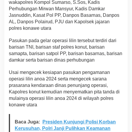
J
wakapolres Kompol Sumarso, S.Sos, Kadis
e
Perhubungan Mirwan Mansyur, Kadis Damkar
l
Jasnuddin, Kasat Pol PP, Danpos Basarnas, Danpos
a
AL, Danpos Polairud, PJU dan Kapolsek jajaran
n
g
polres konawe utara
N
a
Pasukan pada gelar operasi lilin tersebut terdiri dari
t
barisan TNI, barisan staf polres konut, barisan
a
samapta, barisan satpol PP, barisan basarnas, barisan
r
u
damkar serta barisan dinas perhubungan
2
0
Usai mengecek kesiapan pasukan pengamanan
2
operasi lilin anoa 2024 serta mengecek sarana
5
prasarana kendaraan dinas penunjang operasi,
Kapolres konut kemudian menyematkan pita tanda di
mulainya operasi lilin anoa 2024 di wilayah polres
konawe utara
Baca Juga:
Presiden Kunjungi Polisi Korban
Kerusuhan, Polri Janji Pulihkan Keamanan