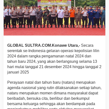
e
U
t
a
r
a
P
i
m
p
GLOBAL SULTRA.COM.Konawe Utara,-
Secara
i
serentak se-Indonesia gelaran operasi kepolisian lilin
n
A
2024 dalam rangka pengamanan natal 2024 dan
p
tahun baru 2024, yang akan berlangsung selama 13
e
hari mulai tanggal 21 desember 2024 hingga tanggal 2
l
januari 2025
G
e
l
Perayaan natal dan tahun baru (nataru) merupakan
a
agenda nasional yang rutin dilaksanakan setiap tahun,
r
nataru merupakan momen dimana masyarakat dapat
P
beribadah, bersuka cita, berlibur dan berkumpul
a
bersama keluarga sehingga akan berdampak pada
s
u