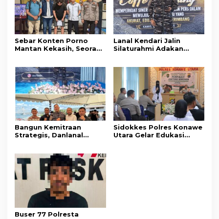
Sebar Konten Porno
Lanal Kendari Jalin
Mantan Kekasih, Seorang
Silaturahmi Adakan
Pria Terancam Pidana 10
Acara Coffee Morning
Tahun Penjara
Bersama Insan Pers.
Bangun Kemitraan
Sidokkes Polres Konawe
Strategis, Danlanal
Utara Gelar Edukasi
Kendari Ajak Media
Penyakit Jantung
Wujudkan Informasi
Koroner, Tingkatkan
Objektif dan Berimbang
Kesadaran Personel
akan Pentingnya Hidup
Sehat
Buser 77 Polresta