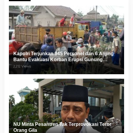
Kapolri Terjunkan 945 Personel dan 6 Anjing
Bantu Evakuasi Korban Erupsi Gunung
Semeru
2,212 Views
NU Minta Pesantren Tak Terprovokasi Teror
Orang Gila