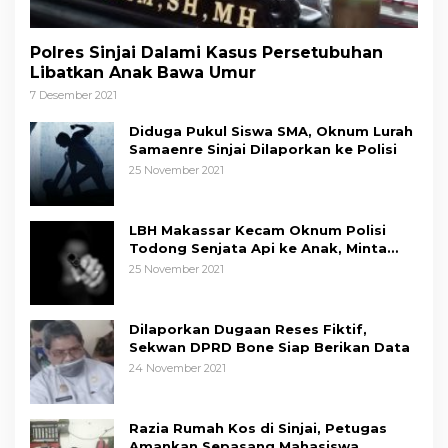
Polres Sinjai Dalami Kasus Persetubuhan
Libatkan Anak Bawa Umur
7 Desember 2021
Diduga Pukul Siswa SMA, Oknum Lurah
Samaenre Sinjai Dilaporkan ke Polisi
25 November 2021
LBH Makassar Kecam Oknum Polisi
Todong Senjata Api ke Anak, Minta
Kapolda Sulsel Tindak Tegas
25 November 2021
Dilaporkan Dugaan Reses Fiktif,
Sekwan DPRD Bone Siap Berikan Data
24 November 2021
Razia Rumah Kos di Sinjai, Petugas
Amankan Sepasang Mahasiswa,