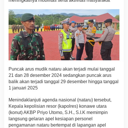
meningkatnya mobilitas serta aktivitas masyarakat
k
a
n
O
p
e
r
a
s
i
L
i
l
Puncak arus mudik nataru akan terjadi mulai tanggal
i
21 dan 28 desember 2024 sedangkan puncak arus
n
balik akan terjadi tanggal 29 desember hingga tanggal
A
n
1 januari 2025
o
a
Menindaklanjuti agenda nasional (nataru) tersebut,
2
Kepala kepolisian resor (kapolres) konawe utara
0
(konut) AKBP Priyo Utomo, S.H., S.I.K memimpin
2
4
langsung gelaran apel kesiapan personel
,
pengamanan nataru bertempat di lapangan apel
P