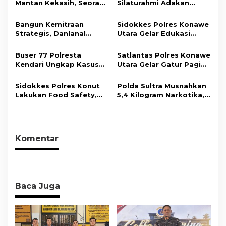
Mantan Kekasih, Seorang
Silaturahmi Adakan
i
Pria Terancam Pidana 10
Acara Coffee Morning
Tahun Penjara
Bersama Insan Pers.
p
Bangun Kemitraan
Sidokkes Polres Konawe
Strategis, Danlanal
Utara Gelar Edukasi
o
Kendari Ajak Media
Penyakit Jantung
s
Wujudkan Informasi
Koroner, Tingkatkan
Buser 77 Polresta
Satlantas Polres Konawe
Objektif dan Berimbang
Kesadaran Personel
Kendari Ungkap Kasus
Utara Gelar Gatur Pagi
akan Pentingnya Hidup
Curnik, Lima Handphone
Sejumlah Titik Rawan,
Sehat
Hasil Curian Berhasil
Ciptakan Kamseltibcar
Sidokkes Polres Konut
Polda Sultra Musnahkan
Diamankan
Lantas dan Pelayanan
Lakukan Food Safety,
5,4 Kilogram Narkotika,
Masyarakat
Pastikan Makanan
Selamatkan Ribuan Jiwa
Memenuhi Standar
dari Ancaman
Keamanan Dan Layak
Penyalahgunaan
Konsumsi
Komentar
Baca Juga