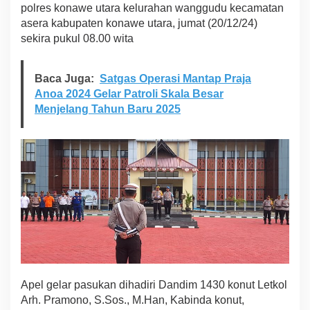
polres konawe utara kelurahan wanggudu kecamatan
a
asera kabupaten konawe utara, jumat (20/12/24)
s
t
sekira pukul 08.00 wita
i
k
a
Baca Juga:
Satgas Operasi Mantap Praja
n
Anoa 2024 Gelar Patroli Skala Besar
K
Menjelang Tahun Baru 2025
a
m
t
i
b
m
a
s
K
o
n
d
u
s
Apel gelar pasukan dihadiri Dandim 1430 konut Letkol
i
f
Arh. Pramono, S.Sos., M.Han, Kabinda konut,