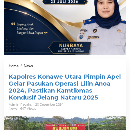
Home
/
News
K
a
Kapolres Konawe Utara Pimpin Apel
p
o
Gelar Pasukan Operasi Lilin Anoa
l
2024, Pastikan Kamtibmas
r
Kondusif Jelang Nataru 2025
e
s
Admin Redaksi
20 Desember 2024
K
News
647 Views
o
n
a
w