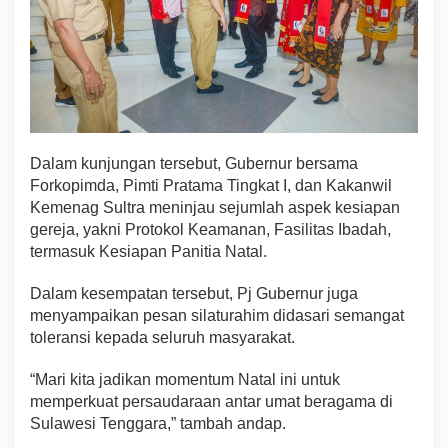
Y
e
s
u
s
K
r
i
s
Dalam kunjungan tersebut, Gubernur bersama
t
u
Forkopimda, Pimti Pratama Tingkat I, dan Kakanwil
s
Kemenag Sultra meninjau sejumlah aspek kesiapan
gereja, yakni Protokol Keamanan, Fasilitas Ibadah,
termasuk Kesiapan Panitia Natal.
Dalam kesempatan tersebut, Pj Gubernur juga
menyampaikan pesan silaturahim didasari semangat
toleransi kepada seluruh masyarakat.
“Mari kita jadikan momentum Natal ini untuk
memperkuat persaudaraan antar umat beragama di
Sulawesi Tenggara,” tambah andap.