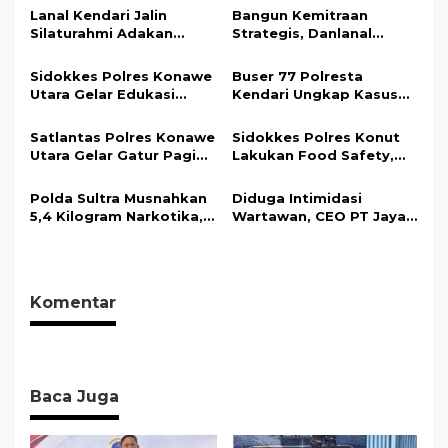
s
Lanal Kendari Jalin
Bangun Kemitraan
i
Silaturahmi Adakan
Strategis, Danlanal
Acara Coffee Morning
Kendari Ajak Media
p
Bersama Insan Pers.
Wujudkan Informasi
Sidokkes Polres Konawe
Buser 77 Polresta
o
Objektif dan Berimbang
Utara Gelar Edukasi
Kendari Ungkap Kasus
s
Penyakit Jantung
Curnik, Lima Handphone
Koroner, Tingkatkan
Hasil Curian Berhasil
Satlantas Polres Konawe
Sidokkes Polres Konut
Kesadaran Personel
Diamankan
Utara Gelar Gatur Pagi
Lakukan Food Safety,
akan Pentingnya Hidup
Sejumlah Titik Rawan,
Pastikan Makanan
Sehat
Ciptakan Kamseltibcar
Memenuhi Standar
Polda Sultra Musnahkan
Diduga Intimidasi
Lantas dan Pelayanan
Keamanan Dan Layak
5,4 Kilogram Narkotika,
Wartawan, CEO PT Jaya
Masyarakat
Konsumsi
Selamatkan Ribuan Jiwa
Nikel Pacific Resmi
dari Ancaman
Terlapor Di Polres
Penyalahgunaan
Kolaka
Komentar
Baca Juga