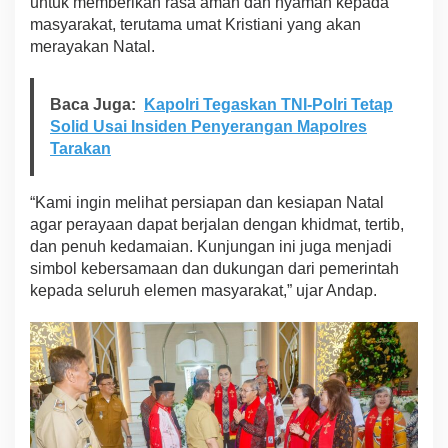
untuk memberikan rasa aman dan nyaman kepada
e
masyarakat, terutama umat Kristiani yang akan
m
merayakan Natal.
p
e
r
Baca Juga:
Kapolri Tegaskan TNI-Polri Tetap
i
n
Solid Usai Insiden Penyerangan Mapolres
g
Tarakan
a
t
i
“Kami ingin melihat persiapan dan kesiapan Natal
H
agar perayaan dapat berjalan dengan khidmat, tertib,
a
dan penuh kedamaian. Kunjungan ini juga menjadi
r
simbol kebersamaan dan dukungan dari pemerintah
i
K
kepada seluruh elemen masyarakat,” ujar Andap.
e
l
a
h
i
r
a
n