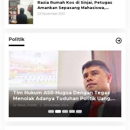
Razia Rumah Kos di Sinjai, Petugas
Amankan Sepasang Mahasiswa,
Mengaku Berpacaran
23 November 2021
Politik
Tim Hukum ASR-Hugua Dengan Tegas
K
Menolak Adanya Tuduhan Politik Uang,
P
Pasar Murah Tidak Dilaksanakan Oleh
C
Di News, Politik
|
29 Oktober 2024
Di
Paslon