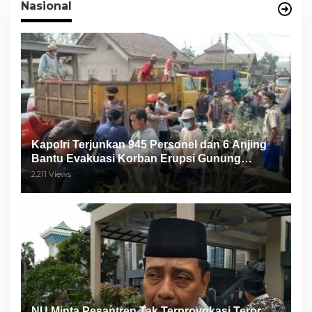
Nasional
Kapolri Terjunkan 945 Personel dan 6 Anjing
Bantu Evakuasi Korban Erupsi Gunung
Semeru
2,211 Views
NU Minta Pesantren Tak Terprovokasi Teror