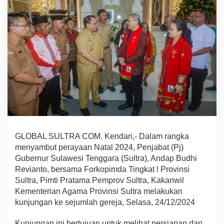
s
a
m
a
F
o
r
k
o
p
i
m
d
a
T
GLOBAL SULTRA COM. Kendari,- Dalam rangka
i
menyambut perayaan Natal 2024, Penjabat (Pj)
n
Gubernur Sulawesi Tenggara (Sultra), Andap Budhi
j
Revianto, bersama Forkopimda Tingkat l Provinsi
a
u
Sultra, Pimti Pratama Pemprov Sultra, Kakanwil
K
Kementerian Agama Provinsi Sultra melakukan
e
kunjungan ke sejumlah gereja, Selasa, 24/12/2024
s
i
Kunjungan ini bertujuan untuk melihat persiapan dan
a