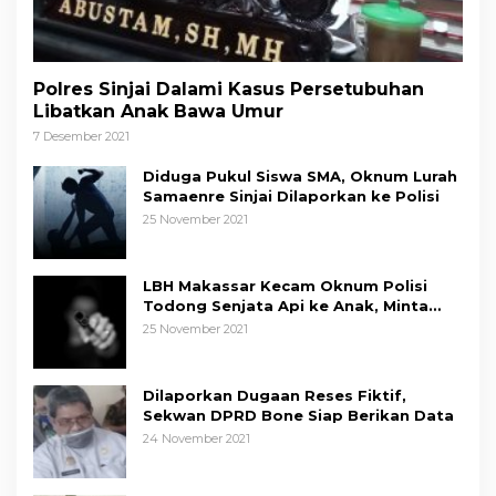
Polres Sinjai Dalami Kasus Persetubuhan
Libatkan Anak Bawa Umur
7 Desember 2021
Diduga Pukul Siswa SMA, Oknum Lurah
Samaenre Sinjai Dilaporkan ke Polisi
25 November 2021
LBH Makassar Kecam Oknum Polisi
Todong Senjata Api ke Anak, Minta
Kapolda Sulsel Tindak Tegas
25 November 2021
Dilaporkan Dugaan Reses Fiktif,
Sekwan DPRD Bone Siap Berikan Data
24 November 2021