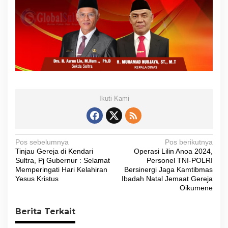
Ikuti Kami
N
Pos sebelumnya
Pos berikutnya
Tinjau Gereja di Kendari
Operasi Lilin Anoa 2024,
a
Sultra, Pj Gubernur : Selamat
Personel TNI-POLRI
v
Memperingati Hari Kelahiran
Bersinergi Jaga Kamtibmas
Yesus Kristus
Ibadah Natal Jemaat Gereja
i
Oikumene
g
Berita Terkait
a