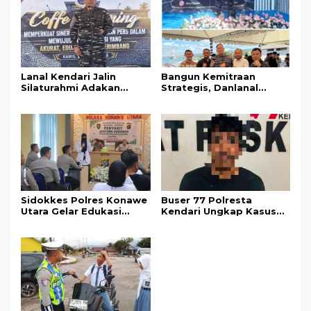
Lanal Kendari Jalin
Bangun Kemitraan
Silaturahmi Adakan
Strategis, Danlanal
Acara Coffee Morning
Kendari Ajak Media
Bersama Insan Pers.
Wujudkan Informasi
Objektif dan Berimbang
Sidokkes Polres Konawe
Buser 77 Polresta
Utara Gelar Edukasi
Kendari Ungkap Kasus
Penyakit Jantung
Curnik, Lima Handphone
Koroner, Tingkatkan
Hasil Curian Berhasil
Kesadaran Personel
Diamankan
akan Pentingnya Hidup
Sehat