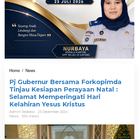
Home
/
News
P
j
Pj Gubernur Bersama Forkopimda
G
u
Tinjau Kesiapan Perayaan Natal :
b
Selamat Memperingati Hari
e
Kelahiran Yesus Kristus
r
n
Admin Redaksi
25 Desember 2024
u
News
554 Views
r
B
e
r