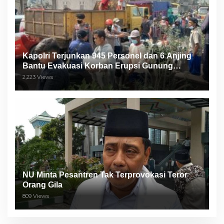
Kapolri Terjunkan 945 Personel dan 6 Anjing
Bantu Evakuasi Korban Erupsi Gunung
Semeru
2,223 Views
NU Minta Pesantren Tak Terprovokasi Teror
Orang Gila
809 Views