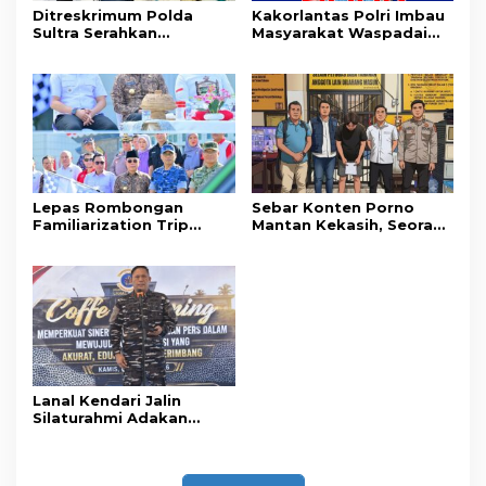
Ditreskrimum Polda
Kakorlantas Polri Imbau
Sultra Serahkan
Masyarakat Waspadai
Tersangka dan Barang
Hoaks Soal Aturan Tilang
Bukti Kasus Dugaan
Baru
Penyelenggaraan
Perjalanan Ibadah Umrah
Tanpa Izin ke Kejaksaan
Lepas Rombongan
Sebar Konten Porno
Familiarization Trip
Mantan Kekasih, Seorang
Overland, Gubernur Ajak
Pria Terancam Pidana 10
Promosikan Wisata dan
Tahun Penjara
Gerakkan Ekonomi
Daerah
Lanal Kendari Jalin
Silaturahmi Adakan
Acara Coffee Morning
Bersama Insan Pers.