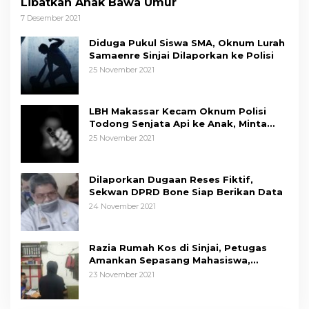
Libatkan Anak Bawa Umur
7 Desember 2021
Diduga Pukul Siswa SMA, Oknum Lurah
Samaenre Sinjai Dilaporkan ke Polisi
25 November 2021
LBH Makassar Kecam Oknum Polisi
Todong Senjata Api ke Anak, Minta
Kapolda Sulsel Tindak Tegas
25 November 2021
Dilaporkan Dugaan Reses Fiktif,
Sekwan DPRD Bone Siap Berikan Data
24 November 2021
Razia Rumah Kos di Sinjai, Petugas
Amankan Sepasang Mahasiswa,
Mengaku Berpacaran
23 November 2021