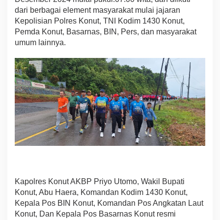
a
dari berbagai element masyarakat mulai jajaran
t
Kepolisian Polres Konut, TNI Kodim 1430 Konut,
S
Pemda Konut, Basarnas, BIN, Pers, dan masyarakat
e
umum lainnya.
h
a
t
n
y
a
,
D
a
p
a
t
R
a
t
u
Kapolres Konut AKBP Priyo Utomo, Wakil Bupati
s
Konut, Abu Haera, Komandan Kodim 1430 Konut,
a
n
Kepala Pos BIN Konut, Komandan Pos Angkatan Laut
H
Konut, Dan Kepala Pos Basarnas Konut resmi
a