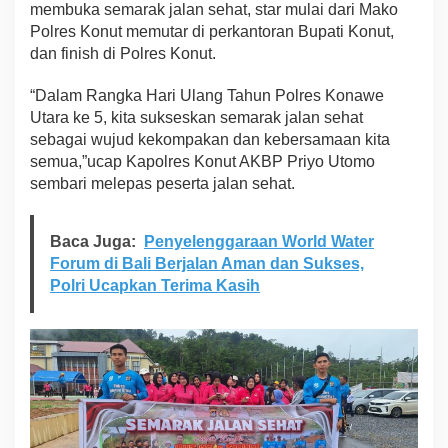
membuka semarak jalan sehat, star mulai dari Mako
d
Polres Konut memutar di perkantoran Bupati Konut,
i
dan finish di Polres Konut.
a
h
M
“Dalam Rangka Hari Ulang Tahun Polres Konawe
e
Utara ke 5, kita sukseskan semarak jalan sehat
n
sebagai wujud kekompakan dan kebersamaan kita
a
semua,”ucap Kapolres Konut AKBP Priyo Utomo
r
i
sembari melepas peserta jalan sehat.
k
D
a
Baca Juga:
Penyelenggaraan World Water
n
Forum di Bali Berjalan Aman dan Sukses,
D
Polri Ucapkan Terima Kasih
o
r
p
r
i
z
e
3
U