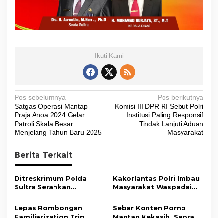
Ikuti Kami
N
Pos sebelumnya
Pos berikutnya
Satgas Operasi Mantap
Komisi III DPR RI Sebut Polri
a
Praja Anoa 2024 Gelar
Institusi Paling Responsif
v
Patroli Skala Besar
Tindak Lanjuti Aduan
Menjelang Tahun Baru 2025
Masyarakat
i
g
Berita Terkait
a
s
Ditreskrimum Polda
Kakorlantas Polri Imbau
Sultra Serahkan
Masyarakat Waspadai
i
Tersangka dan Barang
Hoaks Soal Aturan Tilang
Bukti Kasus Dugaan
Baru
p
Lepas Rombongan
Sebar Konten Porno
Penyelenggaraan
Familiarization Trip
Mantan Kekasih, Seorang