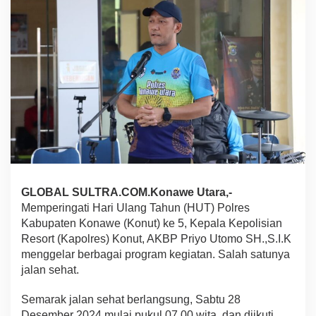
e
h
a
t
H
U
T
P
o
l
r
e
s
K
o
GLOBAL SULTRA.COM.Konawe Utara,-
n
Memperingati Hari Ulang Tahun (HUT) Polres
u
Kabupaten Konawe (Konut) ke 5, Kepala Kepolisian
t
Resort (Kapolres) Konut, AKBP Priyo Utomo SH.,S.I.K
k
e
menggelar berbagai program kegiatan. Salah satunya
5
jalan sehat.
,
D
Semarak jalan sehat berlangsung, Sabtu 28
a
Desember 2024 mulai pukul.07.00 wita, dan diikuti
p