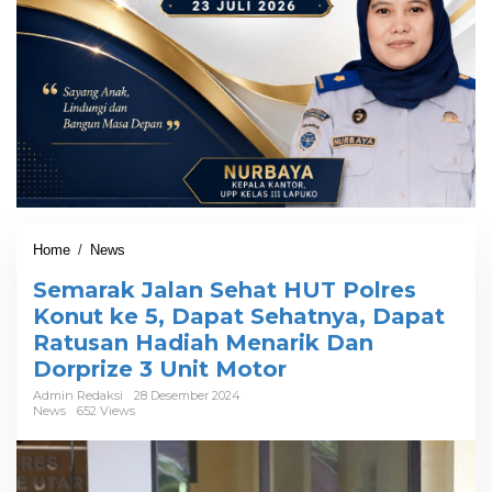
Home
/
News
S
e
Semarak Jalan Sehat HUT Polres
m
a
Konut ke 5, Dapat Sehatnya, Dapat
r
Ratusan Hadiah Menarik Dan
a
Dorprize 3 Unit Motor
k
J
Admin Redaksi
28 Desember 2024
a
News
652 Views
l
a
n
S