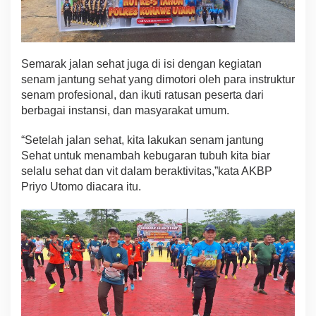
n
i
t
M
o
Semarak jalan sehat juga di isi dengan kegiatan
t
o
senam jantung sehat yang dimotori oleh para instruktur
r
senam profesional, dan ikuti ratusan peserta dari
berbagai instansi, dan masyarakat umum.
“Setelah jalan sehat, kita lakukan senam jantung
Sehat untuk menambah kebugaran tubuh kita biar
selalu sehat dan vit dalam beraktivitas,”kata AKBP
Priyo Utomo diacara itu.