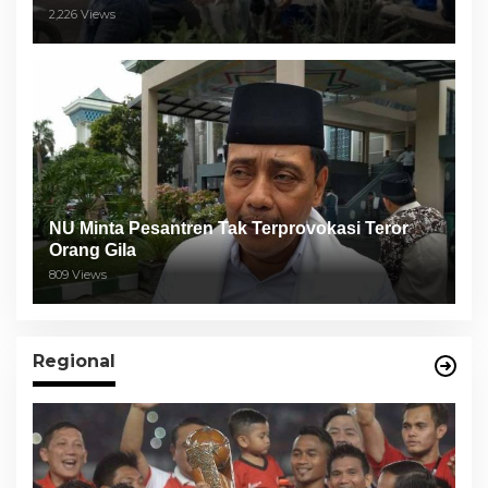
Semeru
2,226 Views
NU Minta Pesantren Tak Terprovokasi Teror
Orang Gila
809 Views
Regional