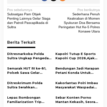
N
Pos sebelumnya
Pos berikutnya
Subsatgas Pam Objek
Sederhana Penuh
a
Penting Lainnya Gelar Siaga
Keakraban di Momen
v
dan Patroli Pascapilkada di
Syukuran Doa Bersama
Sultra
Peringatan Hut Ke-5 Polres
i
Konawe Utara
g
Berita Terkait
a
s
Ditresnarkoba Polda
Kapolri Tutup E Sports
i
Sultra Ungkap Pengedar
Kapolri Cup 2026,Ajak
Narkotika Jenis Sabu
Generasi Muda Jadi Duta
p
dan Ekstasi
Kamtibmas Dan Aktif
Semarak HUT RI ke-81,
Bendungan Jadi Harapan
o
Laporkan Gangguan Ke
Polsek Sawa Gelar
Petani Konda Untuk
110
s
Pengamanan
Tingkatkan Produksi
Pembukaan Pekan
Padi
Ditreskrimum Polda
Kakorlantas Polri Imbau
Olahraga 2026 Tingkat
Sultra Serahkan
Masyarakat Waspadai
Kecamatan
Tersangka dan Barang
Hoaks Soal Aturan Tilang
Bukti Kasus Dugaan
Baru
Lepas Rombongan
Sebar Konten Porno
Penyelenggaraan
Familiarization Trip
Mantan Kekasih, Seorang
Perjalanan Ibadah Umrah
Overland, Gubernur Ajak
Pria Terancam Pidana 10