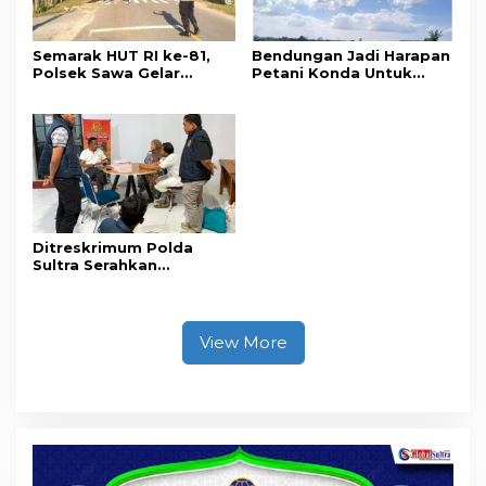
Semarak HUT RI ke-81,
Bendungan Jadi Harapan
Polsek Sawa Gelar
Petani Konda Untuk
Pengamanan
Tingkatkan Produksi
Pembukaan Pekan
Padi
Olahraga 2026 Tingkat
Kecamatan
Ditreskrimum Polda
Sultra Serahkan
Tersangka dan Barang
Bukti Kasus Dugaan
Penyelenggaraan
Perjalanan Ibadah Umrah
View More
Tanpa Izin ke Kejaksaan