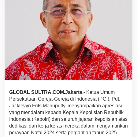
i
k
a
n
A
p
r
e
s
i
a
s
i
k
e
p
GLOBAL SULTRA.COM.Jakarta,-
Ketua Umum
a
d
Persekutuan Gereja-Gereja di Indonesia (PGI), Pdt.
a
Jacklevyn Frits Manuputty, menyampaikan apresiasi
K
yang mendalam kepada Kepala Kepolisian Republik
a
Indonesia (Kapolri) dan seluruh jajaran kepolisian atas
p
o
dedikasi dan kerja keras mereka dalam mengamankan
l
perayaan Natal 2024 serta pergantian tahun 2025.
r