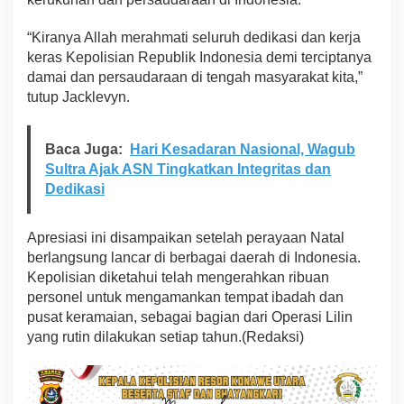
h
u
“Kiranya Allah merahmati seluruh dedikasi dan kerja
n
keras Kepolisian Republik Indonesia demi terciptanya
B
damai dan persaudaraan di tengah masyarakat kita,”
a
tutup Jacklevyn.
r
u
Baca Juga:
Hari Kesadaran Nasional, Wagub
Sultra Ajak ASN Tingkatkan Integritas dan
Dedikasi
Apresiasi ini disampaikan setelah perayaan Natal
berlangsung lancar di berbagai daerah di Indonesia.
Kepolisian diketahui telah mengerahkan ribuan
personel untuk mengamankan tempat ibadah dan
pusat keramaian, sebagai bagian dari Operasi Lilin
yang rutin dilakukan setiap tahun.(Redaksi)