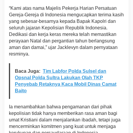
i
“Kami atas nama Majelis Pekerja Harian Persatuan
a
Gereja-Gereja di Indonesia mengucapkan terima kasih
t
a
yang sebesar-besarnya kepada Bapak Kapolri dan
s
seluruh jajaran Kepolisian Republik Indonesia.
P
Dedikasi dan kerja keras mereka telah memastikan
e
perayaan Natal dan pergantian tahun berlangsung
n
aman dan damai,” ujar Jacklevyn dalam pernyataan
g
a
resminya.
m
a
n
Baca Juga:
Tim Labfor Polda Sulsel dan
a
Opsnal Polda Sultra Lakukan Olah TKP
n
Penyebab Retaknya Kaca Mobil Dinas Camat
N
a
Baito
t
a
l
Ia menambahkan bahwa pengamanan dari pihak
D
kepolisian tidak hanya memberikan rasa aman bagi
a
umat Kristiani dalam menjalankan ibadah, tetapi juga
n
mencerminkan komitmen yang kuat untuk menjaga
T
kerukunan dan persaudaraan di Indonesia.
a