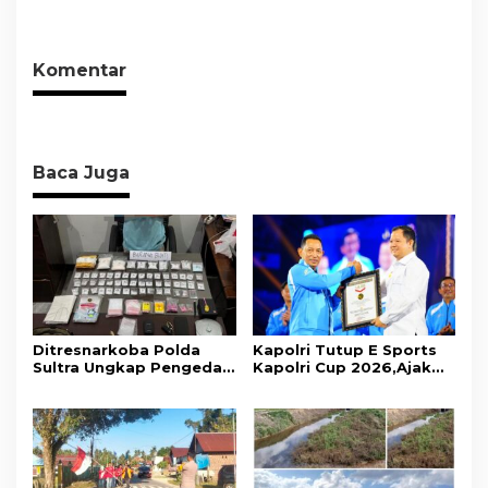
Tanpa Izin ke Kejaksaan
Promosikan Wisata dan
Tahun Penjara
Gerakkan Ekonomi
Daerah
Komentar
Baca Juga
Ditresnarkoba Polda
Kapolri Tutup E Sports
Sultra Ungkap Pengedar
Kapolri Cup 2026,Ajak
Narkotika Jenis Sabu
Generasi Muda Jadi Duta
dan Ekstasi
Kamtibmas Dan Aktif
Laporkan Gangguan Ke
110