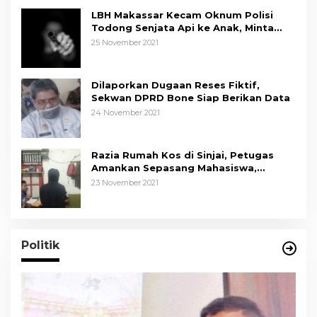
LBH Makassar Kecam Oknum Polisi
Todong Senjata Api ke Anak, Minta
Kapolda Sulsel Tindak Tegas
25 November 2021
Dilaporkan Dugaan Reses Fiktif,
Sekwan DPRD Bone Siap Berikan Data
24 November 2021
Razia Rumah Kos di Sinjai, Petugas
Amankan Sepasang Mahasiswa,
Mengaku Berpacaran
23 November 2021
Politik