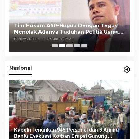
Tim Hukum ASR-Hugua Dengan Tegas
K
Menolak Adanya Tuduhan Politik Uang,
P
Pasar Murah Tidak Dilaksanakan Oleh
C
Di News, Politik
|
29 Oktober 2024
Di
Paslon
Nasional
Kapolri Terjunkan 945 Personel dan 6 Anjing
Bantu Evakuasi Korban Erupsi Gunung