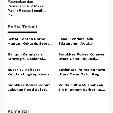
Peternakan dan
i
PerikananT.A. 2025 ke
Pusdik Binmas Lemdiklat
g
Polri
a
s
Berita Terkait
i
Sebar Konten Porno
Lanal Kendari Jalin
p
Mantan Kekasih, Seorang
Silaturahmi Adakan
o
Pria Terancam Pidana 10
Acara Coffee Morning
Tahun Penjara
Bersama Insan Pers.
s
Bangun Kemitraan
Sidokkes Polres Konawe
Strategis, Danlanal
Utara Gelar Edukasi
Kendari Ajak Media
Penyakit Jantung
Wujudkan Informasi
Koroner, Tingkatkan
Buser 77 Polresta
Satlantas Polres Konawe
Objektif dan Berimbang
Kesadaran Personel
Kendari Ungkap Kasus
Utara Gelar Gatur Pagi
akan Pentingnya Hidup
Curnik, Lima Handphone
Sejumlah Titik Rawan,
Sehat
Hasil Curian Berhasil
Ciptakan Kamseltibcar
Sidokkes Polres Konut
Polda Sultra Musnahkan
Diamankan
Lantas dan Pelayanan
Lakukan Food Safety,
5,4 Kilogram Narkotika,
Masyarakat
Pastikan Makanan
Selamatkan Ribuan Jiwa
Memenuhi Standar
dari Ancaman
Keamanan Dan Layak
Penyalahgunaan
Konsumsi
Komentar