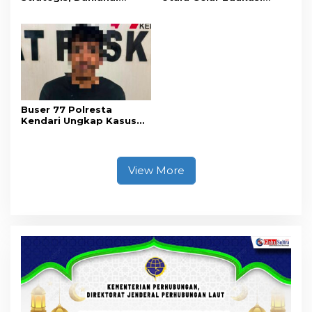
Kendari Ajak Media
Penyakit Jantung
Wujudkan Informasi
Koroner, Tingkatkan
Objektif dan Berimbang
Kesadaran Personel
akan Pentingnya Hidup
Sehat
Buser 77 Polresta
Kendari Ungkap Kasus
Curnik, Lima Handphone
Hasil Curian Berhasil
Diamankan
View More