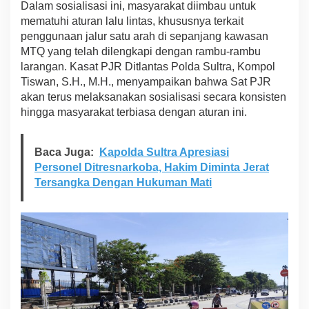
Dalam sosialisasi ini, masyarakat diimbau untuk
a
mematuhi aturan lalu lintas, khususnya terkait
n
J
penggunaan jalur satu arah di sepanjang kawasan
a
MTQ yang telah dilengkapi dengan rambu-rambu
l
larangan. Kasat PJR Ditlantas Polda Sultra, Kompol
u
Tiswan, S.H., M.H., menyampaikan bahwa Sat PJR
r
akan terus melaksanakan sosialisasi secara konsisten
S
a
hingga masyarakat terbiasa dengan aturan ini.
t
u
A
Baca Juga:
Kapolda Sultra Apresiasi
r
Personel Ditresnarkoba, Hakim Diminta Jerat
a
Tersangka Dengan Hukuman Mati
h
d
i
K
a
w
a
s
a
n
M