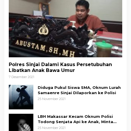
Polres Sinjai Dalami Kasus Persetubuhan
Libatkan Anak Bawa Umur
7 Desember 2021
Diduga Pukul Siswa SMA, Oknum Lurah
Samaenre Sinjai Dilaporkan ke Polisi
25 November 2021
LBH Makassar Kecam Oknum Polisi
Todong Senjata Api ke Anak, Minta
Kapolda Sulsel Tindak Tegas
25 November 2021