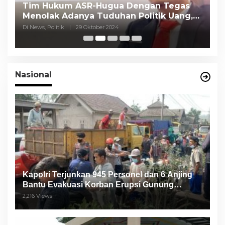
Tim Hukum ASR-Hugua Dengan Tegas
K
Menolak Adanya Tuduhan Politik Uang,
P
Pasar Murah Tidak Dilaksanakan Oleh
C
Di News, Politik
|
29 Oktober 2024
Di
Paslon
Nasional
Kapolri Terjunkan 945 Personel dan 6 Anjing
Bantu Evakuasi Korban Erupsi Gunung
Semeru
2,216 Views