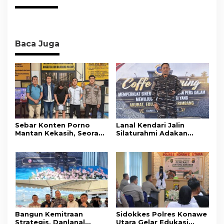
Baca Juga
Sebar Konten Porno
Lanal Kendari Jalin
Mantan Kekasih, Seorang
Silaturahmi Adakan
Pria Terancam Pidana 10
Acara Coffee Morning
Tahun Penjara
Bersama Insan Pers.
Bangun Kemitraan
Sidokkes Polres Konawe
Strategis, Danlanal
Utara Gelar Edukasi