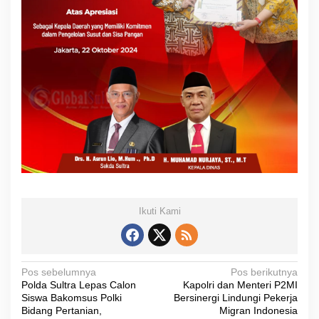
Ikuti Kami
N
Pos sebelumnya
Pos berikutnya
Polda Sultra Lepas Calon
Kapolri dan Menteri P2MI
a
Siswa Bakomsus Polki
Bersinergi Lindungi Pekerja
v
Bidang Pertanian,
Migran Indonesia