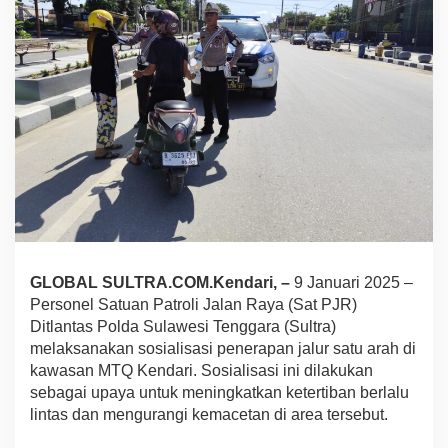
a
s
P
o
l
d
a
S
u
l
t
r
a
S
o
GLOBAL SULTRA.COM.Kendari, –
9 Januari 2025 –
s
i
Personel Satuan Patroli Jalan Raya (Sat PJR)
a
Ditlantas Polda Sulawesi Tenggara (Sultra)
l
melaksanakan sosialisasi penerapan jalur satu arah di
i
kawasan MTQ Kendari. Sosialisasi ini dilakukan
s
a
sebagai upaya untuk meningkatkan ketertiban berlalu
s
lintas dan mengurangi kemacetan di area tersebut.
i
k