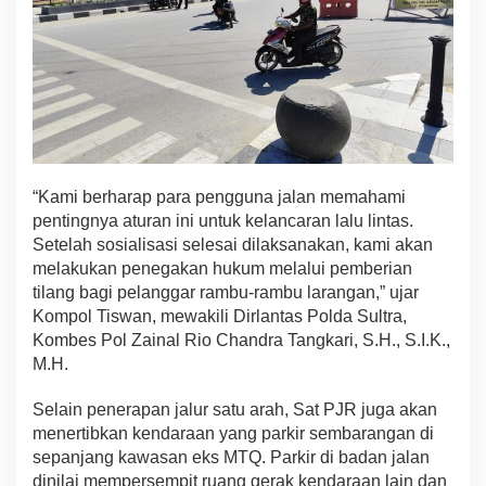
T
Q
K
e
n
d
a
r
i
“Kami berharap para pengguna jalan memahami
pentingnya aturan ini untuk kelancaran lalu lintas.
Setelah sosialisasi selesai dilaksanakan, kami akan
melakukan penegakan hukum melalui pemberian
tilang bagi pelanggar rambu-rambu larangan,” ujar
Kompol Tiswan, mewakili Dirlantas Polda Sultra,
Kombes Pol Zainal Rio Chandra Tangkari, S.H., S.I.K.,
M.H.
Selain penerapan jalur satu arah, Sat PJR juga akan
menertibkan kendaraan yang parkir sembarangan di
sepanjang kawasan eks MTQ. Parkir di badan jalan
dinilai mempersempit ruang gerak kendaraan lain dan