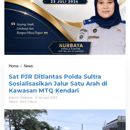
Home
/
News
S
a
Sat PJR Ditlantas Polda Sultra
t
P
Sosialisasikan Jalur Satu Arah di
J
Kawasan MTQ Kendari
R
D
Admin Redaksi
9 Januari 2025
News
644 Views
i
t
l
a
n
t