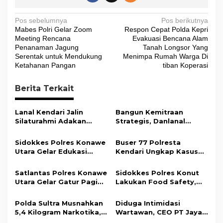
N
Pos sebelumnya
Pos berikutnya
Mabes Polri Gelar Zoom
Respon Cepat Polda Kepri
a
Meeting Rencana
Evakuasi Bencana Alam
v
Penanaman Jagung
Tanah Longsor Yang
Serentak untuk Mendukung
Menimpa Rumah Warga Di
i
Ketahanan Pangan
tiban Koperasi
g
Berita Terkait
a
s
Lanal Kendari Jalin
Bangun Kemitraan
i
Silaturahmi Adakan
Strategis, Danlanal
Acara Coffee Morning
Kendari Ajak Media
p
Bersama Insan Pers.
Wujudkan Informasi
Sidokkes Polres Konawe
Buser 77 Polresta
o
Objektif dan Berimbang
Utara Gelar Edukasi
Kendari Ungkap Kasus
s
Penyakit Jantung
Curnik, Lima Handphone
Koroner, Tingkatkan
Hasil Curian Berhasil
Satlantas Polres Konawe
Sidokkes Polres Konut
Kesadaran Personel
Diamankan
Utara Gelar Gatur Pagi
Lakukan Food Safety,
akan Pentingnya Hidup
Sejumlah Titik Rawan,
Pastikan Makanan
Sehat
Ciptakan Kamseltibcar
Memenuhi Standar
Polda Sultra Musnahkan
Diduga Intimidasi
Lantas dan Pelayanan
Keamanan Dan Layak
5,4 Kilogram Narkotika,
Wartawan, CEO PT Jaya
Masyarakat
Konsumsi
Selamatkan Ribuan Jiwa
Nikel Pacific Resmi