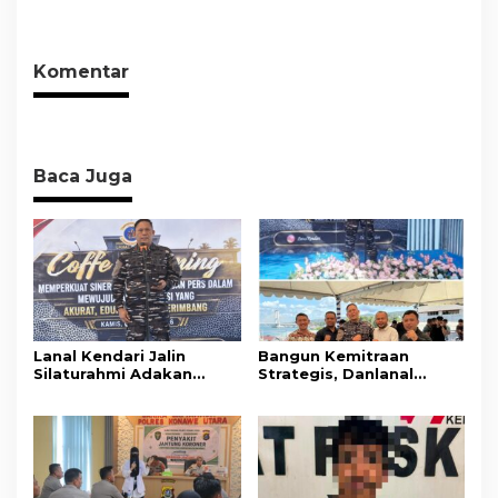
dari Ancaman
Terlapor Di Polres
Penyalahgunaan
Kolaka
Komentar
Baca Juga
Lanal Kendari Jalin
Bangun Kemitraan
Silaturahmi Adakan
Strategis, Danlanal
Acara Coffee Morning
Kendari Ajak Media
Bersama Insan Pers.
Wujudkan Informasi
Objektif dan Berimbang