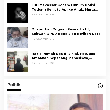
LBH Makassar Kecam Oknum Polisi
Todong Senjata Api ke Anak, Minta
Kapolda Sulsel Tindak Tegas
25 November 2021
Dilaporkan Dugaan Reses Fiktif,
Sekwan DPRD Bone Siap Berikan Data
24 November 2021
Razia Rumah Kos di Sinjai, Petugas
Amankan Sepasang Mahasiswa,
Mengaku Berpacaran
23 November 2021
Politik