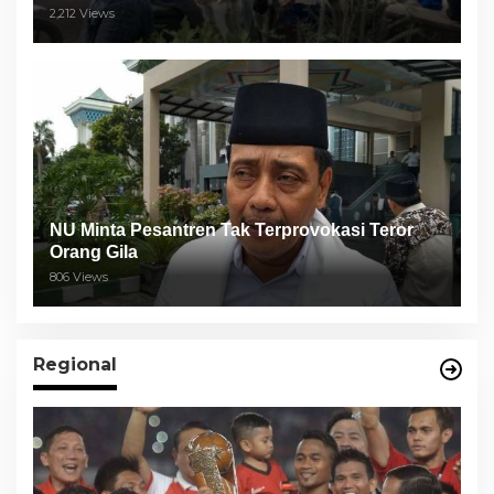
Semeru
2,212 Views
NU Minta Pesantren Tak Terprovokasi Teror
Orang Gila
806 Views
Regional