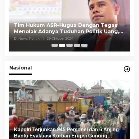
Tim Hukum ASR-Hugua Dengan Tegas
K
Menolak Adanya Tuduhan Politik Uang,
P
Pasar Murah Tidak Dilaksanakan Oleh
C
Di News, Politik
|
29 Oktober 2024
Di
Paslon
Nasional
Kapolri Terjunkan 945 Personel dan 6 Anjing
Bantu Evakuasi Korban Erupsi Gunung