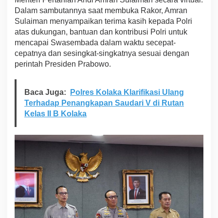
2
Dalam sambutannya saat membuka Rakor, Amran
0
Sulaiman menyampaikan terima kasih kepada Polri
2
atas dukungan, bantuan dan kontribusi Polri untuk
5
mencapai Swasembada dalam waktu secepat-
cepatnya dan sesingkat-singkatnya sesuai dengan
perintah Presiden Prabowo.
Baca Juga:
Polres Kolaka Klarifikasi Ulang
Terhadap Penangkapan Saudari V di Rutan
Kelas II B Kolaka