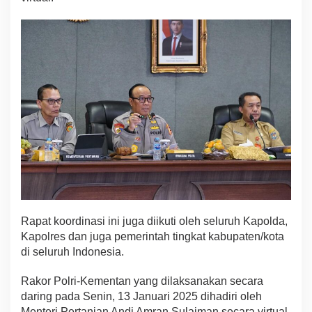
p
W
u
j
u
d
k
a
n
S
w
a
s
e
m
b
a
Rapat koordinasi ini juga diikuti oleh seluruh Kapolda,
d
Kapolres dan juga pemerintah tingkat kabupaten/kota
a
J
di seluruh Indonesia.
a
g
Rakor Polri-Kementan yang dilaksanakan secara
u
daring pada Senin, 13 Januari 2025 dihadiri oleh
n
Menteri Pertanian Andi Amran Sulaiman secara virtual.
g