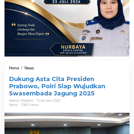
Home
/
News
D
u
Dukung Asta Cita Presiden
k
u
Prabowo, Polri Siap Wujudkan
n
Swasembada Jagung 2025
g
A
Admin Redaksi
13 Januari 2025
News
1,065 Views
s
t
a
C
i
t