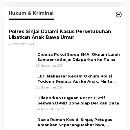
Hukum & Kriminal
Polres Sinjai Dalami Kasus Persetubuhan
Libatkan Anak Bawa Umur
7 Desember 2021
Diduga Pukul Siswa SMA, Oknum Lurah
Samaenre Sinjai Dilaporkan ke Polisi
25 November 2021
LBH Makassar Kecam Oknum Polisi
Todong Senjata Api ke Anak, Minta
Kapolda Sulsel Tindak Tegas
25 November 2021
Dilaporkan Dugaan Reses Fiktif,
Sekwan DPRD Bone Siap Berikan Data
24 November 2021
Razia Rumah Kos di Sinjai, Petugas
Amankan Sepasang Mahasiswa,
Mengaku Berpacaran