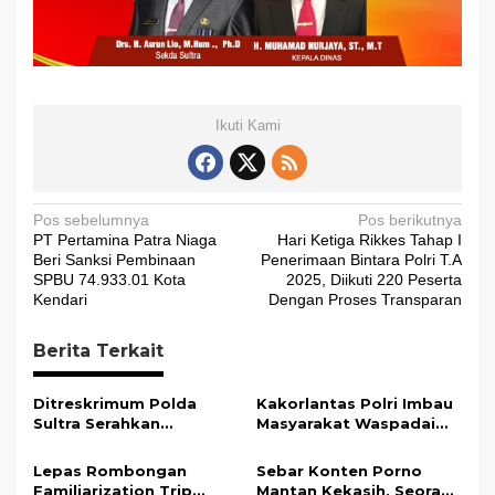
Ikuti Kami
N
Pos sebelumnya
Pos berikutnya
PT Pertamina Patra Niaga
Hari Ketiga Rikkes Tahap I
a
Beri Sanksi Pembinaan
Penerimaan Bintara Polri T.A
v
SPBU 74.933.01 Kota
2025, Diikuti 220 Peserta
Kendari
Dengan Proses Transparan
i
g
Berita Terkait
a
s
Ditreskrimum Polda
Kakorlantas Polri Imbau
Sultra Serahkan
Masyarakat Waspadai
i
Tersangka dan Barang
Hoaks Soal Aturan Tilang
Bukti Kasus Dugaan
Baru
p
Lepas Rombongan
Sebar Konten Porno
Penyelenggaraan
Familiarization Trip
Mantan Kekasih, Seorang