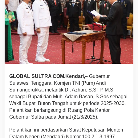
a
L
a
n
t
i
k
B
u
p
a
t
i
GLOBAL SULTRA COM.Kendari,–
Gubernur
d
a
Sulawesi Tenggara, Komjen TNI (Purn) Andi
n
Sumangerukka, melantik Dr. Azhari, S.STP, M.Si
W
sebagai Bupati dan Muh. Adam Basan, S.Sos sebagai
a
Wakil Bupati Buton Tengah untuk periode 2025-2030.
k
i
Pelantikan berlangsung di Ruang Pola Kantor
l
Gubernur Sultra pada Jumat (21/3/2025).
B
u
Pelantikan ini berdasarkan Surat Keputusan Menteri
p
Dalam Negeri (Mendagri) Nomor 100.2.1.3-1997
a