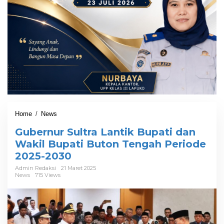
Home
/
News
G
u
Gubernur Sultra Lantik Bupati dan
b
e
Wakil Bupati Buton Tengah Periode
r
2025-2030
n
u
Admin Redaksi
21 Maret 2025
News
715 Views
r
S
u
l
t
r