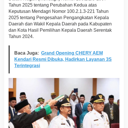
t
Tahun 2025 tentang Perubahan Kedua atas
i
Keputusan Mendagri Nomor 100.2.1.3-221 Tahun
B
2025 tentang Pengesahan Pengangkatan Kepala
u
Daerah dan Wakil Kepala Daerah pada Kabupaten
t
dan Kota Hasil Pemilihan Kepala Daerah Serentak
o
n
Tahun 2024.
T
e
n
Baca Juga:
Grand Opening CHERY AEM
g
Kendari Resmi Dibuka, Hadirkan Layanan 3S
a
Terintegrasi
h
P
e
r
i
o
d
e
2
0
2
5
-